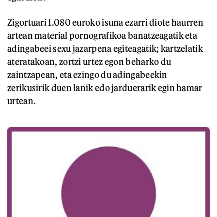
Zigortuari 1.080 euroko isuna ezarri diote haurren
artean material pornografikoa banatzeagatik eta
adingabeei sexu jazarpena egiteagatik; kartzelatik
ateratakoan, zortzi urtez egon beharko du
zaintzapean, eta ezingo du adingabeekin
zerikusirik duen lanik edo jarduerarik egin hamar
urtean.