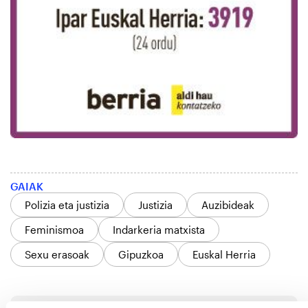
GAIAK
Polizia eta justizia
Justizia
Auzibideak
Feminismoa
Indarkeria matxista
Sexu erasoak
Gipuzkoa
Euskal Herria