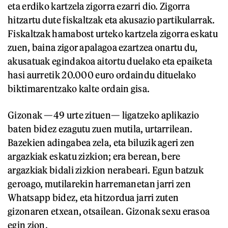
eta erdiko kartzela zigorra ezarri dio. Zigorra
hitzartu dute fiskaltzak eta akusazio partikularrak.
Fiskaltzak hamabost urteko kartzela zigorra eskatu
zuen, baina zigor apalagoa ezartzea onartu du,
akusatuak egindakoa aitortu duelako eta epaiketa
hasi aurretik 20.000 euro ordaindu dituelako
biktimarentzako kalte ordain gisa.
Gizonak —49 urte zituen— ligatzeko aplikazio
baten bidez ezagutu zuen mutila, urtarrilean.
Bazekien adingabea zela, eta biluzik ageri zen
argazkiak eskatu zizkion; era berean, bere
argazkiak bidali zizkion nerabeari. Egun batzuk
geroago, mutilarekin harremanetan jarri zen
Whatsapp bidez, eta hitzordua jarri zuten
gizonaren etxean, otsailean. Gizonak sexu erasoa
egin zion.