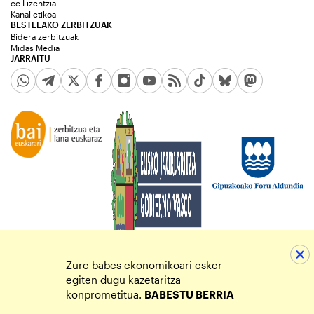
cc Lizentzia
Kanal etikoa
BESTELAKO ZERBITZUAK
Bidera zerbitzuak
Midas Media
JARRAITU
Zure babes ekonomikoari esker
egiten dugu kazetaritza
konprometitua.
BABESTU BERRIA