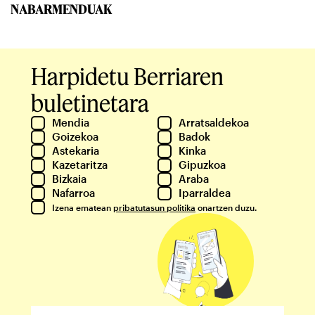
NABARMENDUAK
Harpidetu Berriaren
buletinetara
Mendia
Arratsaldekoa
Goizekoa
Badok
Astekaria
Kinka
Kazetaritza
Gipuzkoa
Bizkaia
Araba
Nafarroa
Iparraldea
Izena ematean
pribatutasun politika
onartzen duzu.