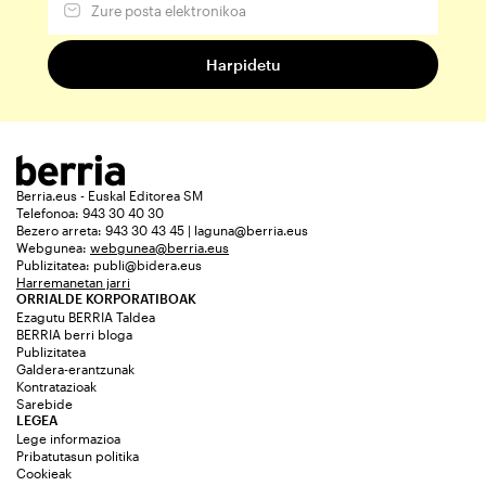
Berria.eus - Euskal Editorea SM
Telefonoa: 943 30 40 30
Bezero arreta: 943 30 43 45 | laguna@berria.eus
Webgunea:
webgunea@berria.eus
Publizitatea:
publi@bidera.eus
Harremanetan jarri
ORRIALDE KORPORATIBOAK
Ezagutu BERRIA Taldea
BERRIA berri bloga
Publizitatea
Galdera-erantzunak
Kontratazioak
Sarebide
LEGEA
Lege informazioa
Pribatutasun politika
Cookieak