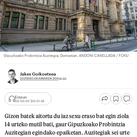
Gipuzkoako Probintzia Auzitegia, Donostian. ANDONI CANELLADA / FOKU
Jakes Goikoetxea
2025EKO EKAINAREN 30A
13:30
Entzun
00:00:00
00:01:45
Gizon batek aitortu du iaz sexu eraso bat egin ziola
14 urteko mutil bati, gaur Gipuzkoako Probintzia
Auzitegian egindako epaiketan. Auzitegiak sei urte