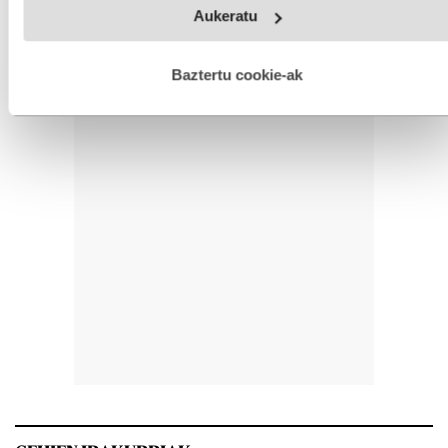
Webgune honek cookie propioak eta hirugarrenen cookie-
Aukeratu
fitxategiak erabiltzen ditu. Zure esperientzia eta zerbitzuak
hobetzeko asmoz, cookie teknologiaz baliatzen gara. Ohar
hau onartuz gero, teknologia hori erabiltzeko baimen
esplizitua ematen diguzu.
Gehiago irakurri
Baztertu cookie-ak