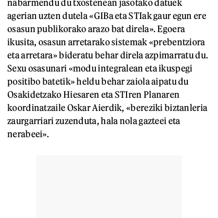
nabarmendu du txostenean jasotako datuek
agerian uzten dutela «GIBa eta STIak gaur egun ere
osasun publikorako arazo bat direla». Egoera
ikusita, osasun arretarako sistemak «prebentziora
eta arretara» bideratu behar direla azpimarratu du.
Sexu osasunari «modu integralean eta ikuspegi
positibo batetik» heldu behar zaiola aipatu du
Osakidetzako Hiesaren eta STIren Planaren
koordinatzaile Oskar Aierdik, «bereziki biztanleria
zaurgarriari zuzenduta, hala nola gazteei eta
nerabeei».