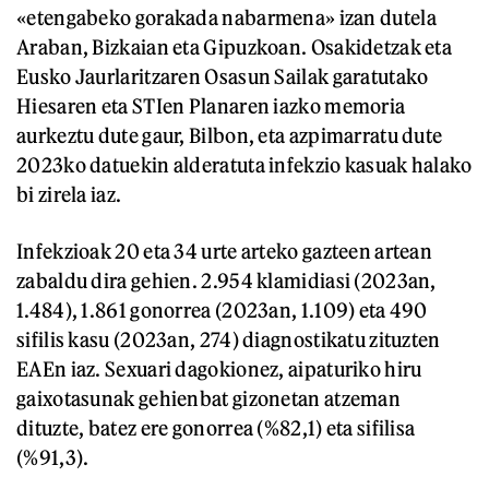
«etengabeko gorakada nabarmena» izan dutela
Araban, Bizkaian eta Gipuzkoan. Osakidetzak eta
Eusko Jaurlaritzaren Osasun Sailak garatutako
Hiesaren eta STIen Planaren iazko memoria
aurkeztu dute gaur, Bilbon, eta azpimarratu dute
2023ko datuekin alderatuta infekzio kasuak halako
bi zirela iaz.
Infekzioak 20 eta 34 urte arteko gazteen artean
zabaldu dira gehien. 2.954 klamidiasi (2023an,
1.484), 1.861 gonorrea (2023an, 1.109) eta 490
sifilis kasu (2023an, 274) diagnostikatu zituzten
EAEn iaz. Sexuari dagokionez, aipaturiko hiru
gaixotasunak gehienbat gizonetan atzeman
dituzte, batez ere gonorrea (%82,1) eta sifilisa
(%91,3).