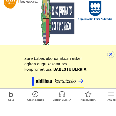
Zure babes ekonomikoari esker
egiten dugu kazetaritza
konprometitua.
BABESTU BERRIA
Egin zure ekarpena
Gaur
Azken berriak
Entzun BERRIA
Nire BERRIA
Atalak