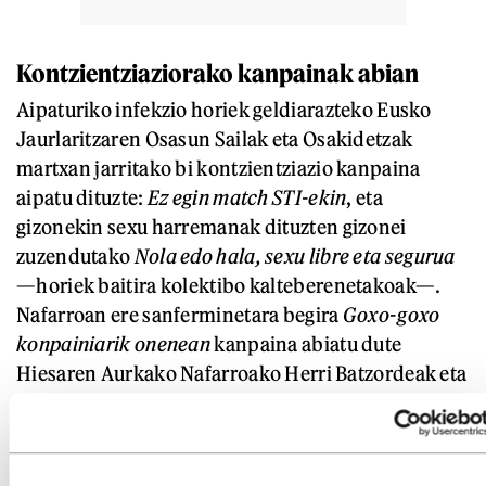
Kontzientziaziorako kanpainak abian
Aipaturiko infekzio horiek geldiarazteko Eusko
Jaurlaritzaren Osasun Sailak eta Osakidetzak
martxan jarritako bi kontzientziazio kanpaina
aipatu dituzte:
Ez egin match STI-ekin
, eta
gizonekin sexu harremanak dituzten gizonei
zuzendutako
Nola edo hala, sexu libre eta segurua
—horiek baitira kolektibo kalteberenetakoak—.
Nafarroan ere sanferminetara begira
Goxo-goxo
konpainiarik onenean
kanpaina abiatu dute
Hiesaren Aurkako Nafarroako Herri Batzordeak eta
peñek, jaietan berdintasunezko harreman sexual-
afektiboak, askotarikoak, onartuak eta
indarkeriarik gabekoak sustatzeko. Nafarroan, 840