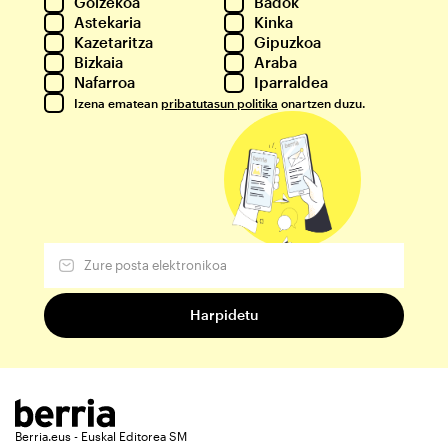
Goizekoa
Badok
Astekaria
Kinka
Kazetaritza
Gipuzkoa
Bizkaia
Araba
Nafarroa
Iparraldea
Izena ematean
pribatutasun politika
onartzen duzu.
Berria.eus - Euskal Editorea SM