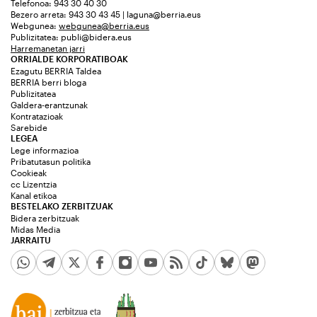
Telefonoa: 943 30 40 30
Bezero arreta: 943 30 43 45 | laguna@berria.eus
Webgunea:
webgunea@berria.eus
Publizitatea:
publi@bidera.eus
Harremanetan jarri
ORRIALDE KORPORATIBOAK
Ezagutu BERRIA Taldea
BERRIA berri bloga
Publizitatea
Galdera-erantzunak
Kontratazioak
Sarebide
LEGEA
Lege informazioa
Pribatutasun politika
Cookieak
cc Lizentzia
Kanal etikoa
BESTELAKO ZERBITZUAK
Bidera zerbitzuak
Midas Media
JARRAITU