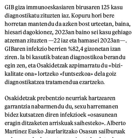
GIB giza immunoeskasiaren birusaren 125 kasu
diagnostikatu zituzten iaz. Kopuru hori bere
horretan mantendu da azken bost urteetan, baina,
hiesari dagokionez, 2023an baino sei kasu gehiago
atzeman zituzten —22 iaz eta hamasei 2023an—.
GIBaren infekzio berrien %82,4 gizonetan izan
ziren. Ia bi kasutik batean diagnostikoa berandu
egin zen, eta Osakidetzak azpimarratu du «bizi-
kalitate ona» lortzeko «funtsezkoa» dela goiz
diagnostikatzea tratamendua ezartzeko.
Osakidetzak prebentzio neurriak hartzearen
garrantzia nabarmendu du, sexu harremanen
bidez kutsatzen diren infekzioek «osasunean
eragin ditzaketen arriskuak saihesteko». Alberto
Martinez Eusko Jaurlaritzako Osasun sailburuak