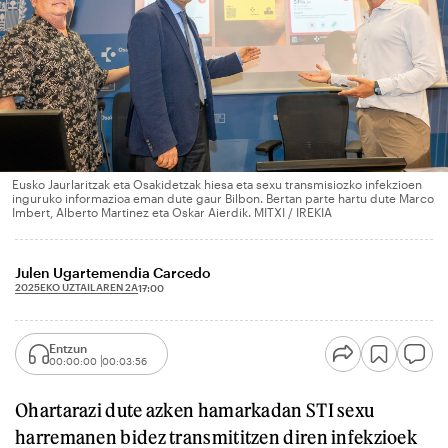
Eusko Jaurlaritzak eta Osakidetzak hiesa eta sexu transmisiozko infekzioen
inguruko informazioa eman dute gaur Bilbon. Bertan parte hartu dute Marco
Imbert, Alberto Martinez eta Oskar Aierdik. MITXI / IREKIA
Julen Ugartemendia Carcedo
2025EKO UZTAILAREN 2A
17:00
Entzun
00:00:00
00:03:56
Ohartarazi dute azken hamarkadan STI sexu
harremanen bidez transmititzen diren infekzioek