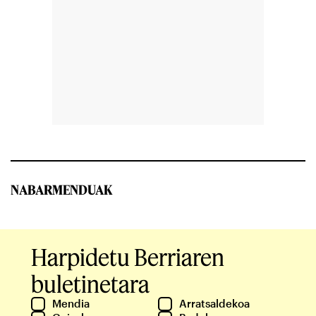
NABARMENDUAK
Harpidetu Berriaren
buletinetara
Mendia
Arratsaldekoa