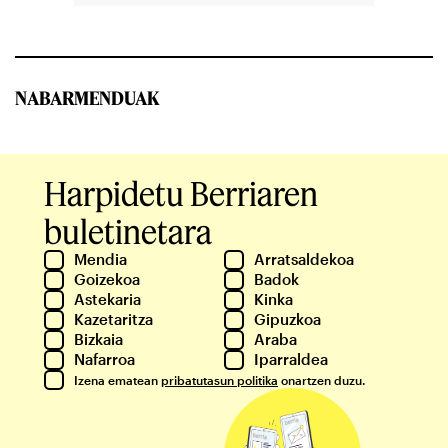
NABARMENDUAK
Harpidetu Berriaren
buletinetara
Mendia
Arratsaldekoa
Goizekoa
Badok
Astekaria
Kinka
Kazetaritza
Gipuzkoa
Bizkaia
Araba
Nafarroa
Iparraldea
Izena ematean
pribatutasun politika
onartzen duzu.