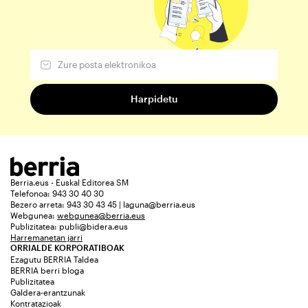
Berria.eus - Euskal Editorea SM
Telefonoa: 943 30 40 30
Bezero arreta: 943 30 43 45 | laguna@berria.eus
Webgunea:
webgunea@berria.eus
Publizitatea:
publi@bidera.eus
Harremanetan jarri
ORRIALDE KORPORATIBOAK
Ezagutu BERRIA Taldea
BERRIA berri bloga
Publizitatea
Galdera-erantzunak
Kontratazioak