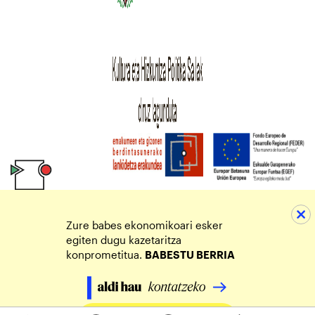
Zure babes ekonomikoari esker
egiten dugu kazetaritza
konprometitua.
BABESTU BERRIA