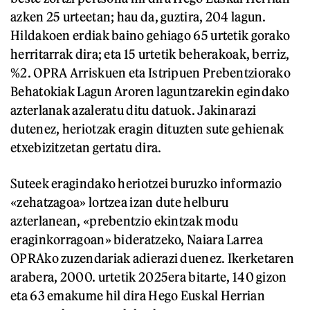
azken 25 urteetan; hau da, guztira, 204 lagun.
Hildakoen erdiak baino gehiago 65 urtetik gorako
herritarrak dira; eta 15 urtetik beherakoak, berriz,
%2. OPRA Arriskuen eta Istripuen Prebentziorako
Behatokiak Lagun Aroren laguntzarekin egindako
azterlanak azaleratu ditu datuok. Jakinarazi
dutenez, heriotzak eragin dituzten sute gehienak
etxebizitzetan gertatu dira.
Suteek eragindako heriotzei buruzko informazio
«zehatzagoa» lortzea izan dute helburu
azterlanean, «prebentzio ekintzak modu
eraginkorragoan» bideratzeko, Naiara Larrea
OPRAko zuzendariak adierazi duenez. Ikerketaren
arabera, 2000. urtetik 2025era bitarte, 140 gizon
eta 63 emakume hil dira Hego Euskal Herrian