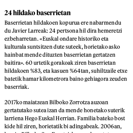
24 hildako baserrietan
Baserrietan hildakoen kopurua ere nabarmendu
du Javier Larreak: 24 pertsona hil dira hemeretzi
ezbeharretan. «Euskal ondare historiko eta
kulturala suntsitzen dute suteek, horietako asko
hainbat mende dituzten baserrietan gertatzen
baitira». 60 urtetik gorakoak ziren baserrietan
hildakoen %83, eta kasuen %64tan, suhiltzaile etxe
batetik hamar kilometrora baino gehiagora zeuden
baserriak.
2017ko maiatzean Bilboko Zorrotza auzoan
gertatutako sutea izan da mende honetako suterik
larriena Hego Euskal Herrian. Familia bateko bost
kide hil ziren, horietatik bi adingabeak. 2006an,