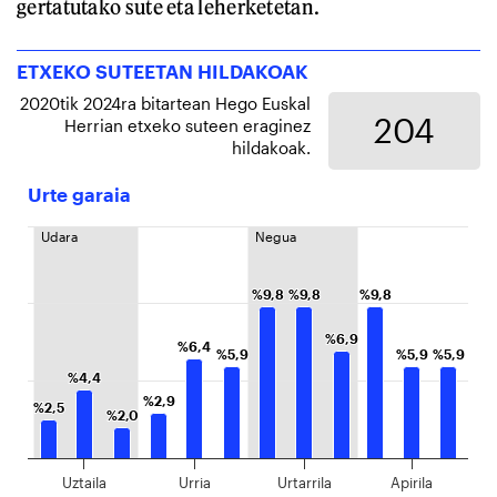
gertatutako sute eta leherketetan.