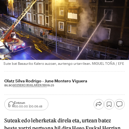
Sute bat Basauriko Kalero auzoan, aurtengo urtarrilean. MIGUEL TOÑA / EFE
Olatz Silva Rodrigo - June Montero Viguera
2025EKO IRAILAREN 16A
BILBO
15:25
Entzun
00:00:00
00:06:48
Suteak edo leherketak direla eta, urtean batez
beste zortzi pertsona hil dira Hego Euskal Herrian