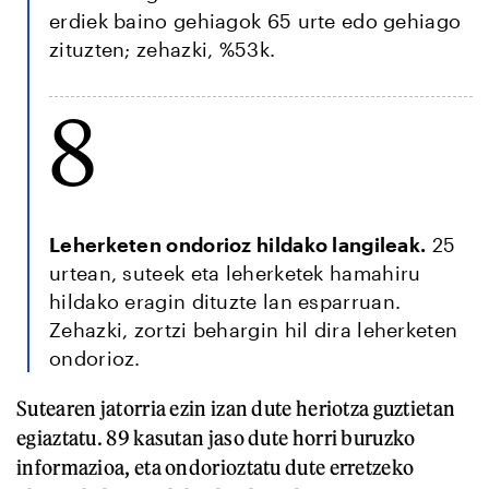
erdiek baino gehiagok 65 urte edo gehiago
zituzten; zehazki, %53k.
8
Leherketen ondorioz hildako langileak.
25
urtean, suteek eta leherketek hamahiru
hildako eragin dituzte lan esparruan.
Zehazki, zortzi behargin hil dira leherketen
ondorioz.
Sutearen jatorria ezin izan dute heriotza guztietan
egiaztatu. 89 kasutan jaso dute horri buruzko
informazioa, eta ondorioztatu dute erretzeko