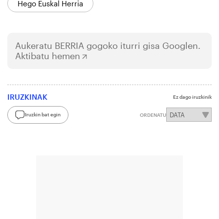
Hego Euskal Herria
Aukeratu
BERRIA
gogoko iturri gisa Googlen.
Aktibatu hemen
IRUZKINAK
Ez dago iruzkinik
Iruzkin bat egin
ORDENATU