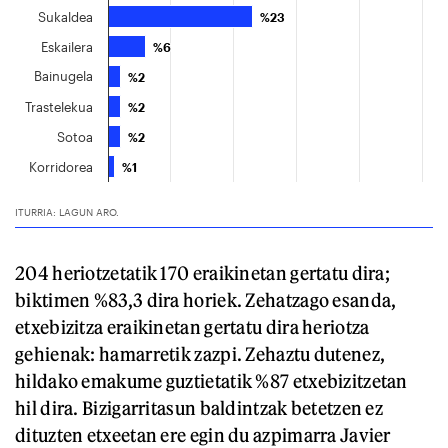
204 heriotzetatik 170 eraikinetan gertatu dira;
biktimen %83,3 dira horiek. Zehatzago esanda,
etxebizitza eraikinetan gertatu dira heriotza
gehienak: hamarretik zazpi. Zehaztu dutenez,
hildako emakume guztietatik %87 etxebizitzetan
hil dira. Bizigarritasun baldintzak betetzen ez
dituzten etxeetan ere egin du azpimarra Javier