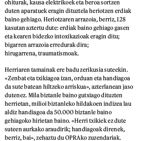
ohiturak, kausa elektrikoek eta beroa sortzen
duten aparatuek eragin dituztela heriotzen erdiak
baino gehiago. Heriotzaren arrazoia, berriz, 128
kasutan aztertu dute: erdiak baino gehiago gasen
eta kearen bidezko intoxikazioak eragin ditu;
bigarren arrazoia erredurak dira;
hirugarrena, traumatismoak.
Herriaren tamainak ere badu zerikusia suteekin.
«Zenbat eta txikiagoa izan, orduan eta handiagoa
da sute batean hiltzeko arriskua», azterlanean jaso
dutenez. Mila biztanle baino gutxiago dituzten
herrietan, milioi biztanleko hildakoen indizea lau
aldiz handiagoa da 50.000 biztanle baino
gehiagoko hirietan baino. «Herri txikiek ez dute
suteen aurkako araudirik; handiagoak direnek,
berriz, bai», zehaztu du OPRAko zuzendariak.