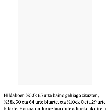
Hildakoen %53k 65 urte baino gehiago zituzten,
%38k 30 eta 64 urte bitarte, eta %10ek 0 eta 29 urte
bitarte. Hortaz, ondorioztatu dute adinekoak direla