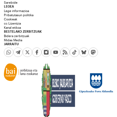
Sarebide
LEGEA
Lege informazioa
Pribatutasun politika
Cookieak
cc Lizentzia
Kanal etikoa
BESTELAKO ZERBITZUAK
Bidera zerbitzuak
Midas Media
JARRAITU