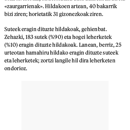
«zaurgarrienak». Hildakoen artean, 40 bakarrik
bizi ziren; horietatik 31 gizonezkoak ziren.
Suteek eragin dituzte hildakoak, gehienbat.
Zehazki, 183 sutek (%90) eta hogei leherketek
(%10) eragin dituzte hildakoak. Lanean, berriz, 25
urteotan hamahiru hildako eragin dituzte suteek
eta leherketek; zortzi langile hil dira leherketen
ondorioz.