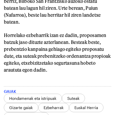
berriz, Bilboko San Frantzisko auzoko ostatu
batean lau lagun hil ziren. Urte berean, Puiun
(Nafarroa), beste lau herritar hil ziren landetxe
batean.
Horrelako ezbeharrik izan ez dadin, proposamen
batzuk jaso dituzte azterlanean. Besteak beste,
prebentzio kanpaina gehiago egiteko proposatu
dute, eta suteak prebenitzeko ordenantza propioak
egiteko, etxebizitzetako segurtasuna hobeto
araututa egon dadin.
GAIAK
Hondamenak eta istripuak
Suteak
Gizarte gaiak
Ezbeharrak
Euskal Herria