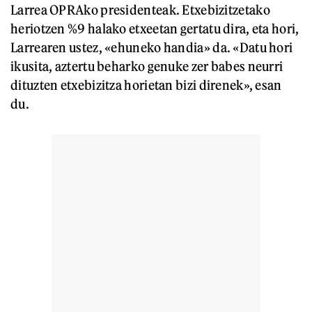
Larrea OPRAko presidenteak. Etxebizitzetako
heriotzen %9 halako etxeetan gertatu dira, eta hori,
Larrearen ustez, «ehuneko handia» da. «Datu hori
ikusita, aztertu beharko genuke zer babes neurri
dituzten etxebizitza horietan bizi direnek», esan
du.