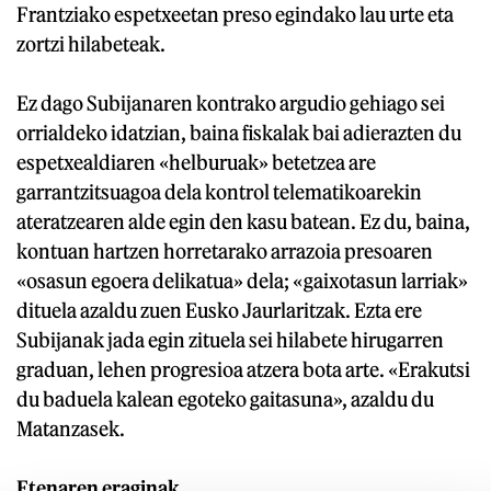
Frantziako espetxeetan preso egindako lau urte eta
zortzi hilabeteak.
Ez dago Subijanaren kontrako argudio gehiago sei
orrialdeko idatzian, baina fiskalak bai adierazten du
espetxealdiaren «helburuak» betetzea are
garrantzitsuagoa dela kontrol telematikoarekin
ateratzearen alde egin den kasu batean. Ez du, baina,
kontuan hartzen horretarako arrazoia presoaren
«osasun egoera delikatua» dela; «gaixotasun larriak»
dituela azaldu zuen Eusko Jaurlaritzak. Ezta ere
Subijanak jada egin zituela sei hilabete hirugarren
graduan, lehen progresioa atzera bota arte. «Erakutsi
du baduela kalean egoteko gaitasuna», azaldu du
Matanzasek.
Etenaren eraginak