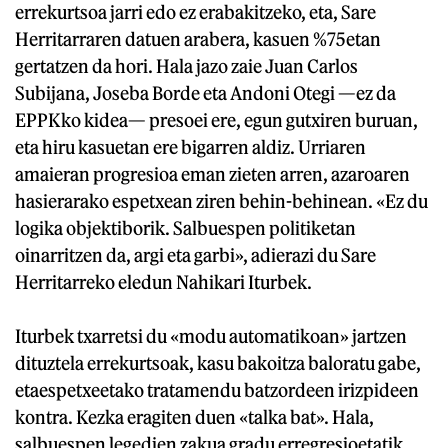
errekurtsoa jarri edo ez erabakitzeko, eta, Sare
Herritarraren datuen arabera, kasuen %75etan
gertatzen da hori. Hala jazo zaie Juan Carlos
Subijana, Joseba Borde eta Andoni Otegi —ez da
EPPKko kidea— presoei ere, egun gutxiren buruan,
eta hiru kasuetan ere bigarren aldiz. Urriaren
amaieran progresioa eman zieten arren, azaroaren
hasierarako espetxean ziren behin-behinean. «Ez du
logika objektiborik. Salbuespen politiketan
oinarritzen da, argi eta garbi», adierazi du Sare
Herritarreko eledun Nahikari Iturbek.
Iturbek txarretsi du «modu automatikoan» jartzen
dituztela errekurtsoak, kasu bakoitza baloratu gabe,
etaespetxeetako tratamendu batzordeen irizpideen
kontra. Kezka eragiten duen «talka bat». Hala,
salbuespen legedien zakua gradu erregresioetatik