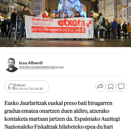
Iosu Alberdi
2023KO AZAROAREN 14A
00:00
Entzun
00:00:00
00:06:30
Eusko Jaurlaritzak euskal preso bati hirugarren
gradua ematea onartzen duen aldiro, atzerako
kontaketa martxan jartzen da. Espainiako Auzitegi
Nazionaleko Fiskaltzak hilabeteko epea du hari