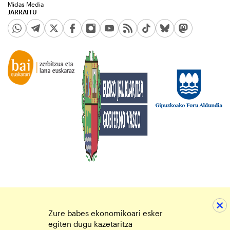
Midas Media
JARRAITU
Zure babes ekonomikoari esker
egiten dugu kazetaritza