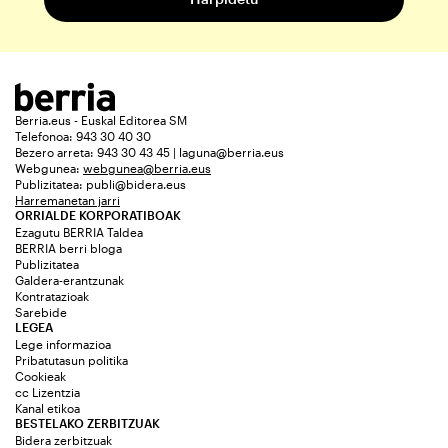
Berria.eus - Euskal Editorea SM
Telefonoa: 943 30 40 30
Bezero arreta: 943 30 43 45 | laguna@berria.eus
Webgunea:
webgunea@berria.eus
Publizitatea:
publi@bidera.eus
Harremanetan jarri
ORRIALDE KORPORATIBOAK
Ezagutu BERRIA Taldea
BERRIA berri bloga
Publizitatea
Galdera-erantzunak
Kontratazioak
Sarebide
LEGEA
Lege informazioa
Pribatutasun politika
Cookieak
cc Lizentzia
Kanal etikoa
BESTELAKO ZERBITZUAK
Bidera zerbitzuak