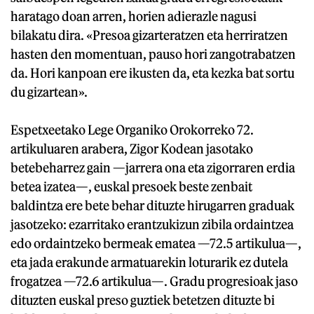
haratago doan arren, horien adierazle nagusi
bilakatu dira. «Presoa gizarteratzen eta herriratzen
hasten den momentuan, pauso hori zangotrabatzen
da. Hori kanpoan ere ikusten da, eta kezka bat sortu
du gizartean».
Espetxeetako Lege Organiko Orokorreko 72.
artikuluaren arabera, Zigor Kodean jasotako
betebeharrez gain —jarrera ona eta zigorraren erdia
betea izatea—, euskal presoek beste zenbait
baldintza ere bete behar dituzte hirugarren graduak
jasotzeko: ezarritako erantzukizun zibila ordaintzea
edo ordaintzeko bermeak ematea —72.5 artikulua—,
eta jada erakunde armatuarekin loturarik ez dutela
frogatzea —72.6 artikulua—. Gradu progresioak jaso
dituzten euskal preso guztiek betetzen dituzte bi