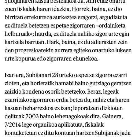
Subijanaren kasua bestelakoa da. Aurretiaz onartu
zuen fiskalak haren idazkia. Horrek, baina, ez dio
birritan errekurtsoa aurkeztea eragotzi, argudiatuta
ez dituela betetzen espetxe zigorraren «ordainketa
helburuak»; hau da, ez dituela nahiko zigor urte egin
kartzela barruan. Hark, baina, ez du adierazten zein
den progresioarekin aurrera egiteko onartuko lukeen
urte kopurua edo zigorraren ehunekoa.
Izan ere, Subijanari 28 urteko espetxe zigorra ezarri
zioten, eta horietatik hamabi baino gutxiago geratzen
zaizkio kondena osorik betetzeko. Beraz, legeak
ezarritako zigorraren erdia betea du, nahiz eta haren
kasuan beharrezkoa ez izan; leporatzen dizkioten
delituak 2003 baino lehenagokoak dira. Gainera,
7/2014 lege organikoa aplikatuta, fiskalak
kontaketetan ez ditu kontuan hartzenSubijanak jada