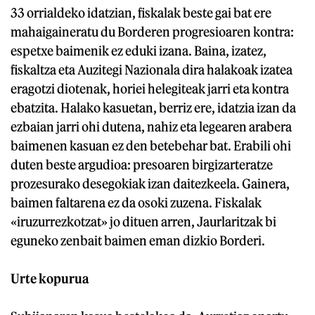
33 orrialdeko idatzian, fiskalak beste gai bat ere
mahaigaineratu du Borderen progresioaren kontra:
espetxe baimenik ez eduki izana. Baina, izatez,
fiskaltza eta Auzitegi Nazionala dira halakoak izatea
eragotzi diotenak, horiei helegiteak jarri eta kontra
ebatzita. Halako kasuetan, berriz ere, idatzia izan da
ezbaian jarri ohi dutena, nahiz eta legearen arabera
baimenen kasuan ez den betebehar bat. Erabili ohi
duten beste argudioa: presoaren birgizarteratze
prozesurako desegokiak izan daitezkeela. Gainera,
baimen faltarena ez da osoki zuzena. Fiskalak
«iruzurrezkotzat» jo dituen arren, Jaurlaritzak bi
eguneko zenbait baimen eman dizkio Borderi.
Urte kopurua