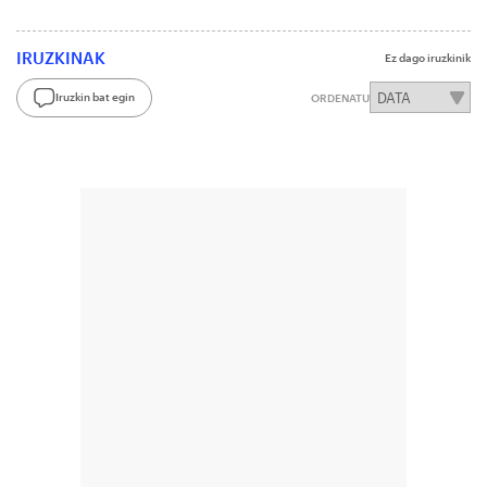
IRUZKINAK
Ez dago iruzkinik
Iruzkin bat egin
ORDENATU