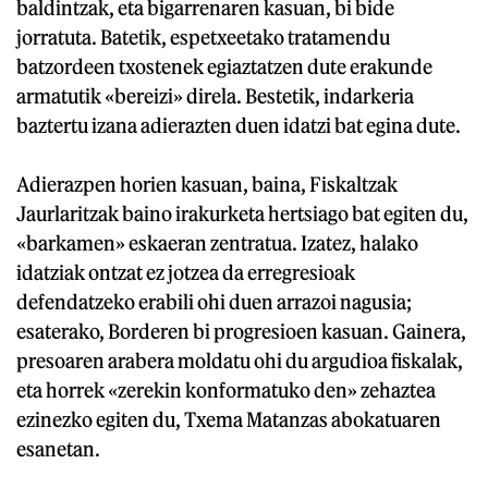
baldintzak, eta bigarrenaren kasuan, bi bide
jorratuta. Batetik, espetxeetako tratamendu
batzordeen txostenek egiaztatzen dute erakunde
armatutik «bereizi» direla. Bestetik, indarkeria
baztertu izana adierazten duen idatzi bat egina dute.
Adierazpen horien kasuan, baina, Fiskaltzak
Jaurlaritzak baino irakurketa hertsiago bat egiten du,
«barkamen» eskaeran zentratua. Izatez, halako
idatziak ontzat ez jotzea da erregresioak
defendatzeko erabili ohi duen arrazoi nagusia;
esaterako, Borderen bi progresioen kasuan. Gainera,
presoaren arabera moldatu ohi du argudioa fiskalak,
eta horrek «zerekin konformatuko den» zehaztea
ezinezko egiten du, Txema Matanzas abokatuaren
esanetan.