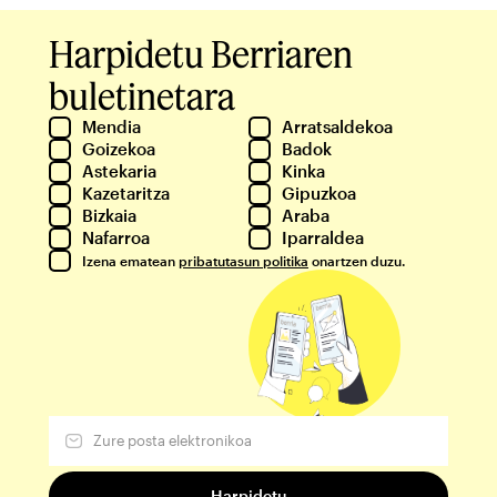
Harpidetu Berriaren
buletinetara
Mendia
Arratsaldekoa
Goizekoa
Badok
Astekaria
Kinka
Kazetaritza
Gipuzkoa
Bizkaia
Araba
Nafarroa
Iparraldea
Izena ematean
pribatutasun politika
onartzen duzu.