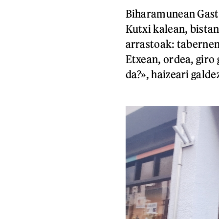
Biharamunean Gastei
Kutxi kalean, bista
arrastoak: tabernen
Etxean, ordea, giro 
da?», haizeari galde