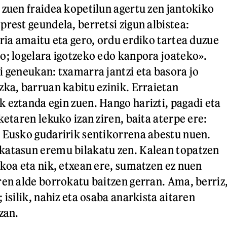
 zuen fraidea kopetilun agertu zen jantokiko
rest geundela, berretsi zigun albistea:
aria amaitu eta gero, ordu erdiko tartea duzue
o; logelara igotzeko edo kanpora joateko».
i geneukan: txamarra jantzi eta basora jo
zka, barruan kabitu ezinik. Erraietan
 eztanda egin zuen. Hango harizti, pagadi eta
ketaren lekuko izan ziren, baita aterpe ere:
 Eusko gudaririk sentikorrena abestu nuen.
katasun eremu bilakatu zen. Kalean topatzen
skoa eta nik, etxean ere, sumatzen ez nuen
ren alde borrokatu baitzen gerran. Ama, berriz
 isilik, nahiz eta osaba anarkista aitaren
zan.