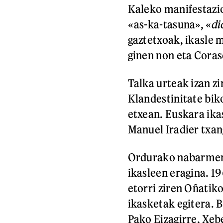
Kaleko manifestazio
«as-ka-tasuna», «
di
gaztetxoak, ikasle
ginen non eta Corase
Talka urteak izan zi
Klandestinitate biko
etxean. Euskara ika
Manuel Iradier txan
Ordurako nabarmena
ikasleen eragina. 
etorri ziren Oñatik
ikasketak egitera. B
Pako Eizagirre, Xeb