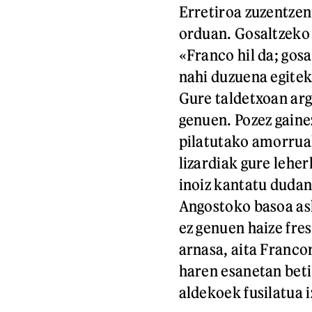
Erretiroa zuzentzen
orduan. Gosaltzeko p
«Franco hil da; gos
nahi duzuena egitek
Gure taldetxoan arg
genuen. Pozez gaine
pilatutako amorruak
lizardiak gure leher
inoiz kantatu dudan
Angostoko basoa as
ez genuen haize fre
arnasa, aita Franco
haren esanetan beti;
aldekoek fusilatua i