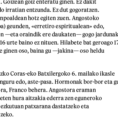
. Goizean goiz enteratu ginen. Ez dakit
o irratian entzunda. Ez dut gogoratzen.
anpoaldean hotz egiten zuen. Angostoko
) geunden, «erretiro espiritualean» edo,
en —eta oraindik ere daukaten— gogo jarduna
16 urte baino ez nituen. Hilabete bat geroago 1
e ginen oso, baina gu —jakina— oso heldu
zko Coras-eko Batxilergoko 6. mailako ikasle
 inguru edo, aste-pasa. Hormonak bor-bor eta g
gora, Franco behera. Angostora eraman
 eten hura aitzakia ederra zen eguneroko
 ezkutuan patxarana dastatzeko eta
tzeko.