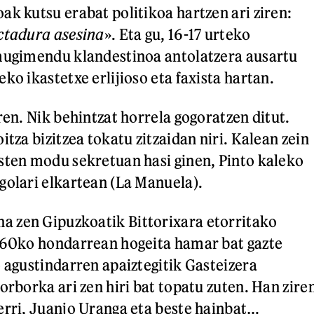
ak kutsu erabat politikoa hartzen ari ziren:
ctadura asesina
». Eta gu, 16-17 urteko
 mugimendu klandestinoa antolatzera ausartu
ko ikastetxe erlijioso eta faxista hartan.
ren. Nik behintzat horrela gogoratzen ditut.
itza bizitzea tokatu zitzaidan niri. Kalean zein
sten modu sekretuan hasi ginen, Pinto kaleko
golari elkartean (La Manuela).
 zen Gipuzkoatik Bittorixara etorritako
1960ko hondarrean hogeita hamar bat gazte
o agustindarren apaiztegitik Gasteizera
orborka ari zen hiri bat topatu zuten. Han zire
erri, Juanjo Uranga eta beste hainbat…