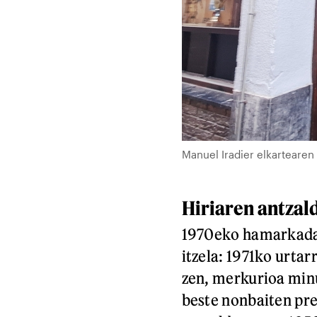
Manuel Iradier elkartearen 
Hiriaren antzal
1970eko hamarkada 
itzela: 1971ko urtar
zen, merkurioa minu
beste nonbaiten pres