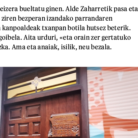
zera bueltatu ginen. Alde Zaharretik pasa et
n ziren bezperan izandako parrandaren
 kanpoaldeak txanpan botila hutsez beterik.
goibela. Aita urduri, «eta orain zer gertatuko
zka. Ama eta anaiak, isilik, neu bezala.