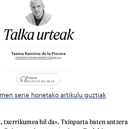
Talka urteak
Txema Ramirez de la Piscina
2025EKO AZAROAREN 23A
05:00
Entzun
00:00:00
00:08:23
emen serie honetako artikulu guztiak
, txerrikumea hil da». Txinparta baten antzera