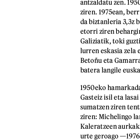
antzaldatu zen. 195
ziren. 1975ean, ber
da biztanleria 3,3z
etorri ziren beharg
Galiziatik, toki guzt
lurren eskasia zela 
Betoñu eta Gamarra
batera langile eusk
1950eko hamarkadan
Gasteiz isil eta las
sumatzen ziren tent
ziren: Michelingo la
Kaleratzeen aurkako
urte geroago —1976a