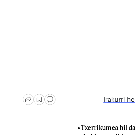
Irakurri h
«Txerrikumea hil da