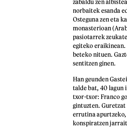
zabaldu zen albistea
norbaitek esanda ed
Osteguna zen eta k
monasterioan (Araba
pasiotarrek zeukat
egiteko eraikinean. 
beteko nituen. Gazt
sentitzen ginen.
Han geunden Gastei
talde bat, 40 lagun
txor-txor: Franco 
gintuzten. Guretzat
errutina apurtzeko,
konspiratzen jarrai