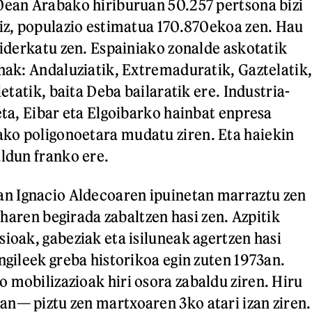
0ean Arabako hiriburuan 50.257 pertsona bizi
riz, populazio estimatua 170.870ekoa zen. Hau
 biderkatu zen. Espainiako zonalde askotatik
inak: Andaluziatik, Extremaduratik, Gaztelatik
ietatik, baita Deba bailaratik ere. Industria-
eta, Eibar eta Elgoibarko hainbat enpresa
ko poligonoetara mudatu ziren. Eta haiekin
aldun franko ere.
 Ignacio Aldecoaren ipuinetan marraztu zen
ai haren begirada zabaltzen hasi zen. Azpitik
sioak, gabeziak eta isiluneak agertzen hasi
ngileek greba historikoa egin zuten 1973an.
 mobilizazioak hiri osora zabaldu ziren. Hiru
n— piztu zen martxoaren 3ko atari izan ziren.