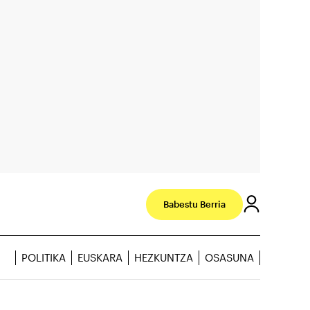
Babestu Berria
POLITIKA
EUSKARA
HEZKUNTZA
OSASUNA