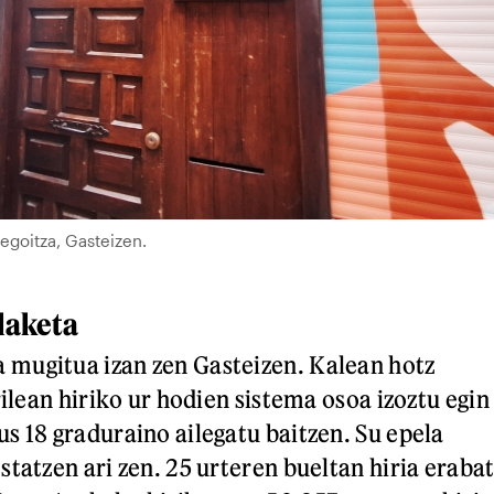
egoitza, Gasteizen.
daketa
mugitua izan zen Gasteizen. Kalean hotz
rilean hiriko ur hodien sistema osoa izoztu egin
s 18 graduraino ailegatu baitzen. Su epela
tatzen ari zen. 25 urteren bueltan hiria eraba