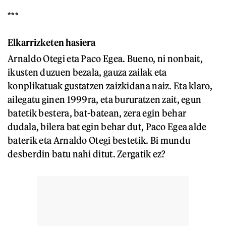
***
Elkarrizketen hasiera
Arnaldo Otegi eta Paco Egea. Bueno, ni nonbait,
ikusten duzuen bezala, gauza zailak eta
konplikatuak gustatzen zaizkidana naiz. Eta klaro,
ailegatu ginen 1999ra, eta bururatzen zait, egun
batetik bestera, bat-batean, zera egin behar
dudala, bilera bat egin behar dut, Paco Egea alde
baterik eta Arnaldo Otegi bestetik. Bi mundu
desberdin batu nahi ditut. Zergatik ez?