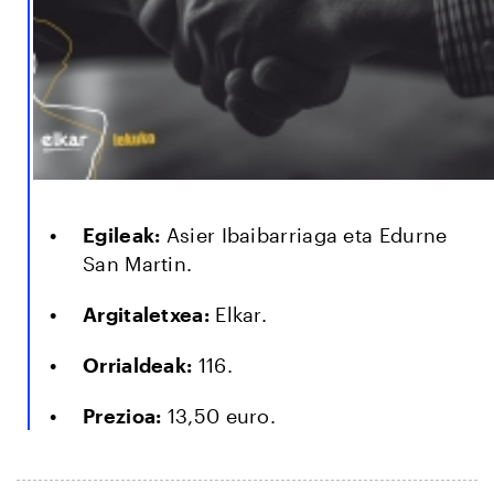
Egileak:
Asier Ibaibarriaga eta Edurne
San Martin.
Argitaletxea:
Elkar.
Orrialdeak:
116.
Prezioa:
13,50 euro.