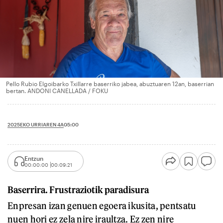
Pello Rubio Elgoibarko Txillarre baserriko jabea, abuztuaren 12an, baserrian
bertan. ANDONI CANELLADA / FOKU
2025EKO URRIAREN 4A
05:00
Entzun
00:00:00
00:09:21
Baserrira. Frustraziotik paradisura
Enpresan izan genuen egoera ikusita, pentsatu
nuen hori ez zela nire iraultza. Ez zen nire