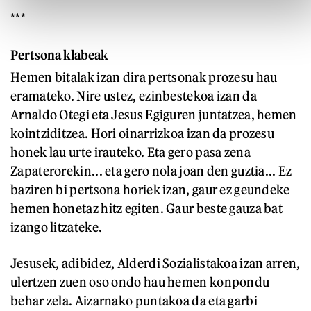
***
Pertsona klabeak
Hemen bitalak izan dira pertsonak prozesu hau
eramateko. Nire ustez, ezinbestekoa izan da
Arnaldo Otegi eta Jesus Egiguren juntatzea, hemen
kointziditzea. Hori oinarrizkoa izan da prozesu
honek lau urte irauteko. Eta gero pasa zena
Zapaterorekin... eta gero nola joan den guztia... Ez
baziren bi pertsona horiek izan, gaur ez geundeke
hemen honetaz hitz egiten. Gaur beste gauza bat
izango litzateke.
Jesusek, adibidez, Alderdi Sozialistakoa izan arren,
ulertzen zuen oso ondo hau hemen konpondu
behar zela. Aizarnako puntakoa da eta garbi