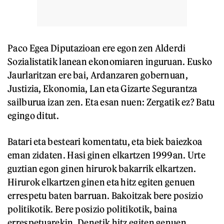
Paco Egea Diputazioan ere egon zen Alderdi
Sozialistatik lanean ekonomiaren inguruan. Eusko
Jaurlaritzan ere bai, Ardanzaren gobernuan,
Justizia, Ekonomia, Lan eta Gizarte Segurantza
sailburua izan zen. Eta esan nuen: Zergatik ez? Batu
egingo ditut.
Batari eta besteari komentatu, eta biek baiezkoa
eman zidaten. Hasi ginen elkartzen 1999an. Urte
guztian egon ginen hirurok bakarrik elkartzen.
Hirurok elkartzen ginen eta hitz egiten genuen
errespetu baten barruan. Bakoitzak bere posizio
politikotik. Bere posizio politikotik, baina
errespetuarekin. Denetik hitz egiten genuen.