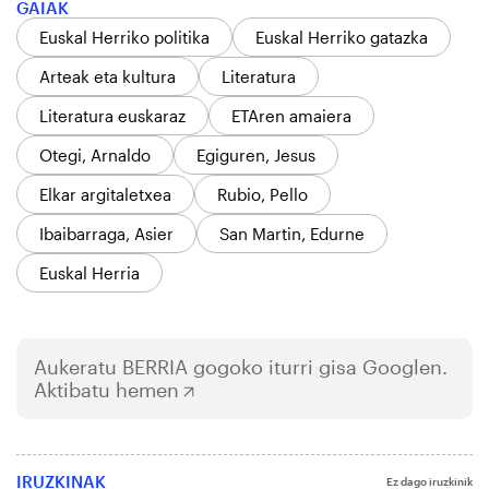
GAIAK
Euskal Herriko politika
Euskal Herriko gatazka
Arteak eta kultura
Literatura
Literatura euskaraz
ETAren amaiera
Otegi, Arnaldo
Egiguren, Jesus
Elkar argitaletxea
Rubio, Pello
Ibaibarraga, Asier
San Martin, Edurne
Euskal Herria
Aukeratu
BERRIA
gogoko iturri gisa Googlen.
Aktibatu hemen
IRUZKINAK
Ez dago iruzkinik