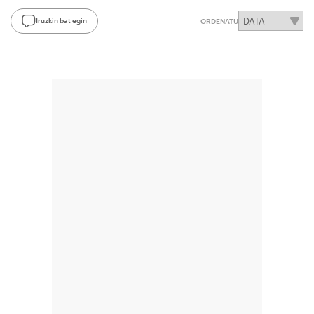
Iruzkin bat egin
ORDENATU