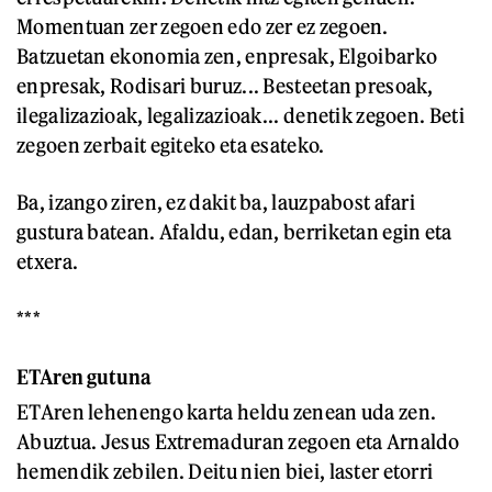
Momentuan zer zegoen edo zer ez zegoen.
Batzuetan ekonomia zen, enpresak, Elgoibarko
enpresak, Rodisari buruz... Besteetan presoak,
ilegalizazioak, legalizazioak... denetik zegoen. Beti
zegoen zerbait egiteko eta esateko.
Ba, izango ziren, ez dakit ba, lauzpabost afari
gustura batean. Afaldu, edan, berriketan egin eta
etxera.
***
ETAren gutuna
ETAren lehenengo karta heldu zenean uda zen.
Abuztua. Jesus Extremaduran zegoen eta Arnaldo
hemendik zebilen. Deitu nien biei, laster etorri