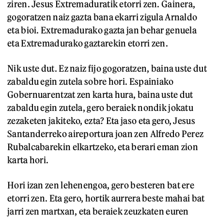
ziren. Jesus Extremaduratik etorri zen. Gainera,
gogoratzen naiz gazta bana ekarri zigula Arnaldo
eta bioi. Extremadurako gazta jan behar genuela
eta Extremadurako gaztarekin etorri zen.
Nik uste dut. Ez naiz fijo gogoratzen, baina uste dut
zabaldu egin zutela sobre hori. Espainiako
Gobernuarentzat zen karta hura, baina uste dut
zabaldu egin zutela, gero beraiek nondik jokatu
zezaketen jakiteko, ezta? Eta jaso eta gero, Jesus
Santanderreko aireportura joan zen Alfredo Perez
Rubalcabarekin elkartzeko, eta berari eman zion
karta hori.
Hori izan zen lehenengoa, gero besteren bat ere
etorri zen. Eta gero, hortik aurrera beste mahai bat
jarri zen martxan, eta beraiek zeuzkaten euren