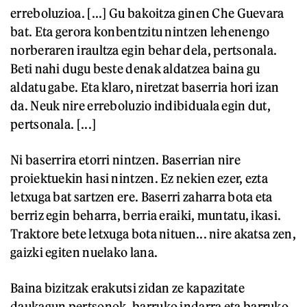
erreboluzioa. [...] Gu bakoitza ginen Che Guevara
bat. Eta gerora konbentzitu nintzen lehenengo
norberaren iraultza egin behar dela, pertsonala.
Beti nahi dugu beste denak aldatzea baina gu
aldatu gabe. Eta klaro, niretzat baserria hori izan
da. Neuk nire erreboluzio indibiduala egin dut,
pertsonala. [...]
Ni baserrira etorri nintzen. Baserrian nire
proiektuekin hasi nintzen. Ez nekien ezer, ezta
letxuga bat sartzen ere. Baserri zaharra bota eta
berriz egin beharra, berria eraiki, muntatu, ikasi.
Traktore bete letxuga bota nituen... nire akatsa zen,
gaizki egiten nuelako lana.
Baina bizitzak erakutsi zidan ze kapazitate
daukagun pertsonok, barruko indarra eta barruko,