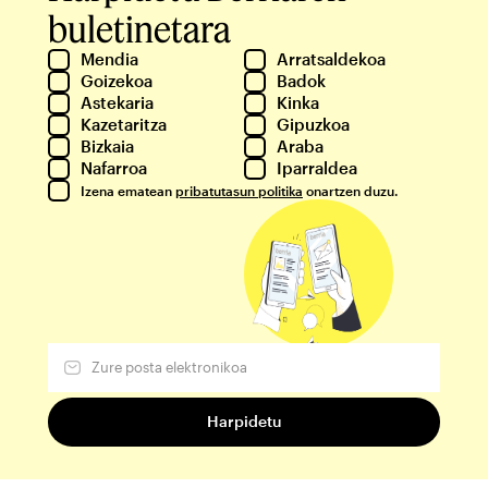
buletinetara
Mendia
Arratsaldekoa
Goizekoa
Badok
Astekaria
Kinka
Kazetaritza
Gipuzkoa
Bizkaia
Araba
Nafarroa
Iparraldea
Izena ematean
pribatutasun politika
onartzen duzu.