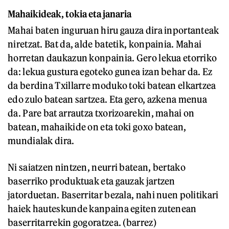
Mahaikideak, tokia eta janaria
Mahai baten inguruan hiru gauza dira inportanteak
niretzat. Bat da, alde batetik, konpainia. Mahai
horretan daukazun konpainia. Gero lekua etorriko
da: lekua gustura egoteko gunea izan behar da. Ez
da berdina Txillarre moduko toki batean elkartzea
edo zulo batean sartzea. Eta gero, azkena menua
da. Pare bat arrautza txorizoarekin, mahai on
batean, mahaikide on eta toki goxo batean,
mundialak dira.
Ni saiatzen nintzen, neurri batean, bertako
baserriko produktuak eta gauzak jartzen
jatorduetan. Baserritar bezala, nahi nuen politikari
haiek hauteskunde kanpaina egiten zutenean
baserritarrekin gogoratzea. (barrez)