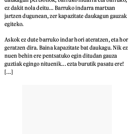
ez dakit nola deitu... Barruko indarra martxan
jartzen dugunean, zer kapazitate daukagun gauzak
egiteko.
Askok ez dute barruko indar hori ateratzen, eta hor
geratzen dira. Baina kapazitate bat daukagu. Nik ez
nuen behin ere pentsatuko egin ditudan gauza
guztiak egingo nituenik... ezta burutik pasatu ere!
[...]