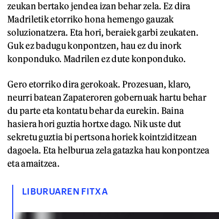
zeukan bertako jendea izan behar zela. Ez dira
Madriletik etorriko hona hemengo gauzak
soluzionatzera. Eta hori, beraiek garbi zeukaten.
Guk ez badugu konpontzen, hau ez du inork
konponduko. Madrilen ez dute konponduko.
Gero etorriko dira gerokoak. Prozesuan, klaro,
neurri batean Zapateroren gobernuak hartu behar
du parte eta kontatu behar da eurekin. Baina
hasiera hori guztia hortxe dago. Nik uste dut
sekretu guztia bi pertsona horiek kointziditzean
dagoela. Eta helburua zela gatazka hau konpontzea
eta amaitzea.
LIBURUAREN FITXA