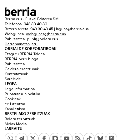
Berria.eus - Euskal Editorea SM
Telefonoa: 943 30 40 30
Bezero arreta: 943 30 43 45 | laguna@berria.eus
Webgunea:
webgunea@berria.eus
Publizitatea:
publi@bidera.eus
Harremanetan jarri
ORRIALDE KORPORATIBOAK
Ezagutu BERRIA Taldea
BERRIA berri bloga
Publizitatea
Galdera-erantzunak
Kontratazioak
Sarebide
LEGEA
Lege informazioa
Pribatutasun politika
Cookieak
cc Lizentzia
Kanal etikoa
BESTELAKO ZERBITZUAK
Bidera zerbitzuak
Midas Media
JARRAITU