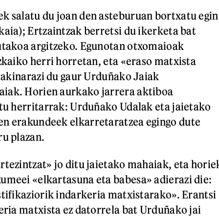
k salatu du joan den asteburuan bortxatu egin
aia); Ertzaintzak berretsi du ikerketa bat
tutakoa argitzeko. Egunotan otxomaioak
zkaiko herri horretan, eta «eraso matxista
a jakinarazi du gaur Urduñako Jaiak
iak. Horien aurkako jarrera aktiboa
itu herritarrak: Urduñako Udalak eta jaietako
en erakundeek elkarretaratzea egingo dute
ru plazan.
rtezintzat» jo ditu jaietako mahaiak, eta horie
umeei «elkartasuna eta babesa» adierazi die:
stifikaziorik indarkeria matxistarako». Erantsi
eria matxista ez datorrela bat Urduñako jai