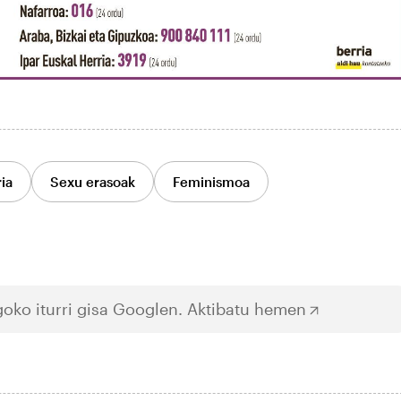
ia
Sexu erasoak
Feminismoa
oko iturri gisa Googlen.
Aktibatu hemen