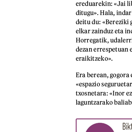
ereduarekin: «Jai l
ditugu». Hala, inda
deitu du: «Bereziki
elkar zainduz eta i
Horregatik, udalerr
dezan errespetuan e
eraikitzeko».
Era berean, gogora 
«espazio seguruetar
txosnetara: «Inor e
laguntzarako baliab