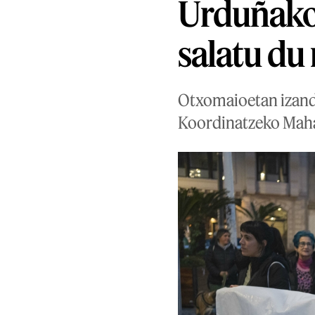
Urduñako 
salatu du
Otxomaioetan izanda
Koordinatzeko Mahai