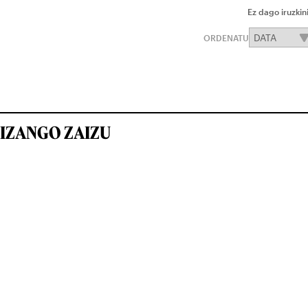
Ez dago iruzkin
ORDENATU
IZANGO ZAIZU