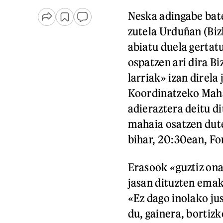
Neska adingabe bate
zutela Urduñan (Bizk
abiatu duela gerta
ospatzen ari dira Bi
larriak» izan direl
Koordinatzeko Maha
adieraztera deitu d
mahaia osatzen dut
bihar, 20:30ean, Fo
Erasook «guztiz ona
jasan dituzten emak
«Ez dago inolako ju
du, gainera, bortizk