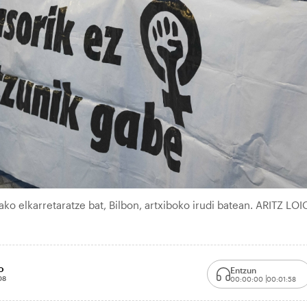
ako elkarretaratze bat, Bilbon, artxiboko irudi batean. ARITZ LOI
o
Entzun
08
00:00:00
00:01:58