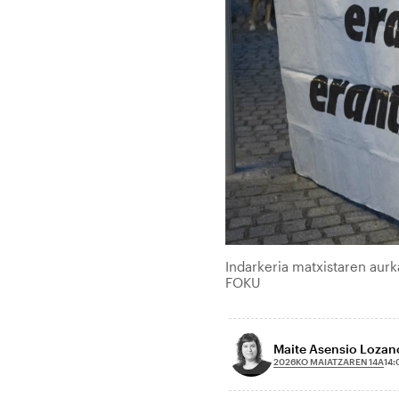
Indarkeria matxistaren aurk
FOKU
Maite Asensio Lozan
2026KO MAIATZAREN 14A
14: