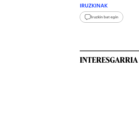
IRUZKINAK
Iruzkin bat egin
INTERESGARRIA 