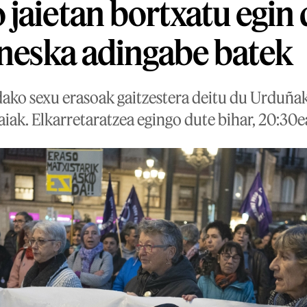
jaietan bortxatu egin 
 neska adingabe batek
ko sexu erasoak gaitzestera deitu du Urduñak
ak. Elkarretaratzea egingo dute bihar, 20:30e