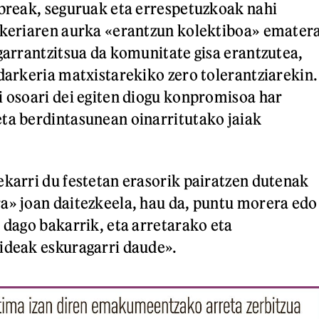
ibreak, seguruak eta errespetuzkoak nahi
rkeriaren aurka «erantzun kolektiboa» emater
 garrantzitsua da komunitate gisa erantzutea,
ndarkeria matxistarekiko zero tolerantziarekin.
i osoari dei egiten diogu konpromisoa har
ta berdintasunean oinarritutako jaiak
ekarri du festetan erasorik pairatzen dutenak
a» joan daitezkeela, hau da, puntu morera edo
z dago bakarrik, eta arretarako eta
ideak eskuragarri daude».