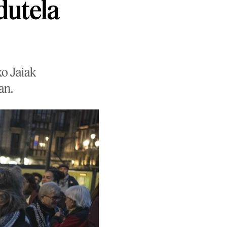
dutela
o Jaiak
an.