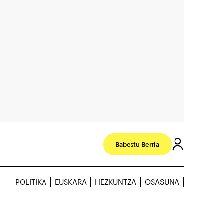
Babestu Berria
POLITIKA
EUSKARA
HEZKUNTZA
OSASUNA