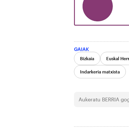
GAIAK
Bizkaia
Euskal Herr
Indarkeria matxista
Aukeratu
BERRIA
gog