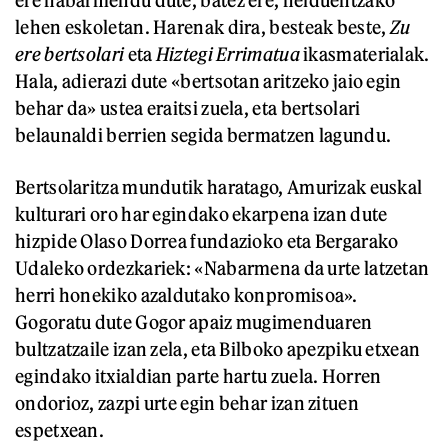
ere nabarmendu dute, batez ere, helduentzako
lehen eskoletan. Harenak dira, besteak beste,
Zu
ere bertsolari
eta
Hiztegi Errimatua
ikasmaterialak.
Hala, adierazi dute «bertsotan aritzeko jaio egin
behar da» ustea eraitsi zuela, eta bertsolari
belaunaldi berrien segida bermatzen lagundu.
Bertsolaritza mundutik haratago, Amurizak euskal
kulturari oro har egindako ekarpena izan dute
hizpide Olaso Dorrea fundazioko eta Bergarako
Udaleko ordezkariek: «Nabarmena da urte latzetan
herri honekiko azaldutako konpromisoa».
Gogoratu dute Gogor apaiz mugimenduaren
bultzatzaile izan zela, eta Bilboko apezpiku etxean
egindako itxialdian parte hartu zuela. Horren
ondorioz, zazpi urte egin behar izan zituen
espetxean.