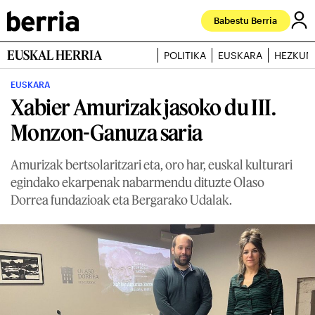
Babestu Berria
EUSKAL HERRIA
POLITIKA
EUSKARA
HEZKUN
EUSKARA
Xabier Amurizak jasoko du III.
Monzon-Ganuza saria
Amurizak bertsolaritzari eta, oro har, euskal kulturari
egindako ekarpenak nabarmendu dituzte Olaso
Dorrea fundazioak eta Bergarako Udalak.