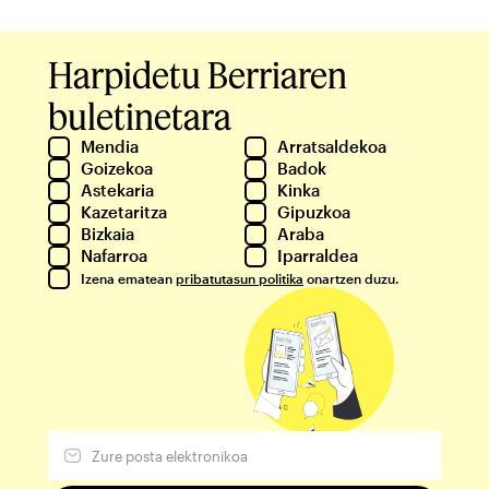
Harpidetu Berriaren
buletinetara
Mendia
Arratsaldekoa
Goizekoa
Badok
Astekaria
Kinka
Kazetaritza
Gipuzkoa
Bizkaia
Araba
Nafarroa
Iparraldea
Izena ematean
pribatutasun politika
onartzen duzu.