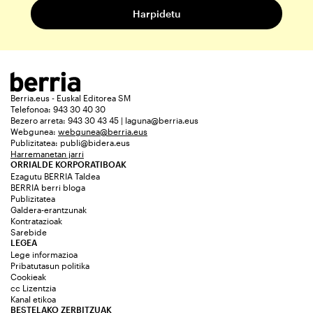
Berria.eus - Euskal Editorea SM
Telefonoa: 943 30 40 30
Bezero arreta: 943 30 43 45 | laguna@berria.eus
Webgunea:
webgunea@berria.eus
Publizitatea:
publi@bidera.eus
Harremanetan jarri
ORRIALDE KORPORATIBOAK
Ezagutu BERRIA Taldea
BERRIA berri bloga
Publizitatea
Galdera-erantzunak
Kontratazioak
Sarebide
LEGEA
Lege informazioa
Pribatutasun politika
Cookieak
cc Lizentzia
Kanal etikoa
BESTELAKO ZERBITZUAK