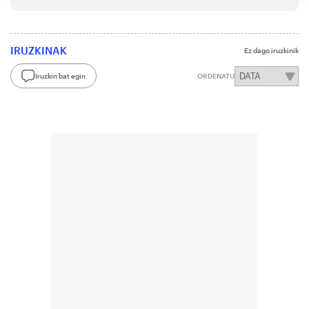
IRUZKINAK
Ez dago iruzkinik
Iruzkin bat egin
ORDENATU