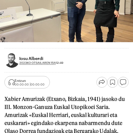
Iosu Alberdi
2023KO OTSAILAREN 15A
12:49
Entzun
00:00:00
00:00:00
Xabier Amurizak (Etxano, Bizkaia, 1941) jasoko du
III. Monzon-Ganuza Euskal Utopikoei Saria.
Amurizak «Euskal Herriari, euskal kulturari eta
euskarari» egindako ekarpena nabarmendu dute
Olaso Dorrea fundazioak eta Bergarako Udalak.