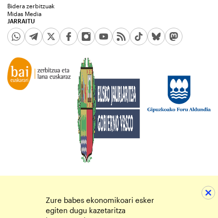
Bidera zerbitzuak
Midas Media
JARRAITU
Zure babes ekonomikoari esker
egiten dugu kazetaritza