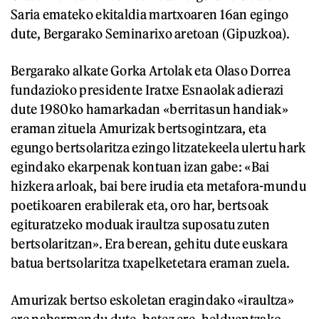
Saria emateko ekitaldia martxoaren 16an egingo
dute, Bergarako Seminarixo aretoan (Gipuzkoa).
Bergarako alkate Gorka Artolak eta Olaso Dorrea
fundazioko presidente Iratxe Esnaolak adierazi
dute 1980ko hamarkadan «berritasun handiak»
eraman zituela Amurizak bertsogintzara, eta
egungo bertsolaritza ezingo litzatekeela ulertu hark
egindako ekarpenak kontuan izan gabe: «Bai
hizkera arloak, bai bere irudia eta metafora-mundu
poetikoaren erabilerak eta, oro har, bertsoak
egituratzeko moduak iraultza suposatu zuten
bertsolaritzan». Era berean, gehitu dute euskara
batua bertsolaritza txapelketetara eraman zuela.
Amurizak bertso eskoletan eragindako «iraultza»