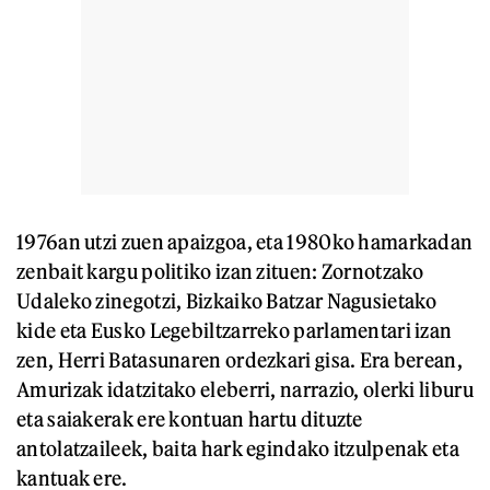
1976an utzi zuen apaizgoa, eta 1980ko hamarkadan
zenbait kargu politiko izan zituen: Zornotzako
Udaleko zinegotzi, Bizkaiko Batzar Nagusietako
kide eta Eusko Legebiltzarreko parlamentari izan
zen, Herri Batasunaren ordezkari gisa. Era berean,
Amurizak idatzitako eleberri, narrazio, olerki liburu
eta saiakerak ere kontuan hartu dituzte
antolatzaileek, baita hark egindako itzulpenak eta
kantuak ere.