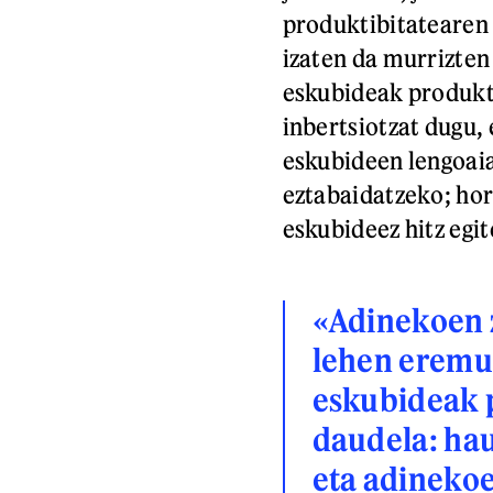
produktibitatearen
izaten da murrizte
eskubideak produkti
inbertsiotzat dugu, 
eskubideen lengoai
eztabaidatzeko; hor
eskubideez hitz egit
«Adinekoen z
lehen eremu
eskubideak p
daudela: hau
eta adinekoe