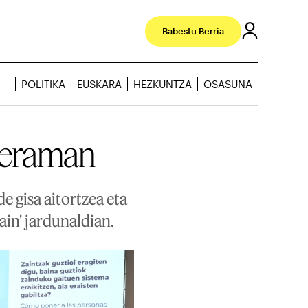
Babestu Berria
POLITIKA
EUSKARA
HEZKUNTZA
OSASUNA
a eraman
e gisa aitortzea eta
ain' jardunaldian.