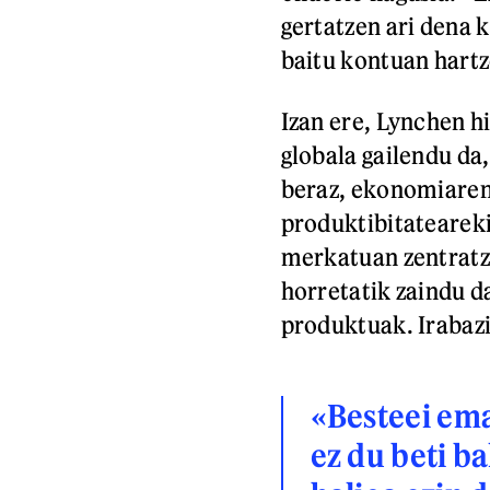
gertatzen ari dena 
baitu kontuan hartz
Izan ere, Lynchen h
globala gailendu da,
beraz, ekonomiaren
produktibitateareki
merkatuan zentratze
horretatik zaindu d
produktuak. Irabazi
«Besteei ema
ez du beti b