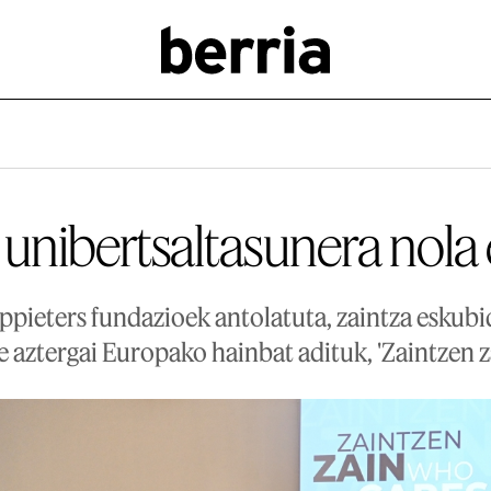
 unibertsaltasunera nol
pieters fundazioek antolatuta, zaintza eskubid
e aztergai Europako hainbat adituk, 'Zaintzen z