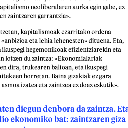
kapitalismo neoliberalaren aurka egin gabe, ez
en zaintzaren garrantzia».
itzetan, kapitalismoak ezarritako ordena
 «anbizioa eta lehia lehenesten» dituena. Eta,
 ikuspegi hegemonikoak efizientziarekin eta
n lotzen du zaintza: «Ekonomialariak
n dira, trukearen balioan, eta ikuspegi
aitekeen horretan. Baina gizakiak ez gara
 asmoa izatea eta zaintzea ez doaz eskutik».
ten diegun denbora da zaintza. Et
alio ekonomiko bat: zaintzaren giza