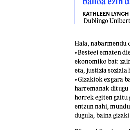
balioa ezin 
KATHLEEN LYNCH
Dublingo Unibert
Hala, nabarmendu du
«Besteei ematen die
ekonomiko bat: zain
eta, justizia sozial
«Gizakiok ez gara b
harremanak ditugu u
horrek egiten gaitu
entzun nahi, mundu
dugula, baina gizaki