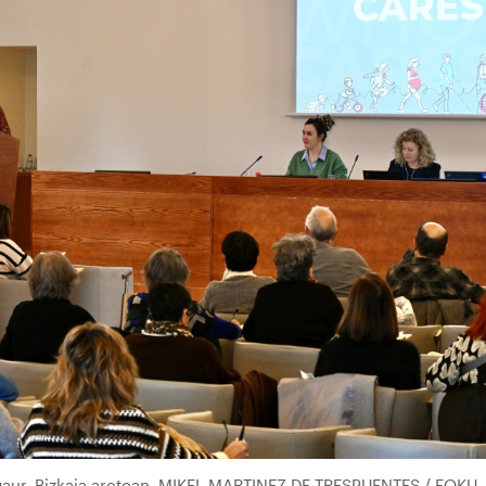
, gaur, Bizkaia aretoan. MIKEL MARTINEZ DE TRESPUENTES / FOKU