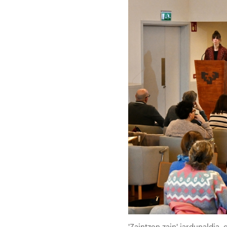
'Zaintzen zain' jardunaldia