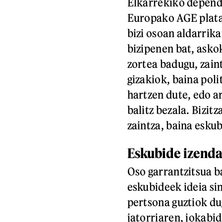
Elkarrekiko depend
Europako AGE plata
bizi osoan aldarrik
bizipenen bat, askok
zortea badugu, zain
gizakiok, baina poli
hartzen dute, edo a
balitz bezala. Bizit
zaintza, baina eskub
Eskubide izenda
Oso garrantzitsua ba
eskubideek ideia sin
pertsona guztiok du
jatorriaren, jokabi