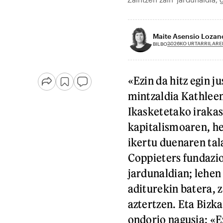
Maite Asensio Lozan
2026KO URTARRILARE
BILBO
«Ezin da hitz egin ju
mintzaldia Kathlee
Ikasketetako irakasl
kapitalismoaren, he
ikertu duenaren tal
Coppieters fundazi
jardunaldian; lehen
aditurekin batera, 
aztertzen. Eta Bizka
ondorio nagusia: «E