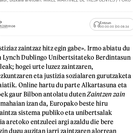
o
Entzun
N 24A
17:06
00:00:00
00:08:34
stiziaz zaintzaz hitz egin gabe». Irmo abiatu du
n Lynch Dublingo Unibertsitateko Berdintasun
eak; hogei urte luzez zaintzaren,
zkuntzaren eta justizia sozialaren gurutzaketa
aiatik. Online hartu du parte Alkartasuna eta
oek gaur Bilbon antolatu duten
Zaintzen zain
 mahaian izan da, Europako beste hiru
zaintza sistema publiko eta unibertsalak
ia aretoko entzuleei argi azaldu die bere
zin dugu auzitan jarri zaintzaren alorrean