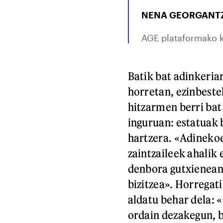
NENA GEORGANTZ
AGE plataformako 
Batik bat adinkeria
horretan, ezinbest
hitzarmen berri bat
inguruan: estatuak 
hartzera. «Adinekoe
zaintzaileek ahalik 
denbora gutxienean.
bizitzea». Horregat
aldatu behar dela: «
ordain dezakegun, b