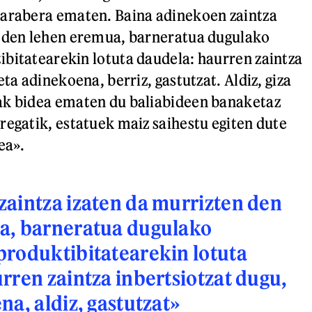
 arabera ematen. Baina adinekoen zaintza
n den lehen eremua, barneratua dugulako
bitatearekin lotuta daudela: haurren zaintza
eta adinekoena, berriz, gastutzat. Aldiz, giza
ak bidea ematen du baliabideen banaketaz
regatik, estatuek maiz saihestu egiten dute
ea».
aintza izaten da murrizten den
a, barneratua dugulako
roduktibitatearekin lotuta
rren zaintza inbertsiotzat dugu,
na, aldiz, gastutzat»