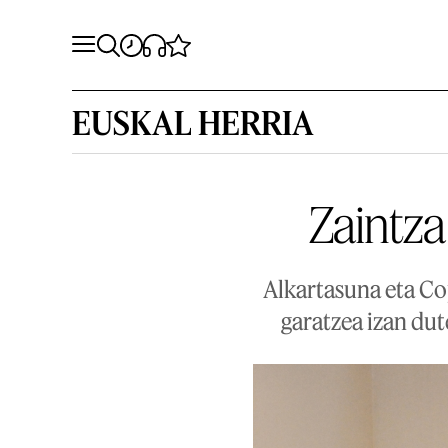
EUSKAL HERRIA
Zaintza
Alkartasuna eta Cop
garatzea izan dut