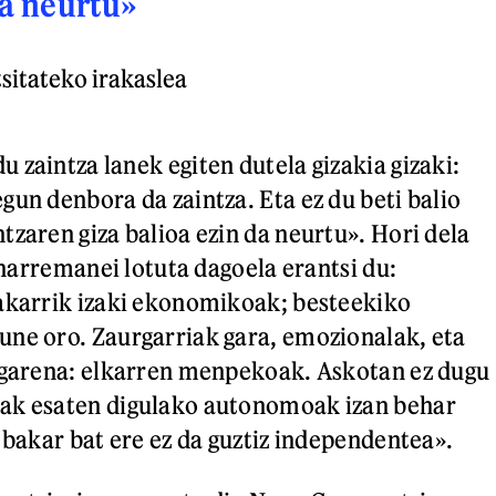
da neurtu»
sitateko irakaslea
 zaintza lanek egiten dutela gizakia gizaki:
gun denbora da zaintza. Eta ez du beti balio
tzaren giza balioa ezin da neurtu». Hori dela
a harremanei lotuta dagoela erantsi du:
akarrik izaki ekonomikoak; besteekiko
ne oro. Zaurgarriak gara, emozionalak, eta
 garena: elkarren menpekoak. Askotan ez dugu
ak esaten digulako autonomoak izan behar
 bakar bat ere ez da guztiz independentea».