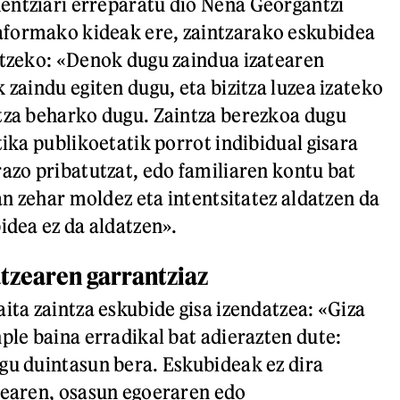
entziari erreparatu dio Nena Georgantzi
formako kideak ere, zaintzarako eskubidea
atzeko: «Denok dugu zaindua izatearen
 zaindu egiten dugu, eta bizitza luzea izateko
tza beharko dugu. Zaintza berezkoa dugu
tika publikoetatik porrot indibidual gisara
razo pribatutzat, edo familiaren kontu bat
zan zehar moldez eta intentsitatez aldatzen da
idea ez da aldatzen».
tzearen garrantziaz
ita zaintza eskubide gisa izendatzea: «Giza
ple baina erradikal bat adierazten dute:
gu duintasun bera. Eskubideak ez dira
dearen, osasun egoeraren edo