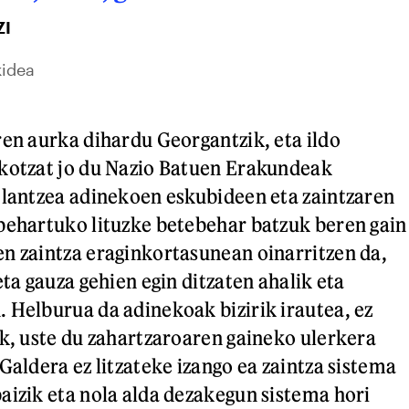
I
kidea
ren aurka dihardu Georgantzik, eta ildo
ekotzat jo du Nazio Batuen Erakundeak
 lantzea adinekoen eskubideen eta zaintzaren
behartuko lituzke betebehar batzuk beren gain
n zaintza eraginkortasunean oinarritzen da,
eta gauza gehien egin ditzaten ahalik eta
 Helburua da adinekoak bizirik irautea, ez
ik, uste du zahartzaroaren gaineko ulerkera
Galdera ez litzateke izango ea zaintza sistema
aizik eta nola alda dezakegun sistema hori