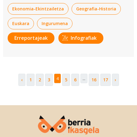
Ekonomia-Ekintzailetza
Geografia-Historia
Euskara
Ingurumena
Erreportajeak
Infografiak
4
...
‹
1
2
3
5
6
16
17
›