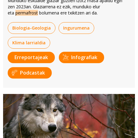
Munduko eskualde glaziar guztien izotz masa apaldu egin
zen 2023an. Glaziarrena ez ezik, munduko elur
eta
permafrost
bolumena ere txikitzen ari da.
Biologia-Geologia
Ingurumena
Klima larrialdia
Erreportajeak
Infografiak
Podcastak