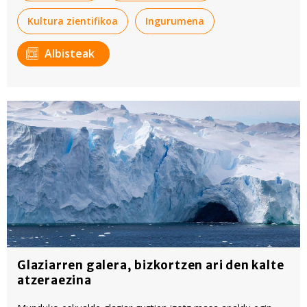
Kultura zientifikoa
Ingurumena
Albisteak
Glaziarren galera, bizkortzen ari den kalte
atzeraezina