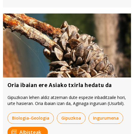
Oria ibaian ere Asiako txirla hedatu da
Gipuzkoan lehen aldiz atzeman dute espezie inbaditzaile hori,
urte hasieran. Oria ibaian izan da, Aginaga inguruan (Usurbil).
Biologia-Geologia
Gipuzkoa
Ingurumena
Albisteak