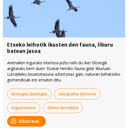
Etxeko leihotik ikusten den fauna, liburu
batean jasoa
Animalien inguruko interesa piztu nahi du Iker Elosegik
argitaratu berri duen 'Euskal Herriko fauna gida' liburuan.
Lurraldeko bioaniztasuna aztertzeaz gain, naturari behatzeko
gomendioak ere ematen ditu.
Biologia-Geologia
Geografia-Historia
Ingurumena
Klima larrialdia
Albisteak