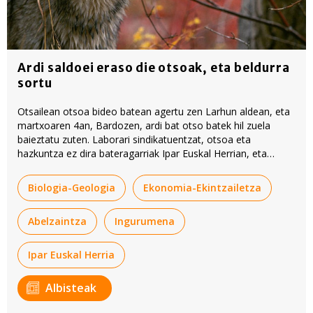
Ardi saldoei eraso die otsoak, eta beldurra
sortu
Otsailean otsoa bideo batean agertu zen Larhun aldean, eta
martxoaren 4an, Bardozen, ardi bat otso batek hil zuela
baieztatu zuten. Laborari sindikatuentzat, otsoa eta
hazkuntza ez dira bateragarriak Ipar Euskal Herrian, eta
neurriak hartu behar direla diote.
Biologia-Geologia
Ekonomia-Ekintzailetza
Abelzaintza
Ingurumena
Ipar Euskal Herria
Albisteak