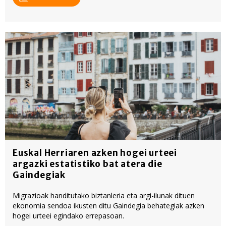
Euskal Herriaren azken hogei urteei
argazki estatistiko bat atera die
Gaindegiak
Migrazioak handitutako biztanleria eta argi-ilunak dituen
ekonomia sendoa ikusten ditu Gaindegia behategiak azken
hogei urteei egindako errepasoan.