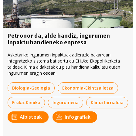
Petronor da, alde handiz, ingurumen
inpaktu handieneko enpresa
Askotariko ingurumen inpaktuak adierazle bakarrean
integratzeko sistema bat sortu du EHUko Ekopol ikerketa
taldeak. Klima aldaketak du pisu handiena kalkulatu duten
ingurumen eragin osoan.
Biologia-Geologia
Ekonomia-Ekintzailetza
Fisika-Kimika
Ingurumena
Klima larrialdia
Albisteak
Infografiak