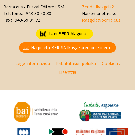
Berria.eus
- Euskal Editorea SM
Zer da Ikasgela?
Telefonoa:
943-30 40 30
Harremanetarako:
Faxa:
943-59 01 72
ikasgela@berria.eus
Izan BERRIAlaguna
Harpidetu BERRIA Ikasgelaren buletinera
Lege Informazioa
Pribatutasun politika
Cookieak
Lizentzia