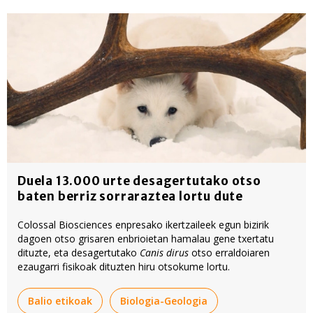
Duela 13.000 urte desagertutako otso
baten berriz sorraraztea lortu dute
Colossal Biosciences enpresako ikertzaileek egun bizirik
dagoen otso grisaren enbrioietan hamalau gene txertatu
dituzte, eta desagertutako
Canis dirus
otso erraldoiaren
ezaugarri fisikoak dituzten hiru otsokume lortu.
Balio etikoak
Biologia-Geologia