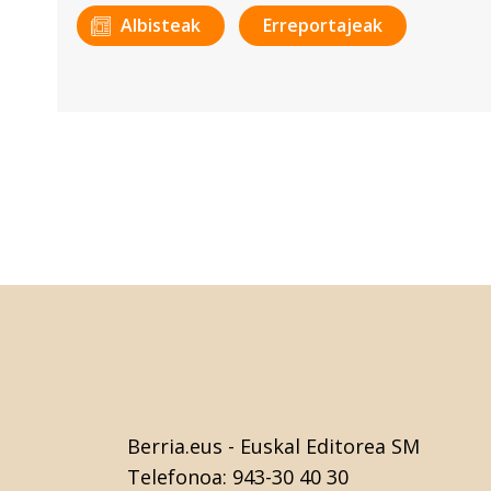
Albisteak
Erreportajeak
Berria.eus
- Euskal Editorea SM
Telefonoa:
943-30 40 30