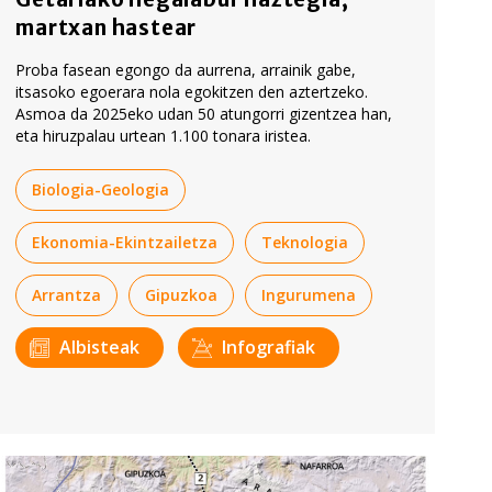
martxan hastear
Proba fasean egongo da aurrena, arrainik gabe,
itsasoko egoerara nola egokitzen den aztertzeko.
Asmoa da 2025eko udan 50 atungorri gizentzea han,
eta hiruzpalau urtean 1.100 tonara iristea.
Biologia-Geologia
Ekonomia-Ekintzailetza
Teknologia
Arrantza
Gipuzkoa
Ingurumena
Albisteak
Infografiak