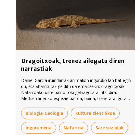
Dragoitxoak, trenez ailegatu diren
narrastiak
Daniel Garcia iruindarrak animalion inguruko lan bat egin
du, eta «harrituta» gelditu da emaitzekin: dragoitxoak
Nafarroako uste baino toki gehiagotara iritsi dira.
Mediterraneoko espezie bat da, baina, trenetara igota,
bertze hainbat eremu hartu ditu.
Biologia-Geologia
Kultura zientifikoa
Ingurumena
Nafarroa
Sare sozialak