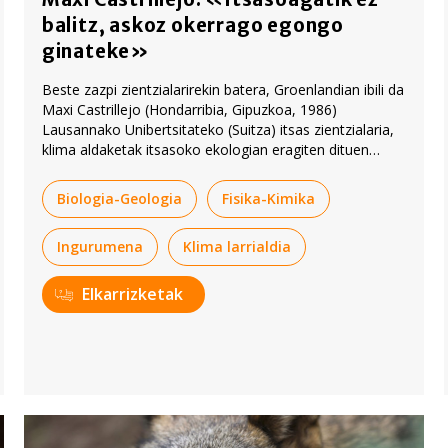
balitz, askoz okerrago egongo
ginateke»
Beste zazpi zientzialarirekin batera, Groenlandian ibili da
Maxi Castrillejo (Hondarribia, Gipuzkoa, 1986)
Lausannako Unibertsitateko (Suitza) itsas zientzialaria,
klima aldaketak itsasoko ekologian eragiten dituen
aldaketak aztertzeko laginak hartzen.
Biologia-Geologia
Fisika-Kimika
Ingurumena
Klima larrialdia
Elkarrizketak