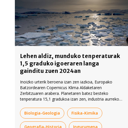
Lehen aldiz, munduko tenperaturak
1,5 graduko igoeraren langa
gainditu zuen 2024an
Inoizko urterik beroena izan zen iazkoa, Europako
Batzordearen Copernicus Klima Aldaketaren
Zerbitzuaren arabera. Planetaren batez besteko
tenperatura 15,1 gradukoa izan zen, industria aurreko
aldian baino 1,6 gradu gehiagokoa.
Biologia-Geologia
Fisika-Kimika
Geografia-Historia
Ingurumena