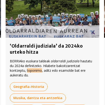
‘Oldarraldi judiziala’ da 2024ko
urteko hitza
BERRIAko euskara taldeak
oldarraldi judiziala
hautatu
du 2024a definitzeko. Hilabete bakoitzarentzat
kontzeptu,
toponimo
, aditz edo esamolde bat ere
aukeratu du.
Geografia-Historia
Musika, dantza eta antzerkia