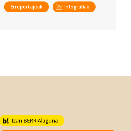
Erreportajeak
Infografiak
Izan BERRIAlaguna