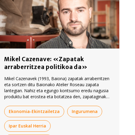
Mikel Cazenave: «Zapatak
arraberritzea politikoa da»
Mikel Cazenavek (1993, Baiona) zapatak arraberritzen
eta sortzen ditu Baionako Atelier Roseau zapata
lantegian. Nahiz eta egungo kontsumo eredu nagusia
produktu bat erostea eta botatzea den, zapataginak
etenaldia inposatzen dio erauntsi horri, arraberritzean
baita gakoa.
Ekonomia-Ekintzailetza
Ingurumena
Ipar Euskal Herria