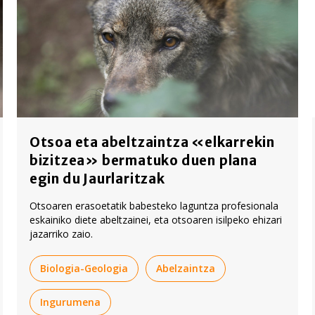
Otsoa eta abeltzaintza «elkarrekin
bizitzea» bermatuko duen plana
egin du Jaurlaritzak
Otsoaren erasoetatik babesteko laguntza profesionala
eskainiko diete abeltzainei, eta otsoaren isilpeko ehizari
jazarriko zaio.
Biologia-Geologia
Abelzaintza
Ingurumena