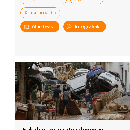
Klima larrialdia
Albisteak
Infografiak
Urak dena eramaten duenean