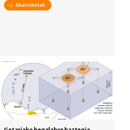
Elkarrizketak
Getariako hegalabur haztegia,