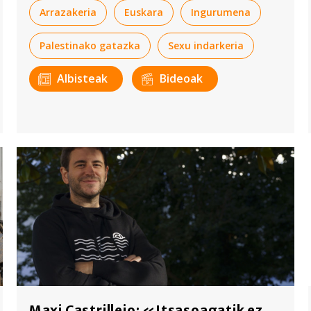
Arrazakeria
Euskara
Ingurumena
Palestinako gatazka
Sexu indarkeria
Albisteak
Bideoak
Maxi Castrillejo: «Itsasoagatik ez