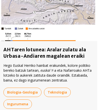
AHTaren lotunea: Aralar zulatu ala
Urbasa-Andiaren magalean eraiki
Hego Euskal Herriko hainbat erakundek, kolore politiko
bereko batzuk tartean,
euskal Y
-a eta Nafarroako AHTa
lotzeko bi aukerek zatituta daude oraindik. Eztabaida,
baina, ez dago ingurumenean zentratua.
Biologia-Geologia
Teknologia
Ingurumena