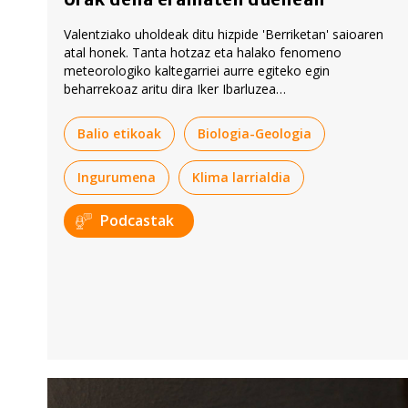
Valentziako uholdeak ditu hizpide 'Berriketan' saioaren
atal honek. Tanta hotzaz eta halako fenomeno
meteorologiko kaltegarriei aurre egiteko egin
beharrekoaz aritu dira Iker Ibarluzea
meteorologoarekin, eta herri kaltetuetako egoera
azaldu du Asier Agirre suhiltzaileak, han lanean aritu
Balio etikoak
Biologia-Geologia
baita zenbait egunez.
Ingurumena
Klima larrialdia
Podcastak