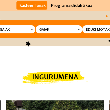
Ikasleen lanak
Programa didaktikoa
SGAIAK
GAIAK
EDUKI MOTAK
INGURUMENA