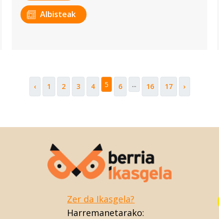
Albisteak
5
...
‹
1
2
3
4
6
16
17
›
Zer da Ikasgela?
Harremanetarako: