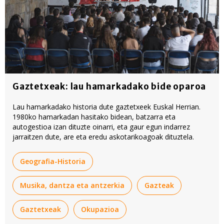
Gaztetxeak: lau hamarkadako bide oparoa
Lau hamarkadako historia dute gaztetxeek Euskal Herrian.
1980ko hamarkadan hasitako bidean, batzarra eta
autogestioa izan dituzte oinarri, eta gaur egun indarrez
jarraitzen dute, are eta eredu askotarikoagoak dituztela.
Geografia-Historia
Musika, dantza eta antzerkia
Gazteak
Gaztetxeak
Okupazioa