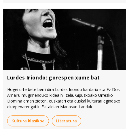
Lurdes Iriondo: gorespen xume bat
Hogei urte bete berri dira Lurdes Iriondo kantaria eta Ez Dok
Amairu mugimenduko kidea hil zela. Gipuzkoako Urrezko
Domina eman zioten, euskarari eta euskal kulturari egindako
ekarpenarengatik. Ekitaldian Mariasun Landak
goraipamenezko testu bat irakurri zuen, hemen
argitaratutako hauxe, hain zuzen ere.
Kultura klasikoa
Literatura