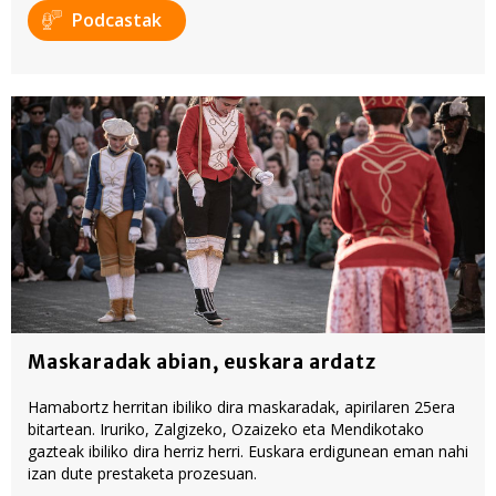
Podcastak
Maskaradak abian, euskara ardatz
Hamabortz herritan ibiliko dira maskaradak, apirilaren 25era
bitartean. Iruriko, Zalgizeko, Ozaizeko eta Mendikotako
gazteak ibiliko dira herriz herri. Euskara erdigunean eman nahi
izan dute prestaketa prozesuan.