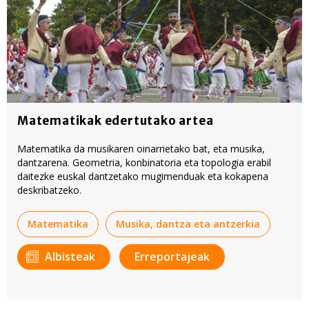
Matematikak edertutako artea
Matematika da musikaren oinarrietako bat, eta musika,
dantzarena. Geometria, konbinatoria eta topologia erabil
daitezke euskal dantzetako mugimenduak eta kokapena
deskribatzeko.
Matematika
Musika, dantza eta antzerkia
Albisteak
Erreportajeak