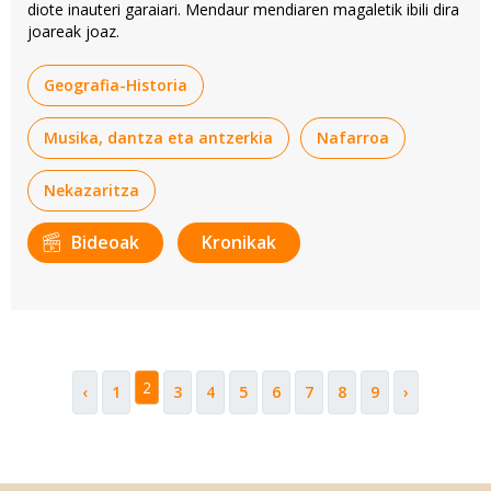
diote inauteri garaiari. Mendaur mendiaren magaletik ibili dira
joareak joaz.
Geografia-Historia
Musika, dantza eta antzerkia
Nafarroa
Nekazaritza
Bideoak
Kronikak
2
‹
1
3
4
5
6
7
8
9
›