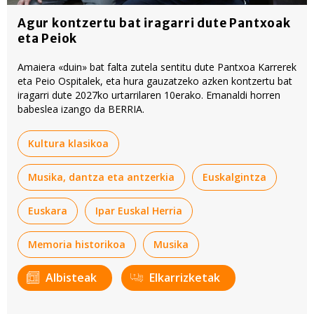
Agur kontzertu bat iragarri dute Pantxoak
eta Peiok
Amaiera «duin» bat falta zutela sentitu dute Pantxoa Karrerek
eta Peio Ospitalek, eta hura gauzatzeko azken kontzertu bat
iragarri dute 2027ko urtarrilaren 10erako. Emanaldi horren
babeslea izango da BERRIA.
Kultura klasikoa
Musika, dantza eta antzerkia
Euskalgintza
Euskara
Ipar Euskal Herria
Memoria historikoa
Musika
Albisteak
Elkarrizketak