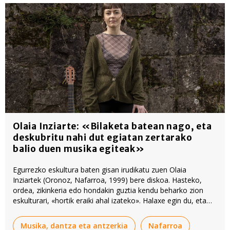
Olaia Inziarte: «Bilaketa batean nago, eta
deskubritu nahi dut egiatan zertarako
balio duen musika egiteak»
Egurrezko eskultura baten gisan irudikatu zuen Olaia
Inziartek (Oronoz, Nafarroa, 1999) bere diskoa. Hasteko,
ordea, zikinkeria edo hondakin guztia kendu beharko zion
eskulturari, «hortik eraiki ahal izateko». Halaxe egin du, eta
horregatik deitu dio lan berriari 'Zerrautsa'.
Musika, dantza eta antzerkia
Nafarroa