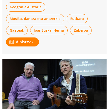
Geografia-Historia
Musika, dantza eta antzerkia
Euskara
Gazteak
Ipar Euskal Herria
Zuberoa
Albisteak