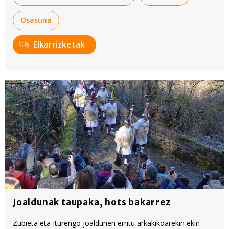
Osasuna
Elkarrizketak
Joaldunak taupaka, hots bakarrez
Zubieta eta Iturengo joaldunen erritu arkakikoarekin ekin