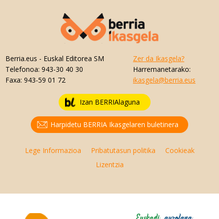
Berria.eus
- Euskal Editorea SM
Zer da Ikasgela?
Telefonoa:
943-30 40 30
Harremanetarako:
Faxa:
943-59 01 72
ikasgela@berria.eus
Izan BERRIAlaguna
Harpidetu BERRIA Ikasgelaren buletinera
Lege Informazioa
Pribatutasun politika
Cookieak
Lizentzia