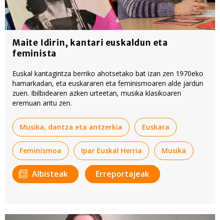
Maite Idirin, kantari euskaldun eta
feminista
Euskal kantagintza berriko ahotsetako bat izan zen 1970eko
hamarkadan, eta euskararen eta feminismoaren alde jardun
zuen. Ibilbidearen azken urteetan, musika klasikoaren
eremuan aritu zen.
Musika, dantza eta antzerkia
Euskara
Feminismoa
Ipar Euskal Herria
Musika
Albisteak
Erreportajeak