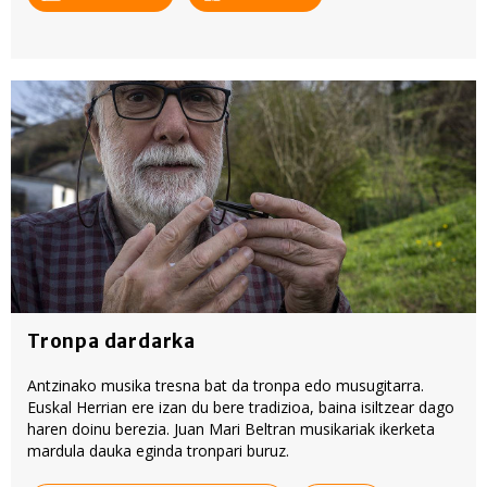
Tronpa dardarka
Antzinako musika tresna bat da tronpa edo musugitarra.
Euskal Herrian ere izan du bere tradizioa, baina isiltzear dago
haren doinu berezia. Juan Mari Beltran musikariak ikerketa
mardula dauka eginda tronpari buruz.