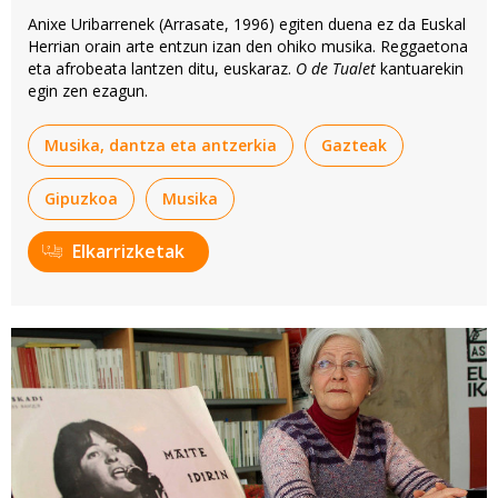
Anixe Uribarrenek (Arrasate, 1996) egiten duena ez da Euskal
Herrian orain arte entzun izan den ohiko musika. Reggaetona
eta afrobeata lantzen ditu, euskaraz.
O de Tualet
kantuarekin
egin zen ezagun.
Musika, dantza eta antzerkia
Gazteak
Gipuzkoa
Musika
Elkarrizketak