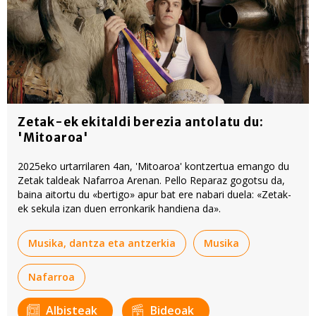
Zetak-ek ekitaldi berezia antolatu du:
'Mitoaroa'
2025eko urtarrilaren 4an, 'Mitoaroa' kontzertua emango du
Zetak taldeak Nafarroa Arenan. Pello Reparaz gogotsu da,
baina aitortu du «bertigo» apur bat ere nabari duela: «Zetak-
ek sekula izan duen erronkarik handiena da».
Musika, dantza eta antzerkia
Musika
Nafarroa
Albisteak
Bideoak