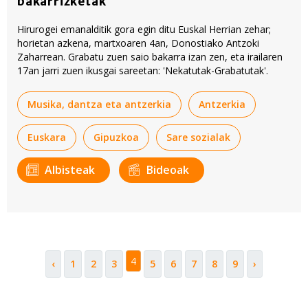
bakarrizketak
Hirurogei emanalditik gora egin ditu Euskal Herrian zehar;
horietan azkena, martxoaren 4an, Donostiako Antzoki
Zaharrean. Grabatu zuen saio bakarra izan zen, eta irailaren
17an jarri zuen ikusgai sareetan: 'Nekatutak-Grabatutak'.
Musika, dantza eta antzerkia
Antzerkia
Euskara
Gipuzkoa
Sare sozialak
Albisteak
Bideoak
4
‹
1
2
3
5
6
7
8
9
›