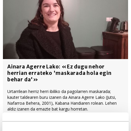
Ainara Agerre Lako: «Ez dugu nehor
herrian errateko 'maskarada hola egin
behar da'»
Urtarrilean herriz herri ibiliko da pagolarren maskarada;
kauter taldearen buru izanen da Ainara Agerre Lako (Jutsi,
Nafarroa Behera, 2001), Kabana Handiaren rolean. Lehen
aldiz izanen da emazte bat kargu horretan.
Musika, dantza eta antzerkia
Gazteak