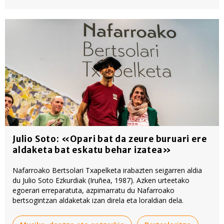
Julio Soto: «Opari bat da zeure buruari ere
aldaketa bat eskatu behar izatea»
Nafarroako Bertsolari Txapelketa irabazten seigarren aldia
du Julio Soto Ezkurdiak (Iruñea, 1987). Azken urteetako
egoerari erreparatuta, azpimarratu du Nafarroako
bertsogintzan aldaketak izan direla eta loraldian dela.