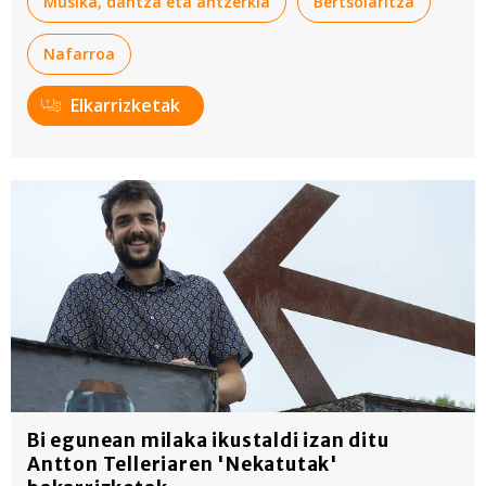
Musika, dantza eta antzerkia
Bertsolaritza
Nafarroa
Elkarrizketak
Bi egunean milaka ikustaldi izan ditu
Antton Telleriaren 'Nekatutak'