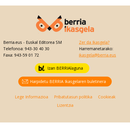
Berria.eus
- Euskal Editorea SM
Zer da Ikasgela?
Telefonoa:
943-30 40 30
Harremanetarako:
Faxa:
943-59 01 72
ikasgela@berria.eus
Izan BERRIAlaguna
Harpidetu BERRIA Ikasgelaren buletinera
Lege Informazioa
Pribatutasun politika
Cookieak
Lizentzia