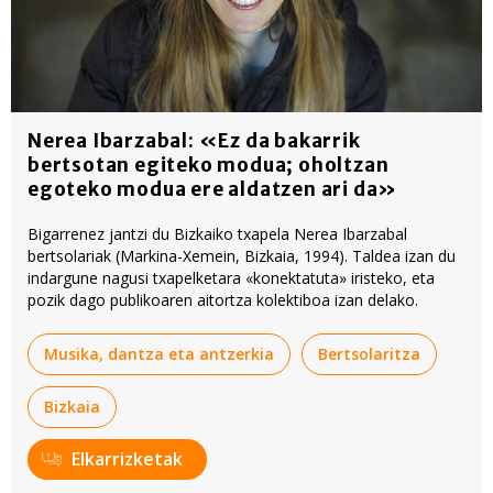
Nerea Ibarzabal: «Ez da bakarrik
bertsotan egiteko modua; oholtzan
egoteko modua ere aldatzen ari da»
Bigarrenez jantzi du Bizkaiko txapela Nerea Ibarzabal
bertsolariak (Markina-Xemein, Bizkaia, 1994). Taldea izan du
indargune nagusi txapelketara «konektatuta» iristeko, eta
pozik dago publikoaren aitortza kolektiboa izan delako.
Musika, dantza eta antzerkia
Bertsolaritza
Bizkaia
Elkarrizketak