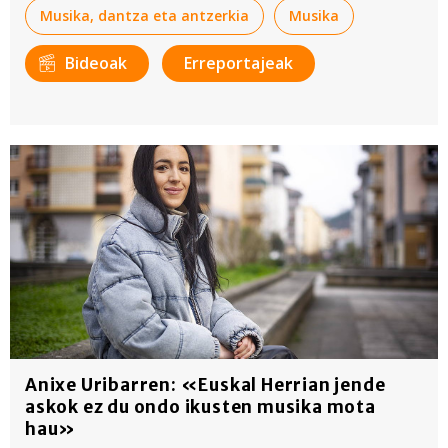
Musika, dantza eta antzerkia
Musika
Bideoak
Erreportajeak
Anixe Uribarren: «Euskal Herrian jende
askok ez du ondo ikusten musika mota
hau»