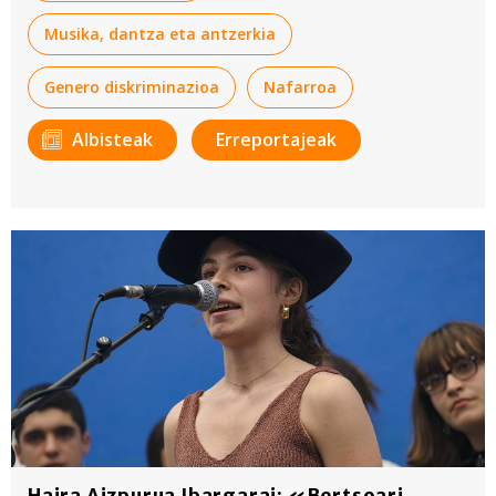
Musika, dantza eta antzerkia
Genero diskriminazioa
Nafarroa
Albisteak
Erreportajeak
Haira Aizpurua Ibargarai: «Bertsoari