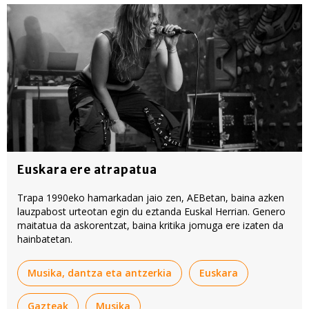
Euskara ere atrapatua
Trapa 1990eko hamarkadan jaio zen, AEBetan, baina azken
lauzpabost urteotan egin du eztanda Euskal Herrian. Genero
maitatua da askorentzat, baina kritika jomuga ere izaten da
hainbatetan.
Musika, dantza eta antzerkia
Euskara
Gazteak
Musika