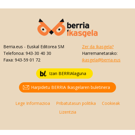
Berria.eus
- Euskal Editorea SM
Zer da Ikasgela?
Telefonoa:
943-30 40 30
Harremanetarako:
Faxa:
943-59 01 72
ikasgela@berria.eus
Izan BERRIAlaguna
Harpidetu BERRIA Ikasgelaren buletinera
Lege Informazioa
Pribatutasun politika
Cookieak
Lizentzia