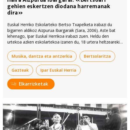
gehien eskertzen diodana harremanak
dira»
Euskal Herriko Eskolarteko Bertso Txapelketa irabazi du
bigarren aldikoz Aizpurua Ibargaraik (Sara, 2006). Aste bat
lehenago, Ipar Euskal Herrikoa irabazi zuen. Heldu den
urtekoa azken eskolartekoa izanen du, 18 urtera heltzearekin.
Baionako Bernat Etxepare lizeoan da ikasle, eta eskubaloian
ari da Hendaian.
Musika, dantza eta antzerkia
Bertsolaritza
Gazteak
Ipar Euskal Herria
Elkarrizketak