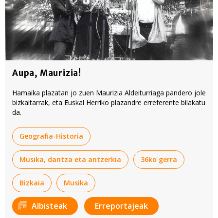
Aupa, Maurizia!
Hamaika plazatan jo zuen Maurizia Aldeiturriaga pandero jole
bizkaitarrak, eta Euskal Herriko plazandre erreferente bilakatu
da.
Geografia-Historia
Musika, dantza eta antzerkia
36ko gerra
Bizkaia
Musika
Albisteak
Erreportajeak