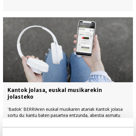
Kantok jolasa, euskal musikarekin
jolasteko
'Badok
'
BERRIAren euskal musikaren
atariak Kantok jolasa
sortu du: kantu baten pasartea entzunda, abestia asmatu
behar da. Egunero kantu ezberdin bat jarriko dute, 'Badok'-en
datu basean entzungai dauden 32.000 abestietako bat.