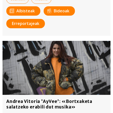
Albisteak
Bideoak
Erreportajeak
Andrea Vitoria 'AyVee': «Bortxaketa
salatzeko erabili dut musika»