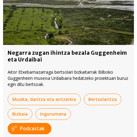
Negarra zugan ihintza bezala Guggenheim
eta Urdaibai
Aitor Etxebarriazarraga bertsolari bizkaitarrak Bilboko
Guggenheim museoa Urdaibaira hedatzeko proiektuari buruz
egin ditu bertsoak.
Musika, dantza eta antzerkia
Bertsolaritza
Bizkaia
Ingurumena
Podcastak