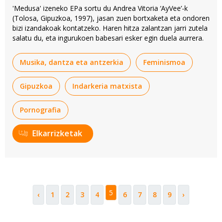
'Medusa' izeneko EPa sortu du Andrea Vitoria ‘AyVee’-k
(Tolosa, Gipuzkoa, 1997), jasan zuen bortxaketa eta ondoren
bizi izandakoak kontatzeko. Haren hitza zalantzan jarri zutela
salatu du, eta ingurukoen babesari esker egin duela aurrera.
Musika, dantza eta antzerkia
Feminismoa
Gipuzkoa
Indarkeria matxista
Pornografia
Elkarrizketak
5
‹
1
2
3
4
6
7
8
9
›