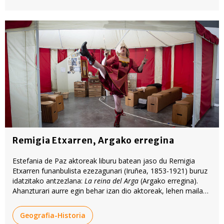
Remigia Etxarren, Argako erregina
Estefania de Paz aktoreak liburu batean jaso du Remigia
Etxarren funanbulista ezezagunari (Iruñea, 1853-1921) buruz
idatzitako antzezlana:
La reina del Arga
(Argako erregina).
Ahanzturari aurre egin behar izan dio aktoreak, lehen mailako
artista haren bidea ezezaguna baita gehienentzat.
Geografia-Historia