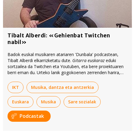
Tibalt Alberdi: «Gehienbat Twitchen
nabil»
Badok euskal musikaren atariaren 'Dunbala' podcastean,
Tibalt Alberdi elkarrizketatu dute.
Gitarra euskaraz
eduki
sortzailea da Twitchen eta Youtuben, eta bere proiektuaren
berri eman du. Urteko lanik gogokoenen zerrenden harira,
iazko zenbait kanta ere izan dituzte hizpide podcastean.
IKT
Musika, dantza eta antzerkia
Euskara
Musika
Sare sozialak
Podcastak