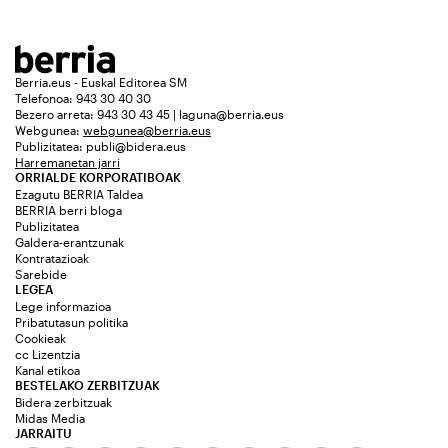
Berria.eus - Euskal Editorea SM
Telefonoa: 943 30 40 30
Bezero arreta: 943 30 43 45 | laguna@berria.eus
Webgunea:
webgunea@berria.eus
Publizitatea:
publi@bidera.eus
Harremanetan jarri
ORRIALDE KORPORATIBOAK
Ezagutu BERRIA Taldea
BERRIA berri bloga
Publizitatea
Galdera-erantzunak
Kontratazioak
Sarebide
LEGEA
Lege informazioa
Pribatutasun politika
Cookieak
cc Lizentzia
Kanal etikoa
BESTELAKO ZERBITZUAK
Bidera zerbitzuak
Midas Media
JARRAITU