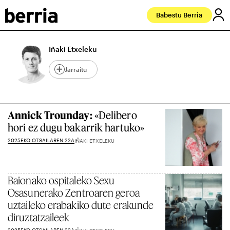
Babestu Berria
Iñaki Etxeleku
Jarraitu
Annick Trounday:
«Delibero
hori ez dugu bakarrik hartuko»
2025EKO OTSAILAREN 22A
IÑAKI ETXELEKU
Baionako ospitaleko Sexu
Osasunerako Zentroaren geroa
uztaileko erabakiko dute erakunde
diruztatzaileek