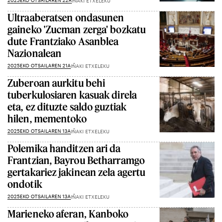
2025EKO OTSAILAREN 22A
IÑAKI ETXELEKU
Ultraaberatsen ondasunen
gaineko 'Zucman zerga' bozkatu
dute Frantziako Asanblea
Nazionalean
2025EKO OTSAILAREN 21A
IÑAKI ETXELEKU
Zuberoan aurkitu behi
tuberkulosiaren kasuak direla
eta, ez dituzte saldo guztiak
hilen, mementoko
2025EKO OTSAILAREN 13A
IÑAKI ETXELEKU
Polemika handitzen ari da
Frantzian, Bayrou Betharramgo
gertakariez jakinean zela agertu
ondotik
2025EKO OTSAILAREN 13A
IÑAKI ETXELEKU
Marieneko aferan, Kanboko