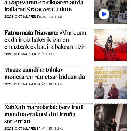
auzapezaren erorikoaren auzia
irailaren 9ra atzeratu dute
2025EKO OTSAILAREN 11
IÑAKI ETXELEKU
Fatoumata Diawara:
«Munduan
ez da inoiz bakerik izanen
emazteak ez badira bakean bizi»
2025EKO OTSAILAREN 9A
IÑAKI ETXELEKU
Mugaz gaindiko tokiko
monetaren «ametsa» bidean da
2025EKO OTSAILAREN 8A
IÑAKI ETXELEKU
XabXab margolariak bere irudi
mundua erakutsi du Urruña
sorterrian
2025EKO OTSAILAREN 8A
IÑAKI ETXELEKU