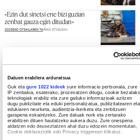
«Ezin dut sinetsi ene bizi guzian
zenbat gauza egin ditudan»
2025EKO OTSAILAREN 7A
IÑAKI ETXELEKU
Gehiago ikusi
Datuen erabilera arduratsua
Guk eta
gure 1022 kideek
sure informacio pertsonala, zure
IP zenbakia, esaterako, prozesatzen ditugu, cookie bezalak
teknologiak erabiliz eta zure gailuko informazioak azitzen
dugu publizitate eta eduki pertsonalizatua, publizitatearen eta
edukiaren neurketa, audientzia-ikerketa eta zerbitzuen
garapena eskaintzeko. Zure datuak nork eta zertarako
erabiltzen dituen hautatzeko aukera duzu. Zure onespena
aldatzen edo deuseztatzen ahal duzu edozein momentutan,
Cookie deklaraziotik edo Privacy triggerean klikatuz.