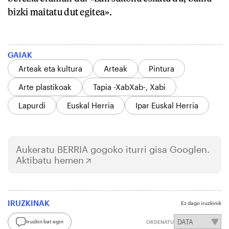
bizki maitatu dut egitea».
GAIAK
Arteak eta kultura
Arteak
Pintura
Arte plastikoak
Tapia -XabXab-, Xabi
Lapurdi
Euskal Herria
Ipar Euskal Herria
Aukeratu
BERRIA
gogoko iturri gisa Googlen.
Aktibatu hemen
IRUZKINAK
Ez dago iruzkinik
Iruzkin bat egin
ORDENATU