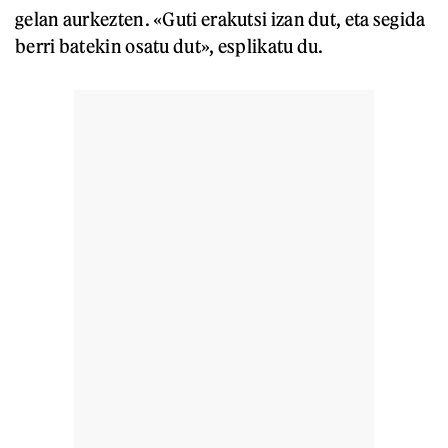
gelan aurkezten. «Guti erakutsi izan dut, eta segida
berri batekin osatu dut», esplikatu du.