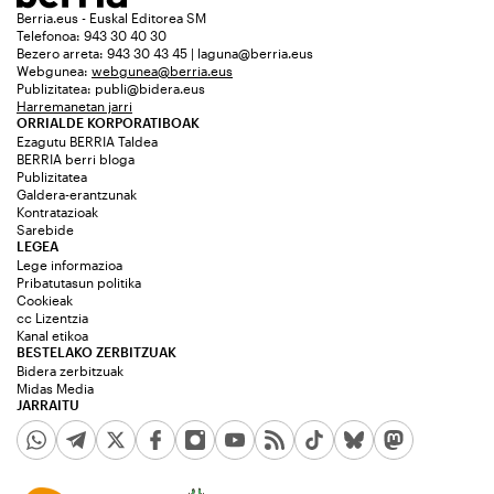
Berria.eus - Euskal Editorea SM
Telefonoa: 943 30 40 30
Bezero arreta: 943 30 43 45 | laguna@berria.eus
Webgunea:
webgunea@berria.eus
Publizitatea:
publi@bidera.eus
Harremanetan jarri
ORRIALDE KORPORATIBOAK
Ezagutu BERRIA Taldea
BERRIA berri bloga
Publizitatea
Galdera-erantzunak
Kontratazioak
Sarebide
LEGEA
Lege informazioa
Pribatutasun politika
Cookieak
cc Lizentzia
Kanal etikoa
BESTELAKO ZERBITZUAK
Bidera zerbitzuak
Midas Media
JARRAITU