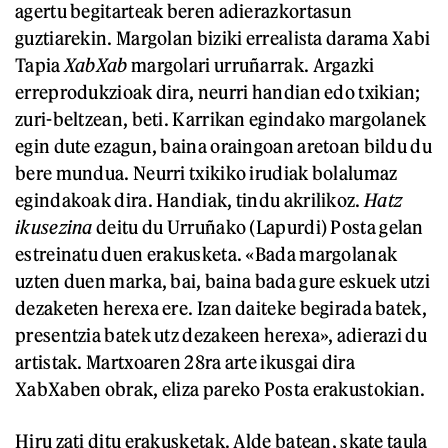
agertu begitarteak beren adierazkortasun
guztiarekin. Margolan biziki errealista darama Xabi
Tapia
XabXab
margolari urruñarrak. Argazki
erreprodukzioak dira, neurri handian edo txikian;
zuri-beltzean, beti. Karrikan egindako margolanek
egin dute ezagun, baina oraingoan aretoan bildu du
bere mundua. Neurri txikiko irudiak bolalumaz
egindakoak dira. Handiak, tindu akrilikoz.
Hatz
ikusezina
deitu du Urruñako (Lapurdi) Posta gelan
estreinatu duen erakusketa. «Bada margolanak
uzten duen marka, bai, baina bada gure eskuek utzi
dezaketen herexa ere. Izan daiteke begirada batek,
presentzia batek utz dezakeen herexa», adierazi du
artistak. Martxoaren 28ra arte ikusgai dira
XabXaben obrak, eliza pareko Posta erakustokian.
Hiru zati ditu erakusketak. Alde batean, skate taula