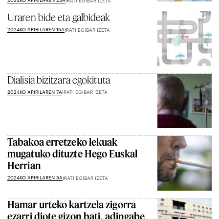
2024KO APIRILAREN 25A
IRATI EGIBAR IZETA
Uraren bide eta galbideak
2024KO APIRILAREN 16A
IRATI EGIBAR IZETA
Dialisia bizitzara egokituta
2024KO APIRILAREN 7A
IRATI EGIBAR IZETA
Tabakoa erretzeko lekuak
mugatuko dituzte Hego Euskal
Herrian
2024KO APIRILAREN 5A
IRATI EGIBAR IZETA
Hamar urteko kartzela zigorra
ezarri diote gizon bati, adingabe