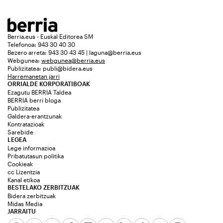
Berria.eus - Euskal Editorea SM
Telefonoa: 943 30 40 30
Bezero arreta: 943 30 43 45 | laguna@berria.eus
Webgunea:
webgunea@berria.eus
Publizitatea:
publi@bidera.eus
Harremanetan jarri
ORRIALDE KORPORATIBOAK
Ezagutu BERRIA Taldea
BERRIA berri bloga
Publizitatea
Galdera-erantzunak
Kontratazioak
Sarebide
LEGEA
Lege informazioa
Pribatutasun politika
Cookieak
cc Lizentzia
Kanal etikoa
BESTELAKO ZERBITZUAK
Bidera zerbitzuak
Midas Media
JARRAITU