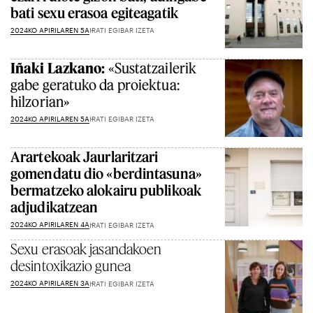
bati sexu erasoa egiteagatik
2024KO APIRILAREN 5A
IRATI EGIBAR IZETA
Iñaki Lazkano:
«Sustatzailerik
gabe geratuko da proiektua:
hilzorian»
2024KO APIRILAREN 5A
IRATI EGIBAR IZETA
Arartekoak Jaurlaritzari
gomendatu dio «berdintasuna»
bermatzeko alokairu publikoak
adjudikatzean
2024KO APIRILAREN 4A
IRATI EGIBAR IZETA
Sexu erasoak jasandakoen
desintoxikazio gunea
2024KO APIRILAREN 3A
IRATI EGIBAR IZETA