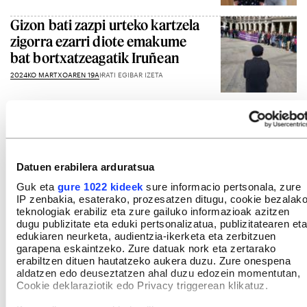
Gizon bati zazpi urteko kartzela
zigorra ezarri diote emakume
bat bortxatzeagatik Iruñean
2024KO MARTXOAREN 19A
IRATI EGIBAR IZETA
Gehiago ikusi
Datuen erabilera arduratsua
Guk eta
gure 1022 kideek
sure informacio pertsonala, zure
IP zenbakia, esaterako, prozesatzen ditugu, cookie bezalak
teknologiak erabiliz eta zure gailuko informazioak azitzen
dugu publizitate eta eduki pertsonalizatua, publizitatearen eta
edukiaren neurketa, audientzia-ikerketa eta zerbitzuen
garapena eskaintzeko. Zure datuak nork eta zertarako
erabiltzen dituen hautatzeko aukera duzu. Zure onespena
aldatzen edo deuseztatzen ahal duzu edozein momentutan,
Cookie deklaraziotik edo Privacy triggerean klikatuz.