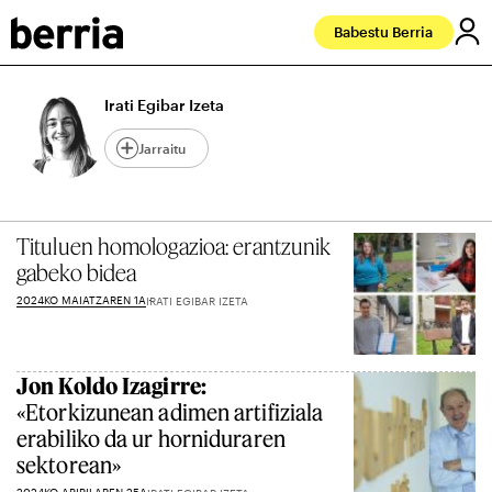
Babestu Berria
Irati Egibar Izeta
Jarraitu
Tituluen homologazioa: erantzunik
gabeko bidea
2024KO MAIATZAREN 1A
IRATI EGIBAR IZETA
Jon Koldo Izagirre:
«Etorkizunean adimen artifiziala
erabiliko da ur horniduraren
sektorean»