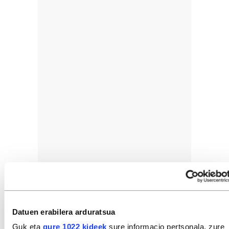
Datuen erabilera arduratsua
Guk eta
gure 1022 kideek
sure informacio pertsonala, zure