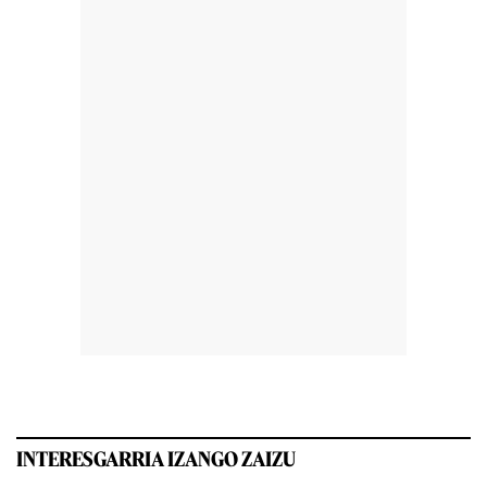
INTERESGARRIA IZANGO ZAIZU