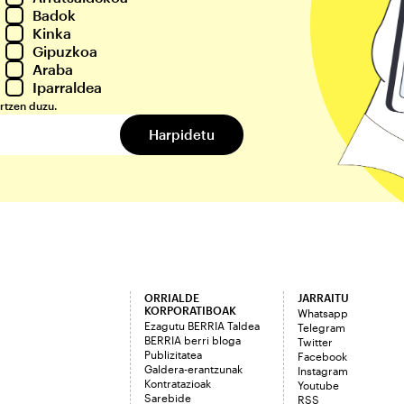
Badok
Kinka
Gipuzkoa
Araba
Iparraldea
rtzen duzu.
ORRIALDE
JARRAITU
KORPORATIBOAK
Whatsapp
Ezagutu BERRIA Taldea
Telegram
BERRIA berri bloga
Twitter
Publizitatea
Facebook
Galdera-erantzunak
Instagram
Kontratazioak
Youtube
Sarebide
RSS