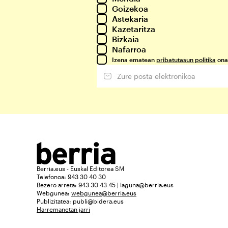
Goizekoa
Astekaria
Kazetaritza
Bizkaia
Nafarroa
Izena ematean
pribatutasun politika
ona
Berria.eus - Euskal Editorea SM
Telefonoa: 943 30 40 30
Bezero arreta: 943 30 43 45 | laguna@berria.eus
Webgunea:
webgunea@berria.eus
Publizitatea:
publi@bidera.eus
Harremanetan jarri