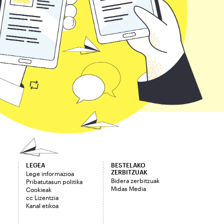
LEGEA
BESTELAKO
ZERBITZUAK
Lege informazioa
Bidera zerbitzuak
Pribatutasun politika
Midas Media
Cookieak
cc Lizentzia
Kanal etikoa