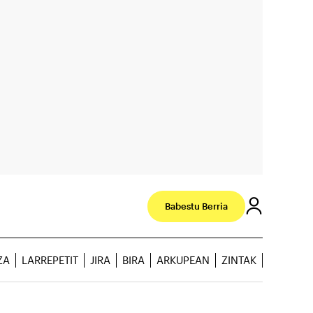
Babestu Berria
ZA
LARREPETIT
JIRA
BIRA
ARKUPEAN
ZINTAK