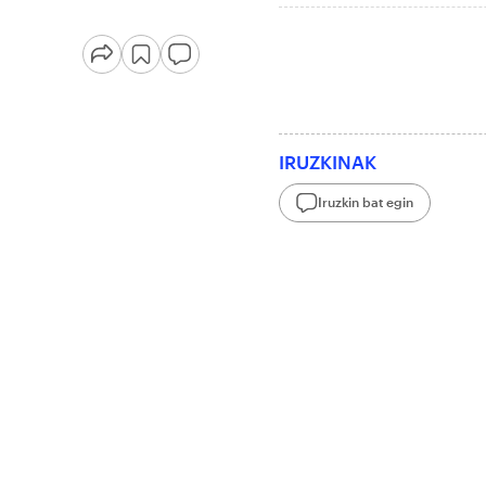
IRUZKINAK
Iruzkin bat egin