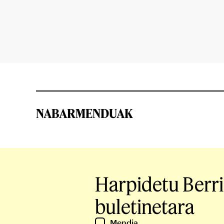
NABARMENDUAK
Harpidetu Berr
buletinetara
Mendia