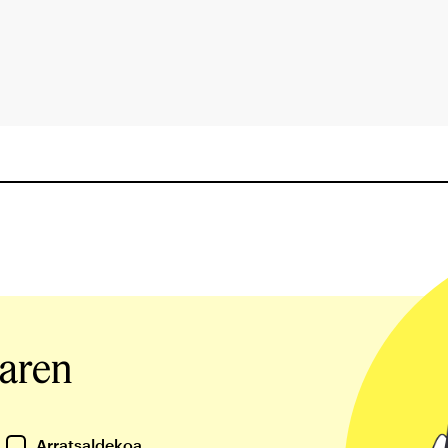
iaren
Arratsaldekoa