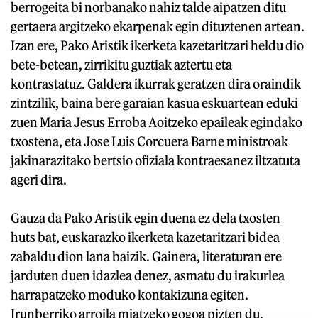
berrogeita bi norbanako nahiz talde aipatzen ditu
gertaera argitzeko ekarpenak egin dituztenen artean.
Izan ere, Pako Aristik ikerketa kazetaritzari heldu dio
bete-betean, zirrikitu guztiak aztertu eta
kontrastatuz. Galdera ikurrak geratzen dira oraindik
zintzilik, baina bere garaian kasua eskuartean eduki
zuen Maria Jesus Erroba Aoitzeko epaileak egindako
txostena, eta Jose Luis Corcuera Barne ministroak
jakinarazitako bertsio ofiziala kontraesanez iltzatuta
ageri dira.
Gauza da Pako Aristik egin duena ez dela txosten
huts bat, euskarazko ikerketa kazetaritzari bidea
zabaldu dion lana baizik. Gainera, literaturan ere
jarduten duen idazlea denez, asmatu du irakurlea
harrapatzeko moduko kontakizuna egiten.
Irunberriko arroila miatzeko gogoa pizten du.