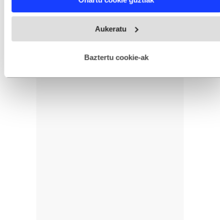
and set your preferences in the
details section
.
Webgune honek cookie propioak eta hirugarrenen cookie-
Aukeratu
fitxategiak erabiltzen ditu. Zure esperientzia eta zerbitzuak
hobetzeko asmoz, cookie teknologiaz baliatzen gara. Ohar
hau onartuz gero, teknologia hori erabiltzeko baimen
esplizitua ematen diguzu.
Gehiago irakurri
Baztertu cookie-ak