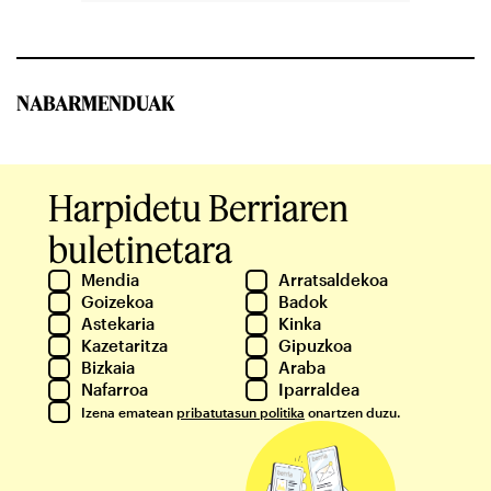
NABARMENDUAK
Harpidetu Berriaren
buletinetara
Mendia
Arratsaldekoa
Goizekoa
Badok
Astekaria
Kinka
Kazetaritza
Gipuzkoa
Bizkaia
Araba
Nafarroa
Iparraldea
Izena ematean
pribatutasun politika
onartzen duzu.