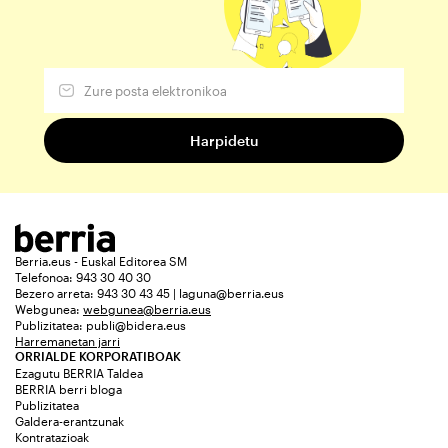
Berria.eus - Euskal Editorea SM
Telefonoa: 943 30 40 30
Bezero arreta: 943 30 43 45 | laguna@berria.eus
Webgunea:
webgunea@berria.eus
Publizitatea:
publi@bidera.eus
Harremanetan jarri
ORRIALDE KORPORATIBOAK
Ezagutu BERRIA Taldea
BERRIA berri bloga
Publizitatea
Galdera-erantzunak
Kontratazioak