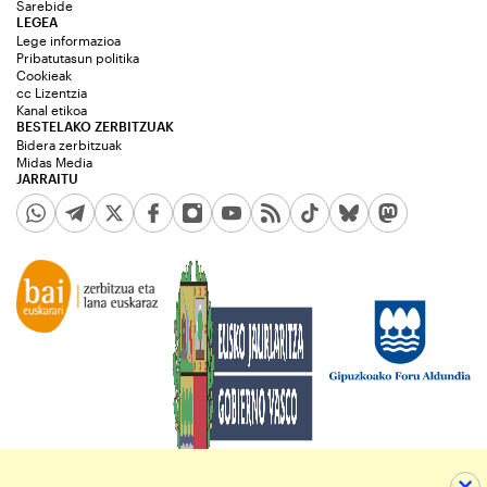
Sarebide
LEGEA
Lege informazioa
Pribatutasun politika
Cookieak
cc Lizentzia
Kanal etikoa
BESTELAKO ZERBITZUAK
Bidera zerbitzuak
Midas Media
JARRAITU