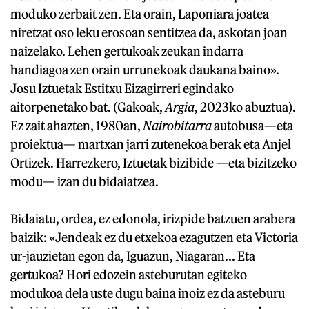
moduko zerbait zen. Eta orain, Laponiara joatea
niretzat oso leku erosoan sentitzea da, askotan joan
naizelako. Lehen gertukoak zeukan indarra
handiagoa zen orain urrunekoak daukana baino».
Josu Iztuetak Estitxu Eizagirreri egindako
aitorpenetako bat. (Gakoak,
Argia
, 2023ko abuztua).
Ez zait ahazten, 1980an,
Nairobitarra
autobusa—eta
proiektua— martxan jarri zutenekoa berak eta Anjel
Ortizek. Harrezkero, Iztuetak bizibide —eta bizitzeko
modu— izan du bidaiatzea.
Bidaiatu, ordea, ez edonola, irizpide batzuen arabera
baizik: «Jendeak ez du etxekoa ezagutzen eta Victoria
ur-jauzietan egon da, Iguazun, Niagaran... Eta
gertukoa? Hori edozein asteburutan egiteko
modukoa dela uste dugu baina inoiz ez da asteburu