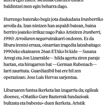
baldintzei men egin beharra dago.
Hurrengo baterako begiz jota daukadana Irunberriko
arroila da. Izan nintzen han aspaldi batean, baina
berriro joateko irrikaz nago Pako Aristiren
Irunberri,
1990: Arroilaren negarra
irakurri ondoren. Ez da
liburu irentsi erraza, oinarrian tragedia latzabaitago:
1990eko ekainaren 26an ETAko bi kide —Susana
Arregi eta Jon Lizarralde— hilda agertu ziren paraje
hartan, eta hirugarren bat —German Rubenach—
larri zaurituta. Guardiazibil bat ere hil zen
operazioan: Jose Luis Hervas sarjentua.
Liburuaren funtsa ikerketa lan izugarria da; egileak
dioenez, «Oñatiko Gure Bazterrak fundazioak
bultzatu eta babestu» duen ikerketa. Aristik