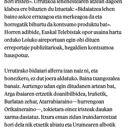
hori iristen». Urrutikoa lehenestearen atzean dagoen
klabea ere biluzten du Iztuetak: «Bidaiatzea lehen
baino askoz errazagoa eta merkeagoa da eta
horregatik bihurtu da kontsumo produktu bat».
Horren adibide, Euskal Telebistak opor usaina hartu
orduko Loiuko aireportuan egin ohi dituen
erreportaje publizitarioak, hegaldien kontsumoa
hauspotuz.
Urrutirako bidaiari alferra izan naiz ni, eta
honezkero, ez dut joera aldatuko. Baina txangozalea
banaiz. Aurtengo udan egin ditudanen artean bat,
Arga ibaiaren ertzetik doanibilbidea, Iruñetik,
Burlatan zehar, Atarrabiaraino—hurrengoan
Orikaineraino—, tokietara oinez iristeak daukan
xarma dastatuz. Itxura eman zidan iruindarrentzat
hori dela nik etxetik abiatu eta Urumearen albotik