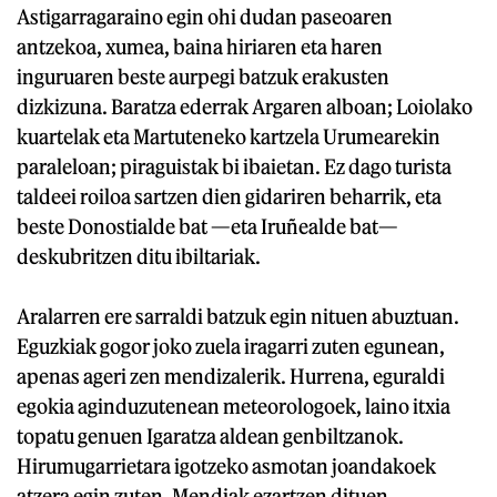
Astigarragaraino egin ohi dudan paseoaren
antzekoa, xumea, baina hiriaren eta haren
inguruaren beste aurpegi batzuk erakusten
dizkizuna. Baratza ederrak Argaren alboan; Loiolako
kuartelak eta Martuteneko kartzela Urumearekin
paraleloan; piraguistak bi ibaietan. Ez dago turista
taldeei roiloa sartzen dien gidariren beharrik, eta
beste Donostialde bat —eta Iruñealde bat—
deskubritzen ditu ibiltariak.
Aralarren ere sarraldi batzuk egin nituen abuztuan.
Eguzkiak gogor joko zuela iragarri zuten egunean,
apenas ageri zen mendizalerik. Hurrena, eguraldi
egokia aginduzutenean meteorologoek, laino itxia
topatu genuen Igaratza aldean genbiltzanok.
Hirumugarrietara igotzeko asmotan joandakoek
atzera egin zuten. Mendiak ezartzen dituen