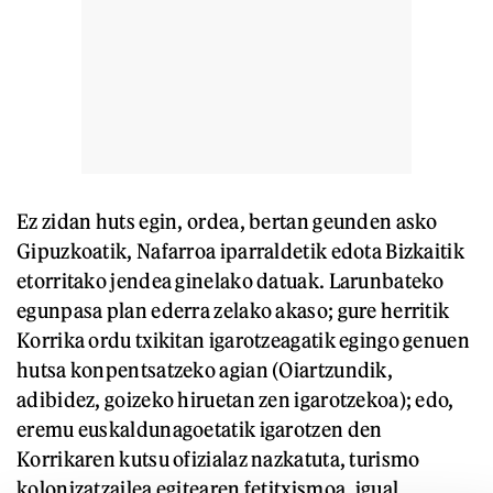
Ez zidan huts egin, ordea, bertan geunden asko
Gipuzkoatik, Nafarroa iparraldetik edota Bizkaitik
etorritako jendea ginelako datuak. Larunbateko
egunpasa plan ederra zelako akaso; gure herritik
Korrika ordu txikitan igarotzeagatik egingo genuen
hutsa konpentsatzeko agian (Oiartzundik,
adibidez, goizeko hiruetan zen igarotzekoa); edo,
eremu euskaldunagoetatik igarotzen den
Korrikaren kutsu ofizialaz nazkatuta, turismo
kolonizatzailea egitearen fetitxismoa, igual.