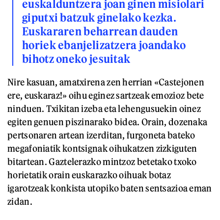
euskalduntzera joan ginen misiolari
giputxi batzuk ginelako kezka.
Euskararen beharrean dauden
horiek ebanjelizatzera joandako
bihotz oneko jesuitak
Nire kasuan, amatxirena zen herrian «Castejonen
ere, euskaraz!»
oihu eginez sartzeak emozioz bete
ninduen. Txikitan izeba eta lehengusuekin oinez
egiten genuen piszinarako bidea. Orain, dozenaka
pertsonaren artean izerditan, furgoneta bateko
megafoniatik kontsignak oihukatzen zizkiguten
bitartean. Gaztelerazko mintzoz betetako txoko
horietatik orain euskarazko oihuak botaz
igarotzeak konkista utopiko baten sentsazioa eman
zidan.