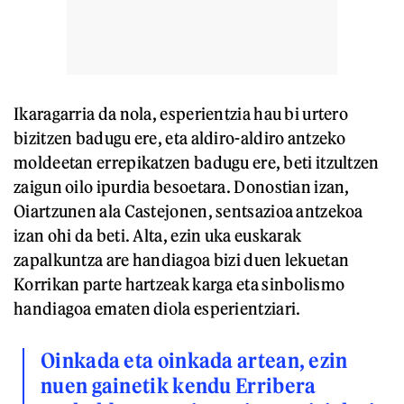
Ikaragarria da nola, esperientzia hau bi urtero
bizitzen badugu ere, eta aldiro-aldiro antzeko
moldeetan errepikatzen badugu ere, beti itzultzen
zaigun oilo ipurdia besoetara. Donostian izan,
Oiartzunen ala Castejonen, sentsazioa antzekoa
izan ohi da beti. Alta, ezin uka euskarak
zapalkuntza are handiagoa bizi duen lekuetan
Korrikan parte hartzeak karga eta sinbolismo
handiagoa ematen diola esperientziari.
Oinkada eta oinkada artean, ezin
nuen gainetik kendu Erribera