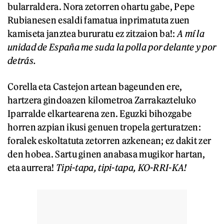
bularraldera. Nora zetorren ohartu gabe, Pepe
Rubianesen esaldi famatua inprimatuta zuen
kamiseta janztea bururatu ez zitzaion ba!:
A mí la
unidad de España me suda la polla por delante y por
detrás.
Corella eta Castejon artean bageunden ere,
hartzera gindoazen kilometroa Zarrakazteluko
Iparralde elkartearena zen. Eguzki bihozgabe
horren azpian ikusi genuen tropela gerturatzen:
foralek eskoltatuta zetorren azkenean; ez dakit zer
den hobea. Sartu ginen anabasa mugikor hartan,
eta aurrera!
Tipi-tapa, tipi-tapa, KO-RRI-KA!