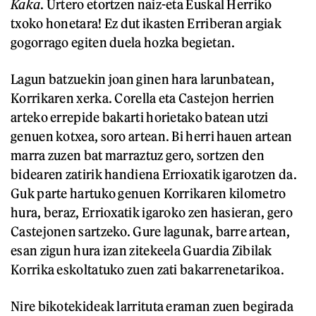
Kaka
. Urtero etortzen naiz-eta Euskal Herriko
txoko honetara! Ez dut ikasten Erriberan argiak
gogorrago egiten duela hozka begietan.
Lagun batzuekin joan ginen hara larunbatean,
Korrikaren xerka. Corella eta Castejon herrien
arteko errepide bakarti horietako batean utzi
genuen kotxea, soro artean. Bi herri hauen artean
marra zuzen bat marraztuz gero, sortzen den
bidearen zatirik handiena Errioxatik igarotzen da.
Guk parte hartuko genuen Korrikaren kilometro
hura, beraz, Errioxatik igaroko zen hasieran, gero
Castejonen sartzeko. Gure lagunak, barre artean,
esan zigun hura izan zitekeela Guardia Zibilak
Korrika eskoltatuko zuen zati bakarrenetarikoa.
Nire bikotekideak larrituta eraman zuen begirada