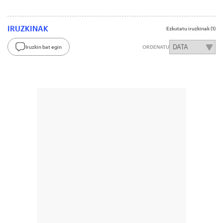
IRUZKINAK
Ezkutatu iruzkinak
(1)
Iruzkin bat egin
ORDENATU