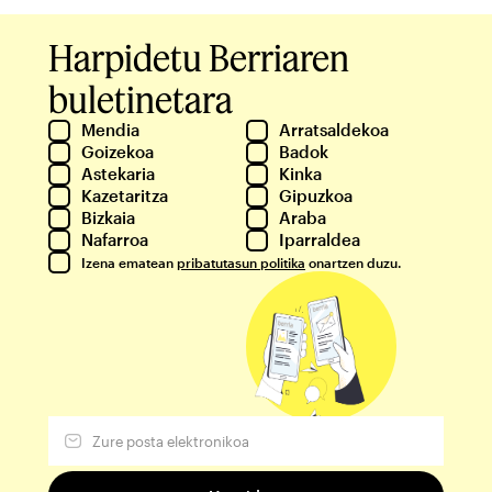
Harpidetu Berriaren
buletinetara
Mendia
Arratsaldekoa
Goizekoa
Badok
Astekaria
Kinka
Kazetaritza
Gipuzkoa
Bizkaia
Araba
Nafarroa
Iparraldea
Izena ematean
pribatutasun politika
onartzen duzu.