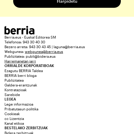
Berria.eus - Euskal Editorea SM
Telefonoa: 943 30 40 30
Bezero arreta: 943 30 43 45 | laguna@berria.eus
Webgunea:
webgunea@berria.eus
Publizitatea:
publi@bidera.eus
Harremanetan jarri
ORRIALDE KORPORATIBOAK
Ezagutu BERRIA Taldea
BERRIA berri bloga
Publizitatea
Galdera-erantzunak
Kontratazioak
Sarebide
LEGEA
Lege informazioa
Pribatutasun politika
Cookieak
cc Lizentzia
Kanal etikoa
BESTELAKO ZERBITZUAK
Bidera zerbitzuak