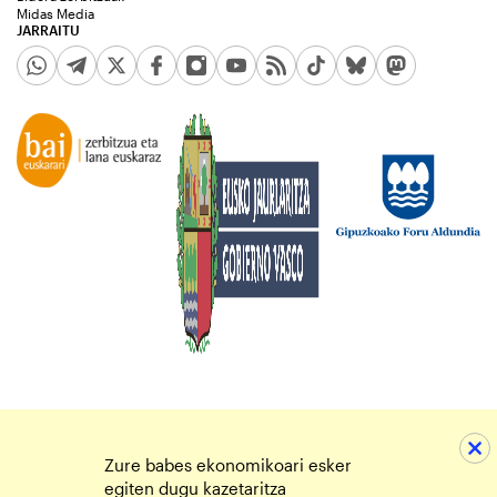
Midas Media
JARRAITU
Zure babes ekonomikoari esker
egiten dugu kazetaritza