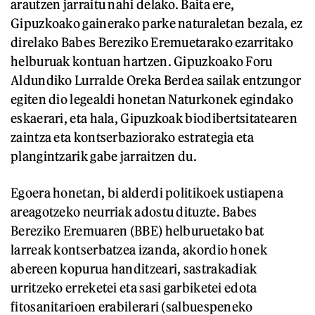
arautzen jarraitu nahi delako. Baita ere,
Gipuzkoako gainerako parke naturaletan bezala, ez
direlako Babes Bereziko Eremuetarako ezarritako
helburuak kontuan hartzen. Gipuzkoako Foru
Aldundiko Lurralde Oreka Berdea sailak entzungor
egiten dio legealdi honetan Naturkonek egindako
eskaerari, eta hala, Gipuzkoak biodibertsitatearen
zaintza eta kontserbaziorako estrategia eta
plangintzarik gabe jarraitzen du.
Egoera honetan, bi alderdi politikoek ustiapena
areagotzeko neurriak adostu dituzte. Babes
Bereziko Eremuaren (BBE) helburuetako bat
larreak kontserbatzea izanda, akordio honek
abereen kopurua handitzeari, sastrakadiak
urritzeko erreketei eta sasi garbiketei edota
fitosanitarioen erabilerari (salbuespeneko