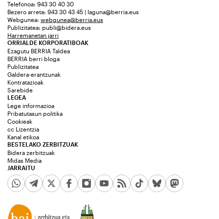
Telefonoa: 943 30 40 30
Bezero arreta: 943 30 43 45 | laguna@berria.eus
Webgunea:
webgunea@berria.eus
Publizitatea:
publi@bidera.eus
Harremanetan jarri
ORRIALDE KORPORATIBOAK
Ezagutu BERRIA Taldea
BERRIA berri bloga
Publizitatea
Galdera-erantzunak
Kontratazioak
Sarebide
LEGEA
Lege informazioa
Pribatutasun politika
Cookieak
cc Lizentzia
Kanal etikoa
BESTELAKO ZERBITZUAK
Bidera zerbitzuak
Midas Media
JARRAITU