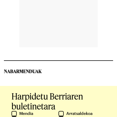
NABARMENDUAK
Harpidetu Berriaren
buletinetara
Mendia
Arratsaldekoa