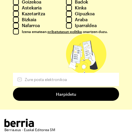
Goizekoa
Badok
Astekaria
Kinka
Kazetaritza
Gipuzkoa
Bizkaia
Araba
Nafarroa
Iparraldea
Izena ematean
pribatutasun politika
onartzen duzu.
Berria.eus - Euskal Editorea SM