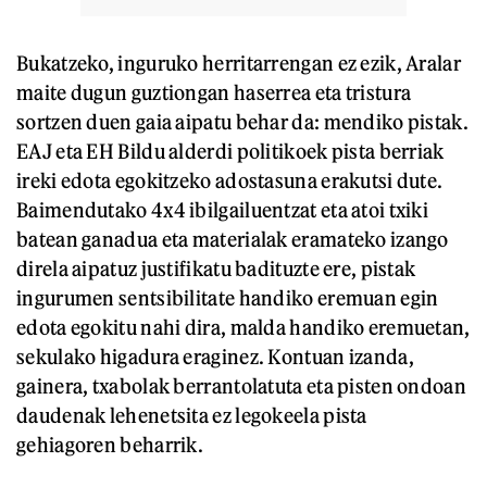
Bukatzeko, inguruko herritarrengan ez ezik, Aralar
maite dugun guztiongan haserrea eta tristura
sortzen duen gaia aipatu behar da: mendiko pistak.
EAJ eta EH Bildu alderdi politikoek pista berriak
ireki edota egokitzeko adostasuna erakutsi dute.
Baimendutako 4x4 ibilgailuentzat eta atoi txiki
batean ganadua eta materialak eramateko izango
direla aipatuz justifikatu badituzte ere, pistak
ingurumen sentsibilitate handiko eremuan egin
edota egokitu nahi dira, malda handiko eremuetan,
sekulako higadura eraginez. Kontuan izanda,
gainera, txabolak berrantolatuta eta pisten ondoan
daudenak lehenetsita ez legokeela pista
gehiagoren beharrik.