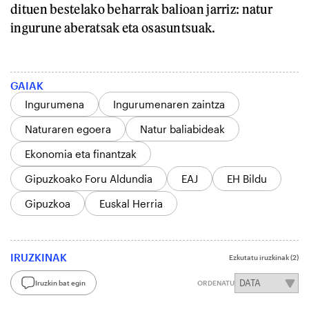
dituen bestelako beharrak balioan jarriz: natur
ingurune aberatsak eta osasuntsuak.
GAIAK
Ingurumena
Ingurumenaren zaintza
Naturaren egoera
Natur baliabideak
Ekonomia eta finantzak
Gipuzkoako Foru Aldundia
EAJ
EH Bildu
Gipuzkoa
Euskal Herria
IRUZKINAK
Ezkutatu iruzkinak
(2)
Iruzkin bat egin
ORDENATU