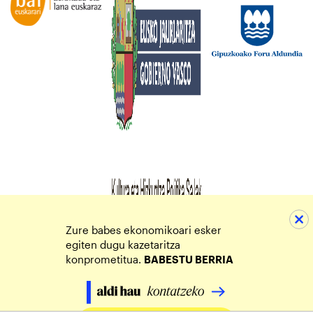
Zure babes ekonomikoari esker
egiten dugu kazetaritza
konprometitua.
BABESTU BERRIA