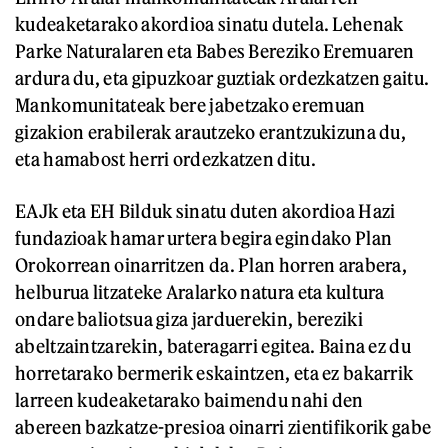
kudeaketarako akordioa sinatu dutela. Lehenak
Parke Naturalaren eta Babes Bereziko Eremuaren
ardura du, eta gipuzkoar guztiak ordezkatzen gaitu.
Mankomunitateak bere jabetzako eremuan
gizakion erabilerak arautzeko erantzukizuna du,
eta hamabost herri ordezkatzen ditu.
EAJk eta EH Bilduk sinatu duten akordioa Hazi
fundazioak hamar urtera begira egindako Plan
Orokorrean oinarritzen da. Plan horren arabera,
helburua litzateke Aralarko natura eta kultura
ondare baliotsua giza jarduerekin, bereziki
abeltzaintzarekin, bateragarri egitea. Baina ez du
horretarako bermerik eskaintzen, eta ez bakarrik
larreen kudeaketarako baimendu nahi den
abereen bazkatze-presioa oinarri zientifikorik gabe