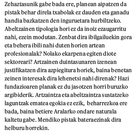
Zehaztasunik gabe bada ere, planean aipatzen da
pistak behar direla txabolak ez dauden eta ganadu
handia bazkatzen den inguruetara hurbiltzeko.
Abeltzainen tipologia hori ez da inoiz ezaugarritu
nahi, ezein modutan. Zenbat dira ibilgailuekin gora
eta behera ibili nahi duten horien artean
profesionalak? Nolako ekarpena egiten diote
sektoreari? Artzainen duintasunaren izenean
justifikatzen dira azpiegitura horiek, baina benetan
zeinen interesak dira lehenetsi nahi direnak? Hazi
fundazioaren planak ez du jasotzen horri buruzko
argibiderik. Artzaintza eta abeltzaintza sustatzeko
laguntzak ematea egokia ez ezik, beharrezkoa ere
bada, baina betiere Aralarko ondare naturala
kaltetu gabe. Mendiko pistak bateraezinak dira
helburu horrekin.