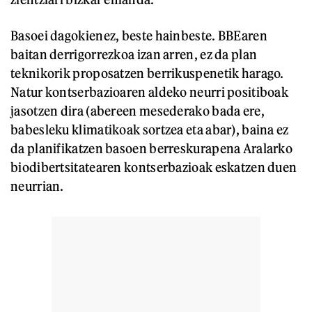
Basoei dagokienez, beste hainbeste. BBEaren
baitan derrigorrezkoa izan arren, ez da plan
teknikorik proposatzen berrikuspenetik harago.
Natur kontserbazioaren aldeko neurri positiboak
jasotzen dira (abereen mesederako bada ere,
babesleku klimatikoak sortzea eta abar), baina ez
da planifikatzen basoen berreskurapena Aralarko
biodibertsitatearen kontserbazioak eskatzen duen
neurrian.