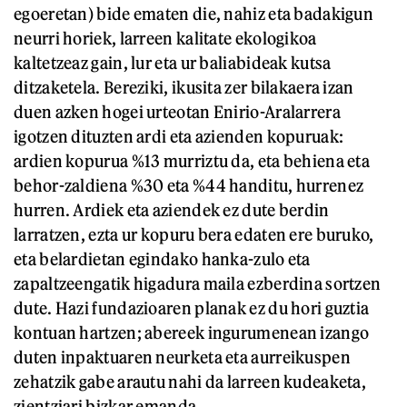
egoeretan) bide ematen die, nahiz eta badakigun
neurri horiek, larreen kalitate ekologikoa
kaltetzeaz gain, lur eta ur baliabideak kutsa
ditzaketela. Bereziki, ikusita zer bilakaera izan
duen azken hogei urteotan Enirio-Aralarrera
igotzen dituzten ardi eta azienden kopuruak:
ardien kopurua %13 murriztu da, eta behiena eta
behor-zaldiena %30 eta %44 handitu, hurrenez
hurren. Ardiek eta aziendek ez dute berdin
larratzen, ezta ur kopuru bera edaten ere buruko,
eta belardietan egindako hanka-zulo eta
zapaltzeengatik higadura maila ezberdina sortzen
dute. Hazi fundazioaren planak ez du hori guztia
kontuan hartzen; abereek ingurumenean izango
duten inpaktuaren neurketa eta aurreikuspen
zehatzik gabe arautu nahi da larreen kudeaketa,
zientziari bizkar emanda.