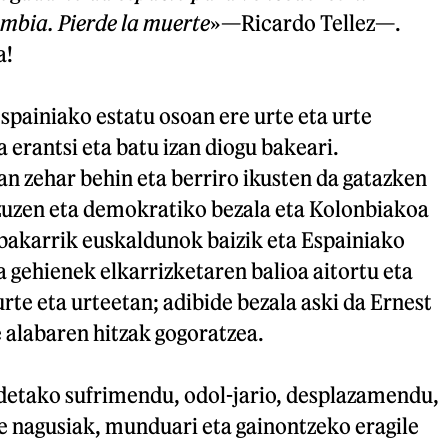
mbia. Pierde la muerte
»—Ricardo Tellez—.
a!
spainiako estatu osoan ere urte eta urte
a erantsi eta batu izan diogu bakeari.
n zehar behin eta berriro ikusten da gatazken
uzen eta demokratiko bezala eta Kolonbiakoa
 bakarrik euskaldunok baizik eta Espainiako
gehienek elkarrizketaren balioa aitortu eta
urte eta urteetan; adibide bezala aski da Ernest
 alabaren hitzak gogoratzea.
etako sufrimendu, odol-jario, desplazamendu,
e nagusiak, munduari eta gainontzeko eragile