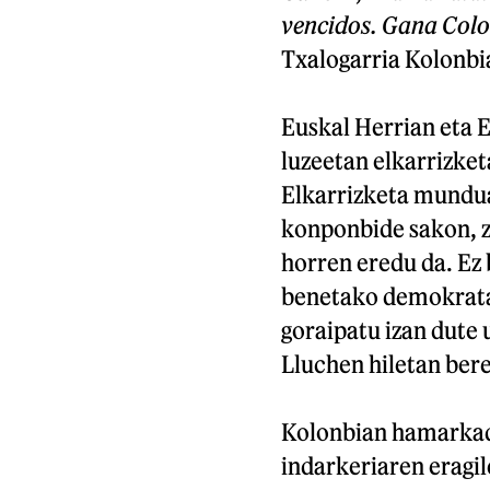
vencidos. Gana Colo
Txalogarria Kolonbi
Euskal Herrian eta E
luzeetan elkarrizket
Elkarrizketa mundua
konponbide sakon, z
horren eredu da. Ez
benetako demokrata 
goraipatu izan dute 
Lluchen hiletan bere
Kolonbian hamarkad
indarkeriaren eragil