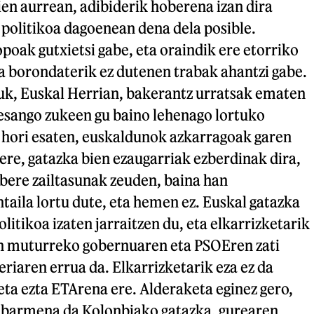
rien aurrean, adibiderik hoberena izan dira
 politikoa dagoenean dena dela posible.
opoak gutxietsi gabe, eta oraindik ere etorriko
a borondaterik ez dutenen trabak ahantzi gabe.
zuk, Euskal Herrian, bakerantz urratsak ematen
 esango zukeen gu baino lehenago lortuko
u hori esaten, euskaldunok azkarragoak garen
ere, gatazka bien ezaugarriak ezberdinak dira,
bere zailtasunak zeuden, baina han
taila lortu dute, eta hemen ez. Euskal gatazka
litikoa izaten jarraitzen du, eta elkarrizketarik
n muturreko gobernuaren eta PSOEren zati
riaren errua da. Elkarrizketarik eza ez da
ta ezta ETArena ere. Alderaketa eginez gero,
nabarmena da Kolonbiako gatazka, gurearen