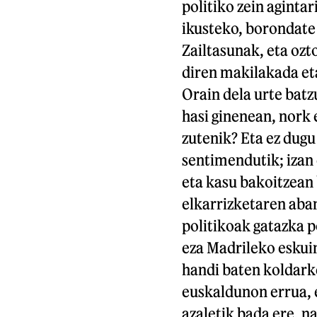
politiko zein aginta
ikusteko, borondate
Zailtasunak, eta ozt
diren makilakada et
Orain dela urte bat
hasi ginenean, nork
zutenik? Eta ez dug
sentimendutik; izan 
eta kasu bakoitzean 
elkarrizketaren aban
politikoak gatazka po
eza Madrileko eskui
handi baten koldarke
euskaldunon errua, e
azaletik bada ere, 