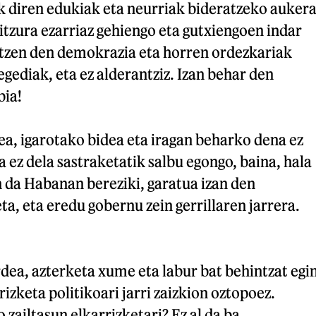
k diren edukiak eta neurriak bideratzeko auker
itzura ezarriaz gehiengo eta gutxiengoen indar
itzen den demokrazia eta horren ordezkariak
egediak, eta ez alderantziz. Izan behar den
bia!
ea, igarotako bidea eta iragan beharko dena ez
a ez dela sastraketatik salbu egongo, baina, hala
n da Habanan bereziki, garatua izan den
ta, eta eredu gobernu zein gerrillaren jarrera.
dea, azterketa xume eta labur bat behintzat egi
izketa politikoari jarri zaizkion oztopoez.
 zailtasun elkarrizketari? Ez al da ba