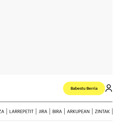
Babestu Berria
ZA
LARREPETIT
JIRA
BIRA
ARKUPEAN
ZINTAK