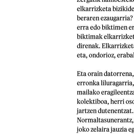
elkarrizketa bizikid
beraren ezaugarria? 
erra edo biktimen er
biktimak elkarrizket
direnak. Elkarrizket
eta, ondorioz, erab
Eta orain datorrena,
erronka liluragarria
mailako eragileentza
kolektiboa, herri os
jartzen dutenentzat.
Normaltasunerantz, p
joko zelaira jauzia e