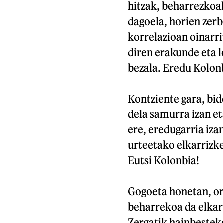
hitzak, beharrezkoa
dagoela, horien zerb
korrelazioan oinarr
diren erakunde eta l
bezala. Eredu Kolon
Kontziente gara, bid
dela samurra izan et
ere, eredugarria iza
urteetako elkarrizke
Eutsi Kolonbia!
Gogoeta honetan, or
beharrekoa da elkarr
Zergatik hainbesteko