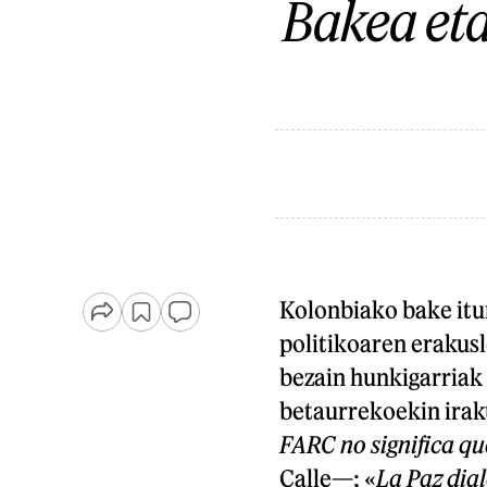
Bakea et
Kolonbiako bake itu
politikoaren erakusl
bezain hunkigarriak u
betaurrekoekin iraku
FARC no significa q
Calle—; «
La Paz dia