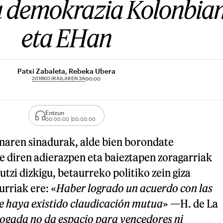
a demokrazia Kolonbia
eta EHan
Patxi Zabaleta, Rebeka Ubera
2016KO IRAILAREN 3A
00:00
Entzun
00:00:00
00:00:00
naren sinadurak, alde bien borondate
e diren adierazpen eta baieztapen zoragarriak
tzi dizkigu, betaurreko politiko zein giza
rriak ere: «
Haber logrado un acuerdo con las
ue haya existido claudicación mutua
» —H. de La
logada no da espacio para vencedores ni