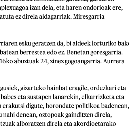
plexuagoa izan dela, eta haren ondorioak ere,
tuta ez direla aldagarriak. Miresgarria
riaren esku geratzen da, bi aldeek lorturiko bak
batean berrestea edo ez. Benetan goresgarria.
016ko abuztuak 24, zinez gogoangarria. Aurrera
gusiek, gizarteko hainbat eragile, ordezkari eta
babes eta sustapen lanarekin, elkarrizketa eta
n erakutsi digute, borondate politikoa badenean
u nahi denean, oztopoak gainditzen direla,
tzuak alboratzen direla eta akordioetarako