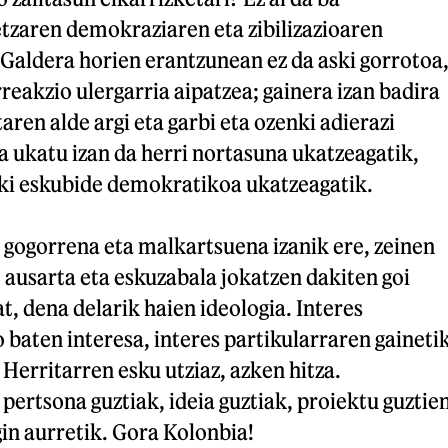
etzaren demokraziaren eta zibilizazioaren
Galdera horien erantzunean ez da aski gorrotoa
reakzio ulergarria aipatzea; gainera izan badira
aren alde argi eta garbi eta ozenki adierazi
a ukatu izan da herri nortasuna ukatzeagatik,
aki eskubide demokratikoa ukatzeagatik.
 gogorrena eta malkartsuena izanik ere, zeinen
, ausarta eta eskuzabala jokatzen dakiten goi
t, dena delarik haien ideologia. Interes
o baten interesa, interes partikularraren gaineti
 Herritarren esku utziaz, azken hitza.
ertsona guztiak, ideia guztiak, proiektu guztie
gin aurretik. Gora Kolonbia!