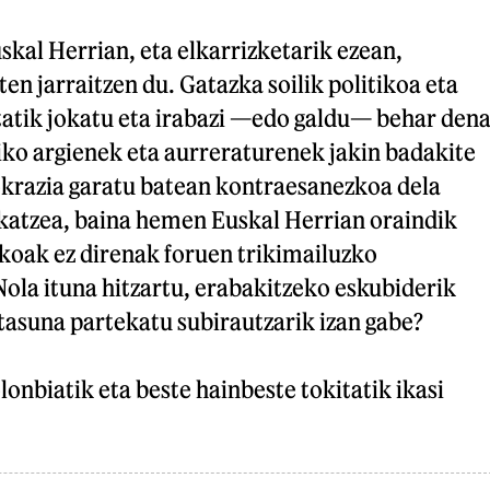
kal Herrian, eta elkarrizketarik ezean,
en jarraitzen du. Gatazka soilik politikoa eta
etatik jokatu eta irabazi —edo galdu— behar dena
iko argienek eta aurreraturenek jakin badakite
razia garatu batean kontraesanezkoa dela
katzea, baina hemen Euskal Herrian oraindik
koak ez direnak foruen trikimailuzko
Nola ituna hitzartu, erabakitzeko eskubiderik
tasuna partekatu subirautzarik izan gabe?
nbiatik eta beste hainbeste tokitatik ikasi