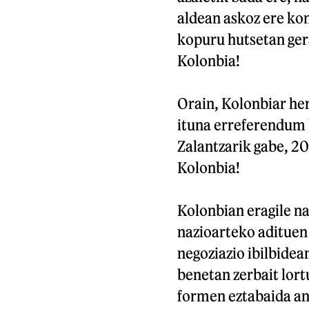
aldean askoz ere kon
kopuru hutsetan gera
Kolonbia!
Orain, Kolonbiar her
ituna erreferendum 
Zalantzarik gabe, 2
Kolonbia!
Kolonbian eragile na
nazioarteko adituen 
negoziazio ibilbidea
benetan zerbait lort
formen eztabaida an