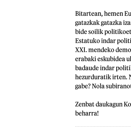
Bitartean, hemen Eus
gatazkak gatazka izat
bide soilik politiko
Estatuko indar polit
XXI. mendeko demok
erabaki eskubidea u
badaude indar politi
hezurduratik irten. 
gabe? Nola subirano
Zenbat daukagun Kolo
beharra!