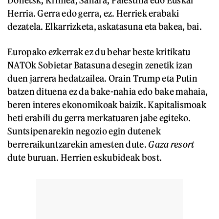
Donetsk, Krimea, Sahara, Palestina edo Euskal
Herria. Gerra edo gerra, ez. Herriek erabaki
dezatela. Elkarrizketa, askatasuna eta bakea, bai.
Europako ezkerrak ez du behar beste kritikatu
NATOk Sobietar Batasuna desegin zenetik izan
duen jarrera hedatzailea. Orain Trump eta Putin
batzen dituena ez da bake-nahia edo bake mahaia,
beren interes ekonomikoak baizik. Kapitalismoak
beti erabili du gerra merkatuaren jabe egiteko.
Suntsipenarekin negozio egin dutenek
berreraikuntzarekin amesten dute.
Gaza
resort
dute buruan. Herrien eskubideak bost.