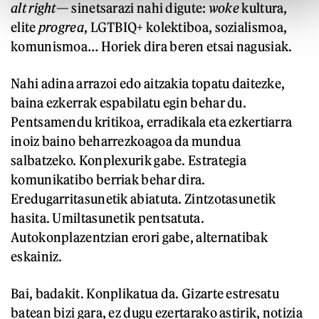
alt right
— sinetsarazi nahi digute:
woke
kultura,
elite
progrea
, LGTBIQ+ kolektiboa, sozialismoa,
komunismoa… Horiek dira beren etsai nagusiak.
Nahi adina arrazoi edo aitzakia topatu daitezke,
baina ezkerrak espabilatu egin behar du.
Pentsamendu kritikoa, erradikala eta ezkertiarra
inoiz baino beharrezkoagoa da mundua
salbatzeko. Konplexurik gabe. Estrategia
komunikatibo berriak behar dira.
Eredugarritasunetik abiatuta. Zintzotasunetik
hasita. Umiltasunetik pentsatuta.
Autokonplazentzian erori gabe, alternatibak
eskainiz.
Bai, badakit. Konplikatua da. Gizarte estresatu
batean bizi gara, ez dugu ezertarako astirik, notizia