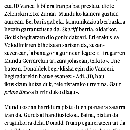
eta JD Vance-k bilera tranpa bat prestatu diote
Zelenskiri Etxe Zurian. Munduko kamera guztien
aurrean. Berbarik gabeko komunikazioa berbazkoa
bezain garrantzitsua da.
Sheriff
berria, oldarkor.
Goitik begiratzen dio gonbidatuari. Eri erakuslea
Volodimirren bihotzean sartzen da, zuzen-
zuzenean, labana goria gurinean legez: «Hirugarren
Mundu Gerrarekin ari zara jolasean, txikito». Une
batean, Donaldek begi-kliska egin dio Vanceri,
begiradarekin hauxe esanez: «Adi, JD, hau
ikuskizun hutsa duk, telebistarako urre fina. Gaur
prime time
-a birrinduko diagu».
Mundu osoan harridura piztu duen portaera zatarra
izan da. Guretzat handiustekoa. Baina, bistan da
eraginkorra dela. Donald Trump eguneratzen ari da