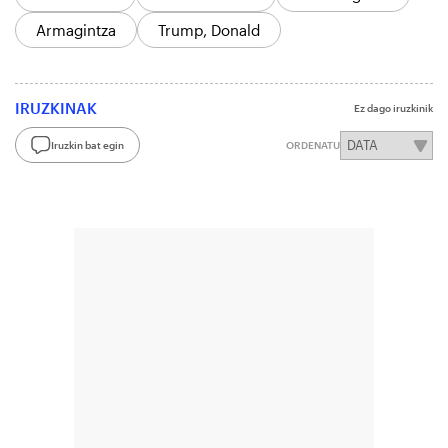
Armagintza
Trump, Donald
IRUZKINAK
Ez dago iruzkinik
Iruzkin bat egin
ORDENATU