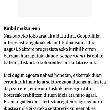
Kiribil makurrean
Nazioarteko joko arauak aldatu dira. Geopolitika,
interes estrategikoak eta indibidualismoa dira
nagusi. Sektore progresista asko kiribil horren
barruan harrapatuta daude,
scape room
distopiko
batean, diskurtso koherentea artikulatu ezinik.
Bizi dugun egoera nahasi honetan, ezkerrak duen
erronkarik handiena sektore zapalduengana iristea
da; izan ere, jende umil askok bere egin ditu
botereak erabiltzen dituen ideia eta mito ugari.
Eramangaitza da. Ulertezina egiten zaigu egunero
ikustea nola gizarteko sektorerik xumeenak ez