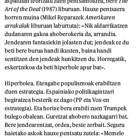
aspaldian teorizatu zuen pentsamoldea, bere
The
Art of the Deal
(1987) liburuan. Hauxe pentsaera
horren muina (Mikel Reparazek
Amerikaren
arrakalak
liburuan laburtuta): «Nik aldarrikatzen
dudanaren gakoa ahoberokeria da, arrandia.
Jendearen fantasiekin jolasten dut; jendeak ez du
beti bere burua handi ikusten, baina handi
sentitzen den jendeak hunkitzen du. Horregatik,
eskertzekoa da beti hiperbole apur bat».
Hiperbolea. Etengabe populismoak erabiltzen
duen estrategia. Espainiako politikagintzari
begiratzea besterik ez dago (PP eta Vox-en
estrategia). Eta horixe bera erabili zuen Trumpek
bulego obalean. Guretzat ahobero nazkagarri bat.
Bere jendearentzat, ordea, beste zerbait. Seguru
haietako askok hauxe pentsatu zutela: «Memelo