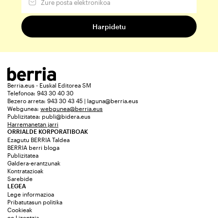
Berria.eus - Euskal Editorea SM
Telefonoa: 943 30 40 30
Bezero arreta: 943 30 43 45 | laguna@berria.eus
Webgunea:
webgunea@berria.eus
Publizitatea:
publi@bidera.eus
Harremanetan jarri
ORRIALDE KORPORATIBOAK
Ezagutu BERRIA Taldea
BERRIA berri bloga
Publizitatea
Galdera-erantzunak
Kontratazioak
Sarebide
LEGEA
Lege informazioa
Pribatutasun politika
Cookieak
cc Lizentzia