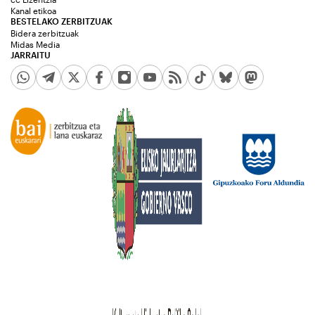
Kanal etikoa
BESTELAKO ZERBITZUAK
Bidera zerbitzuak
Midas Media
JARRAITU