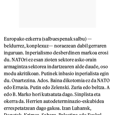
Europako ezkerra (salbuespenak salbu) —
beldurrez, konplexuz— noraezean dabil gerraren
inguruan. Inperialismo desberdinen markoa erosi
du. NATOri ez esan zioten sektore asko orain
armagintza sektorea indartzearen alde daude, oso
modu akritikoan. Putinek inbasio inperialista egin
du. Onartezina. Ados. Baina dikotomia ez da NATO
edo Errusia. Putin edo Zelenski. Zuria edo beltza. A
edo B. Marko hori kutsatuta dago. Sinplista eta
okerra da. Herrien autodeterminazio-eskubidea
errespetatzean dago gakoa. Izan Luhansk,