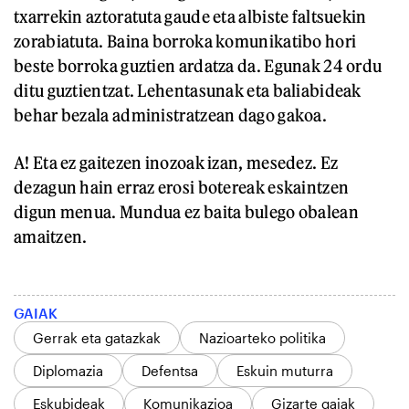
txarrekin aztoratuta gaude eta albiste faltsuekin
zorabiatuta. Baina borroka komunikatibo hori
beste borroka guztien ardatza da. Egunak 24 ordu
ditu guztientzat. Lehentasunak eta baliabideak
behar bezala administratzean dago gakoa.
A! Eta ez gaitezen inozoak izan, mesedez. Ez
dezagun hain erraz erosi botereak eskaintzen
digun menua. Mundua ez baita bulego obalean
amaitzen.
GAIAK
Gerrak eta gatazkak
Nazioarteko politika
Diplomazia
Defentsa
Eskuin muturra
Eskubideak
Komunikazioa
Gizarte gaiak