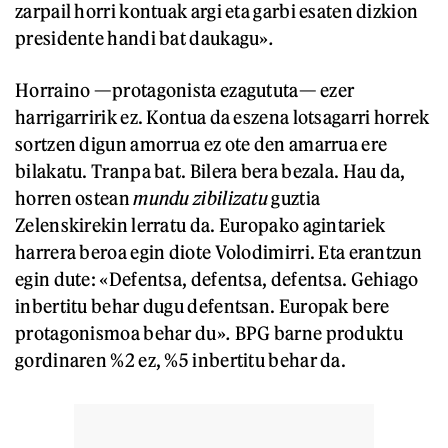
zarpail horri kontuak argi eta garbi esaten dizkion
presidente handi bat daukagu»
.
Horraino —protagonista ezagututa— ezer
harrigarririk ez. Kontua da eszena lotsagarri horrek
sortzen digun amorrua ez ote den amarrua ere
bilakatu. Tranpa bat. Bilera bera bezala. Hau da,
horren ostean
mundu zibilizatu
guztia
Zelenskirekin lerratu da. Europako agintariek
harrera beroa egin diote Volodimirri. Eta erantzun
egin dute: «Defentsa, defentsa, defentsa. Gehiago
inbertitu behar dugu defentsan. Europak bere
protagonismoa behar du»
.
BPG barne produktu
gordinaren %2 ez, %5 inbertitu behar da.