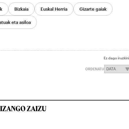
ak
Bizkaia
Euskal Herria
Gizarte gaiak
atuak eta asiloa
Ez dago iruzkin
ORDENATU
IZANGO ZAIZU