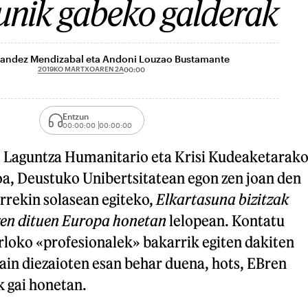
unik gabeko galderak
rnandez Mendizabal eta Andoni Louzao Bustamante
2019KO MARTXOAREN 2A
00:00
Entzun
00:00:00
00:00:00
s, Laguntza Humanitario eta Krisi Kudeaketarak
, Deustuko Unibertsitatean egon zen joan den
arrekin solasean egiteko,
Elkartasuna bizitzak
zen dituen Europa honetan
lelopean. Kontatu
arloko «profesionalek» bakarrik egiten dakiten
ain diezaioten esan behar duena, hots, EBren
 gai honetan.