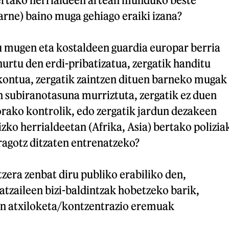
rne) baino muga gehiago eraiki izana?
u mugen eta kostaldeen guardia europar berria
urtu den erdi-pribatizatua, zergatik handitu
ekontua, zergatik zaintzen dituen barneko mugak
n subiranotasuna murriztuta, zergatik ez duen
rako kontrolik, edo zergatik jardun dezakeen
izko herrialdeetan (Afrika, Asia) bertako polizia
ragotz ditzaten entrenatzeko?
zera zenbat diru publiko erabiliko den,
tzaileen bizi-baldintzak hobetzeko barik,
n atxiloketa/kontzentrazio eremuak