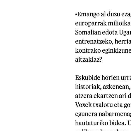
•
Emango al duzu ezag
europarrak milioika 
Somalian edota Ugand
entrenatzeko, herri
kontrako eginkizune
aitzakiaz?
Eskubide horien urra
historiak, azkenean
atzera ekartzen ari
Voxek txalotu eta go
egunera nabarmenag
hautaturiko bidea. 