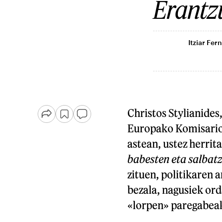
Erantz
Itziar Fe
Christos Stylianide
Europako Komisarioa
astean, ustez herrit
babesten eta salbat
zituen, politikaren 
bezala, nagusiek ord
«lorpen» paregabeak