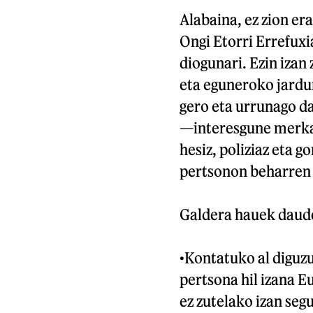
Alabaina, ez zion er
Ongi Etorri Errefux
diogunari. Ezin izan
eta eguneroko jardu
gero eta urrunago d
—interesgune merkat
hesiz, poliziaz eta 
pertsonon beharren 
Galdera hauek daude
•
Kontatuko al diguzu
pertsona hil izana E
ez zutelako izan seg