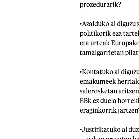
prozedurarik?
•
Azalduko al diguzu 
politikorik eza tarte
eta urteak Europako
tamalgarrietan pila
•
Kontatuko al diguzu
emakumeek herrialde
salerosketan aritze
EBk ez duela horrek
eraginkorrik jartzen
•
Justifikatuko al d
— azken urteotan b