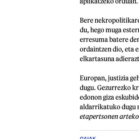
aplikatzeko orduan.
Bere nekropolitikar
du, hego muga ester
erresuma batere dem
ordaintzen dio, eta 
elkartasuna adieraz
Europan, justizia ge
dugu. Gezurrezko kri
edonon giza eskubide
aldarrikatuko dugu
etapertsonen artek
GAIAK