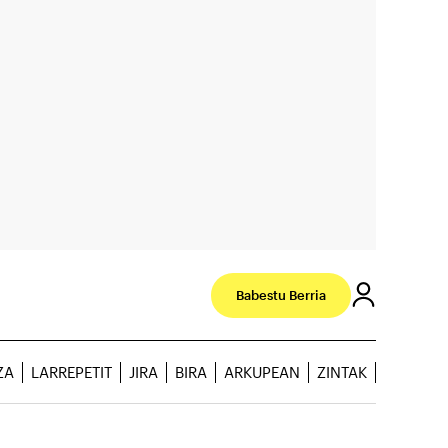
Babestu Berria
ZA
LARREPETIT
JIRA
BIRA
ARKUPEAN
ZINTAK