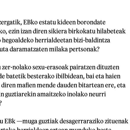
zergatik, EBko estatu kideen borondate
ko, ezin izan diren sikiera birkokatu hilabeteak
 hegoaldeko herrialdeetan bizi-baldintza
tuta daramatzaten milaka pertsonak?
 zer-nolako sexu-erasoak pairatzen dituzten
 batetik besterako ibilbidean, bai eta haien
n diren mafien mende dauden bitartean ere, eta
in guztiarekin amaitzeko inolako neurri
?
uzu EBk —muga guztiak desagerraraziko zituenak
ertako herrialdeen artean munduko beste