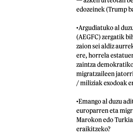
edozeinek (Trump ba
•
Argudiatuko al duz
(AEGFC) zergatik bih
zaion sei aldiz aurr
ere, horrela estatue
zaintza demokratiko
migratzaileen jatorr
/ miliziak exodoak e
•
Emango al duzu adit
europarren eta migra
Marokon edo Turkia
eraikitzeko?