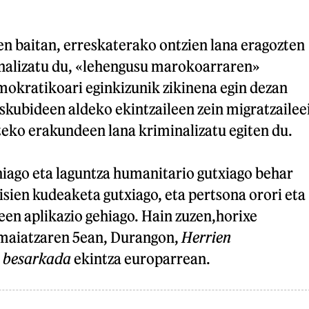
en baitan, erreskaterako ontzien lana eragozten
nalizatu du, «lehengusu marokoarraren»
okratikoari eginkizunik zikinena egin dezan
eskubideen aldeko ekintzaileen zein migratzailee
teko erakundeen lana kriminalizatu egiten du.
hiago eta laguntza humanitario gutxiago behar
sien kudeaketa gutxiago, eta pertsona orori eta
en aplikazio gehiago. Hain zuzen,horixe
 maiatzaren 5ean, Durangon,
Herrien
o besarkada
ekintza europarrean.