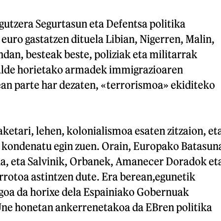
utzera Segurtasun eta Defentsa politika
euro gastatzen dituela Libian, Nigerren, Malin,
an, besteak beste, poliziak eta militarrak
alde horietako armadek immigrazioaren
an parte har dezaten, «terrorismoa» ekiditeko
ketari, lehen, kolonialismoa esaten zitzaion, et
, kondenatu egin zuen. Orain, Europako Batasun
 da, eta Salvinik, Orbanek, Amanecer Doradok et
rrotoa astintzen dute. Era berean,egunetik
oa da horixe dela Espainiako Gobernuak
Une honetan ankerrenetakoa da EBren politika