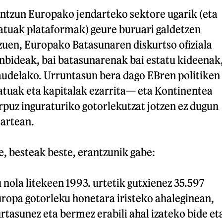
antzun Europako jendarteko sektore ugarik (eta
iatuak plataformak) geure buruari galdetzen
 zuen, Europako Batasunaren diskurtso ofiziala
nbideak, bai batasunarenak bai estatu kideenak
audelako. Urruntasun bera dago EBren politiken
uak eta kapitalak ezarrita— eta Kontinentea
gorpuz inguraturiko gotorlekutzat jotzen ez dugun
artean.
, besteak beste, erantzunik gabe:
 nola litekeen 1993. urtetik gutxienez 35.597
uropa gotorleku honetara iristeko ahaleginean,
urtasunez eta bermez erabili ahal izateko bide et