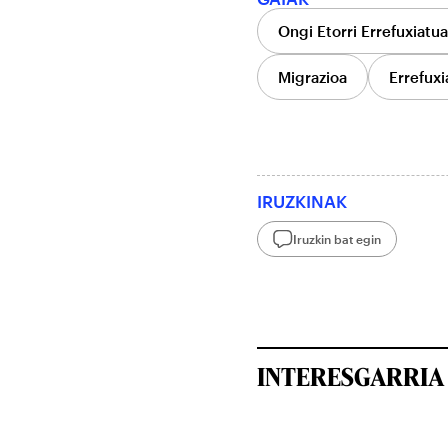
Ongi Etorri Errefuxiatu
Migrazioa
Errefuxi
IRUZKINAK
Iruzkin bat egin
INTERESGARRIA 