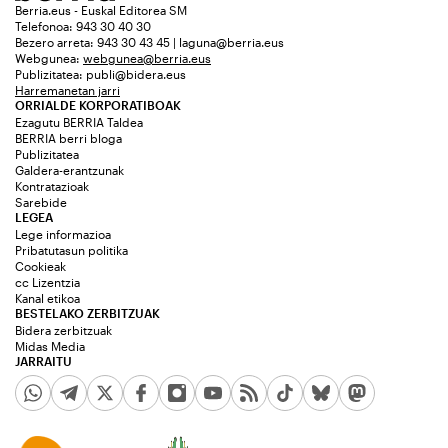
Berria.eus - Euskal Editorea SM
Telefonoa: 943 30 40 30
Bezero arreta: 943 30 43 45 | laguna@berria.eus
Webgunea:
webgunea@berria.eus
Publizitatea:
publi@bidera.eus
Harremanetan jarri
ORRIALDE KORPORATIBOAK
Ezagutu BERRIA Taldea
BERRIA berri bloga
Publizitatea
Galdera-erantzunak
Kontratazioak
Sarebide
LEGEA
Lege informazioa
Pribatutasun politika
Cookieak
cc Lizentzia
Kanal etikoa
BESTELAKO ZERBITZUAK
Bidera zerbitzuak
Midas Media
JARRAITU