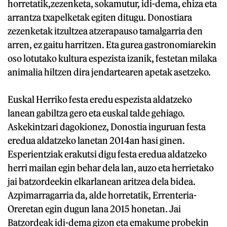
horretatik,zezenketa, sokamutur, idi-dema, ehiza eta
arrantza txapelketak egiten ditugu. Donostiara
zezenketak itzultzea atzerapauso tamalgarria den
arren, ez gaitu harritzen. Eta gurea gastronomiarekin
oso lotutako kultura espezista izanik, festetan milaka
animalia hiltzen dira jendartearen apetak asetzeko.
Euskal Herriko festa eredu espezista aldatzeko
lanean gabiltza gero eta euskal talde gehiago.
Askekintzari dagokionez, Donostia inguruan festa
eredua aldatzeko lanetan 2014an hasi ginen.
Esperientziak erakutsi digu festa eredua aldatzeko
herri mailan egin behar dela lan, auzo eta herrietako
jai batzordeekin elkarlanean aritzea dela bidea.
Azpimarragarria da, alde horretatik, Errenteria-
Oreretan egin dugun lana 2015 honetan. Jai
Batzordeak idi-dema gizon eta emakume probekin