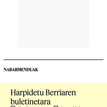
NABARMENDUAK
Harpidetu Berriaren
buletinetara