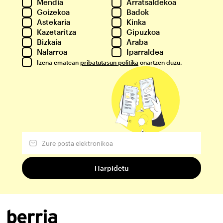
Mendia
Arratsaldekoa
Goizekoa
Badok
Astekaria
Kinka
Kazetaritza
Gipuzkoa
Bizkaia
Araba
Nafarroa
Iparraldea
Izena ematean
pribatutasun politika
onartzen duzu.