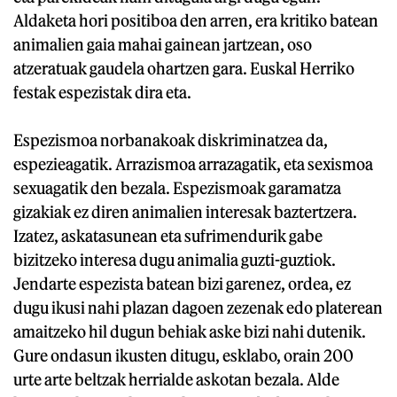
Aldaketa hori positiboa den arren, era kritiko batean
animalien gaia mahai gainean jartzean, oso
atzeratuak gaudela ohartzen gara. Euskal Herriko
festak espezistak dira eta.
Espezismoa norbanakoak diskriminatzea da,
espezieagatik. Arrazismoa arrazagatik, eta sexismoa
sexuagatik den bezala. Espezismoak garamatza
gizakiak ez diren animalien interesak baztertzera.
Izatez, askatasunean eta sufrimendurik gabe
bizitzeko interesa dugu animalia guzti-guztiok.
Jendarte espezista batean bizi garenez, ordea, ez
dugu ikusi nahi plazan dagoen zezenak edo platerean
amaitzeko hil dugun behiak aske bizi nahi dutenik.
Gure ondasun ikusten ditugu, esklabo, orain 200
urte arte beltzak herrialde askotan bezala. Alde