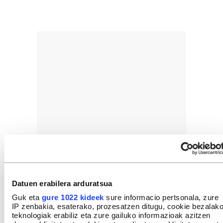
Datuen erabilera arduratsua
Guk eta
gure 1022 kideek
sure informacio pertsonala, zure
IP zenbakia, esaterako, prozesatzen ditugu, cookie bezalak
teknologiak erabiliz eta zure gailuko informazioak azitzen