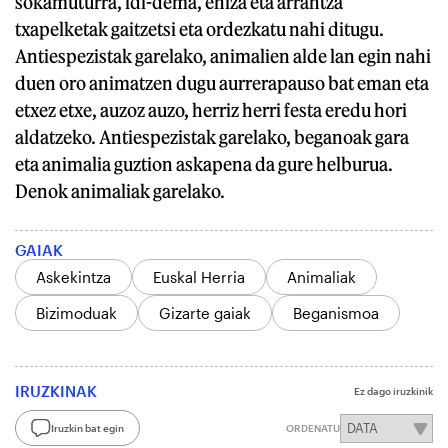
sokamuturra, idi-dema, ehiza eta arrantza
txapelketak gaitzetsi eta ordezkatu nahi ditugu.
Antiespezistak garelako, animalien alde lan egin nahi
duen oro animatzen dugu aurrerapauso bat eman eta
etxez etxe, auzoz auzo, herriz herri festa eredu hori
aldatzeko. Antiespezistak garelako, beganoak gara
eta animalia guztion askapena da gure helburua.
Denok animaliak garelako.
GAIAK
Askekintza
Euskal Herria
Animaliak
Bizimoduak
Gizarte gaiak
Beganismoa
IRUZKINAK
Ez dago iruzkinik
Iruzkin bat egin
ORDENATU