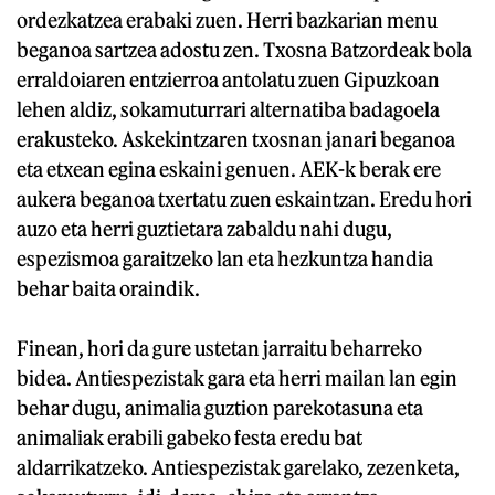
ordezkatzea erabaki zuen. Herri bazkarian menu
beganoa sartzea adostu zen. Txosna Batzordeak bola
erraldoiaren entzierroa antolatu zuen Gipuzkoan
lehen aldiz, sokamuturrari alternatiba badagoela
erakusteko. Askekintzaren txosnan janari beganoa
eta etxean egina eskaini genuen. AEK-k berak ere
aukera beganoa txertatu zuen eskaintzan. Eredu hori
auzo eta herri guztietara zabaldu nahi dugu,
espezismoa garaitzeko lan eta hezkuntza handia
behar baita oraindik.
Finean, hori da gure ustetan jarraitu beharreko
bidea. Antiespezistak gara eta herri mailan lan egin
behar dugu, animalia guztion parekotasuna eta
animaliak erabili gabeko festa eredu bat
aldarrikatzeko. Antiespezistak garelako, zezenketa,