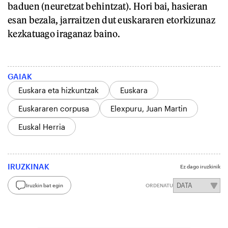
baduen (neuretzat behintzat). Hori bai, hasieran
esan bezala, jarraitzen dut euskararen etorkizunaz
kezkatuago iraganaz baino.
GAIAK
Euskara eta hizkuntzak
Euskara
Euskararen corpusa
Elexpuru, Juan Martin
Euskal Herria
IRUZKINAK
Ez dago iruzkinik
Iruzkin bat egin
ORDENATU