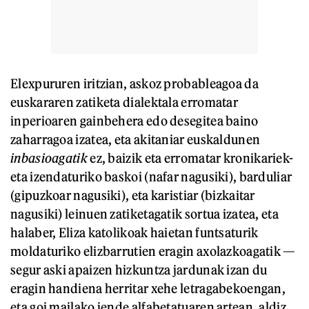
Elexpururen iritzian, askoz probableagoa da
euskararen zatiketa dialektala erromatar
inperioaren gainbehera edo desegitea baino
zaharragoa izatea, eta akitaniar euskaldunen
inbasioagatik
ez, baizik eta erromatar kronikariek-
eta izendaturiko baskoi (nafar nagusiki), barduliar
(gipuzkoar nagusiki), eta karistiar (bizkaitar
nagusiki) leinuen zatiketagatik sortua izatea, eta
halaber, Eliza katolikoak haietan funtsaturik
moldaturiko elizbarrutien eragin axolazkoagatik —
segur aski apaizen hizkuntza jardunak izan du
eragin handiena herritar xehe letragabekoengan,
eta goi mailako jende alfabetatuaren artean, aldiz,