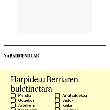
NABARMENDUAK
Harpidetu Berriaren
buletinetara
Mendia
Arratsaldekoa
Goizekoa
Badok
Astekaria
Kinka