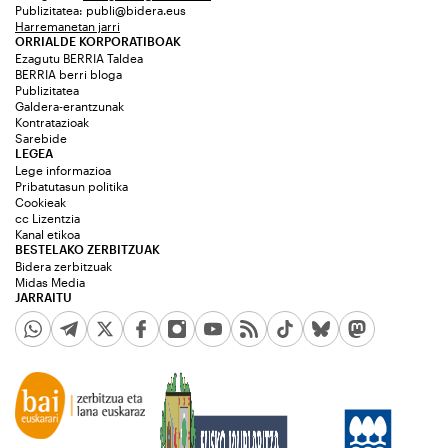
Publizitatea:
publi@bidera.eus
Harremanetan jarri
ORRIALDE KORPORATIBOAK
Ezagutu BERRIA Taldea
BERRIA berri bloga
Publizitatea
Galdera-erantzunak
Kontratazioak
Sarebide
LEGEA
Lege informazioa
Pribatutasun politika
Cookieak
cc Lizentzia
Kanal etikoa
BESTELAKO ZERBITZUAK
Bidera zerbitzuak
Midas Media
JARRAITU