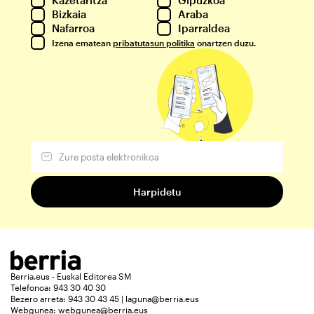
Kazetaritza
Gipuzkoa
Bizkaia
Araba
Nafarroa
Iparraldea
Izena ematean
pribatutasun politika
onartzen duzu.
Berria.eus - Euskal Editorea SM
Telefonoa: 943 30 40 30
Bezero arreta: 943 30 43 45 | laguna@berria.eus
Webgunea:
webgunea@berria.eus