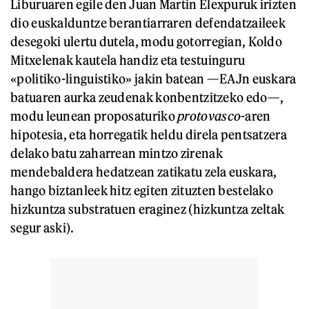
Liburuaren egile den Juan Martin Elexpuruk irizten
dio euskalduntze berantiarraren defendatzaileek
desegoki ulertu dutela, modu gotorregian, Koldo
Mitxelenak kautela handiz eta testuinguru
«politiko-linguistiko» jakin batean —EAJn euskara
batuaren aurka zeudenak konbentzitzeko edo—,
modu leunean proposaturiko
protovasco
-aren
hipotesia, eta horregatik heldu direla pentsatzera
delako batu zaharrean mintzo zirenak
mendebaldera hedatzean zatikatu zela euskara,
hango biztanleek hitz egiten zituzten bestelako
hizkuntza substratuen eraginez (hizkuntza zeltak
segur aski).