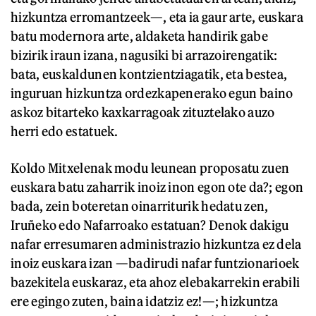
hizkuntza erromantzeek—, eta ia gaur arte, euskara
batu modernora arte, aldaketa handirik gabe
bizirik iraun izana, nagusiki bi arrazoirengatik:
bata, euskaldunen kontzientziagatik, eta bestea,
inguruan hizkuntza ordezkapenerako egun baino
askoz bitarteko kaxkarragoak zituztelako auzo
herri edo estatuek.
Koldo Mitxelenak modu leunean proposatu zuen
euskara batu zaharrik inoiz inon egon ote da?; egon
bada, zein boteretan oinarriturik hedatu zen,
Iruñeko edo Nafarroako estatuan? Denok dakigu
nafar erresumaren administrazio hizkuntza ez dela
inoiz euskara izan —badirudi nafar funtzionarioek
bazekitela euskaraz, eta ahoz elebakarrekin erabili
ere egingo zuten, baina idatziz ez!—; hizkuntza