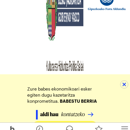
Zure babes ekonomikoari esker
egiten dugu kazetaritza
konprometitua.
BABESTU BERRIA
Egin zure ekarpena