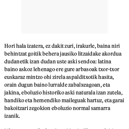
Hori hala izatera, ez dakit zuri, irakurle, baina niri
behintzat goitik behera jausiko litzaidake akordua
dudanetik izan dudan uste aski sendoa: latina
baino askoz lehenago ere gure arbasoak txor-txor
euskaraz mintzo ohi zirela aspalditxotik hasita,
orain dugun baino lurralde zabalxeagoan, eta
jakina, eboluzio historiko aski naturala izan zutela,
handiko eta hemendiko maileguak hartuz, eta garai
bakoitzari zegokion eboluzio normal samarra
izanik.