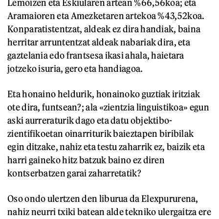
Lemoizen eta Eskiularen artean %66,56koa; eta
Aramaioren eta Amezketaren artekoa %43,52koa.
Konparatistentzat, aldeak ez dira handiak, baina
herritar arruntentzat aldeak nabariak dira, eta
gaztelania edo frantsesa ikasi ahala, haietara
jotzeko isuria, gero eta handiagoa.
Eta honaino heldurik, honainoko guztiak iritziak
ote dira, funtsean?; ala «zientzia linguistikoa» egun
aski aurreraturik dago eta datu objektibo-
zientifikoetan oinarriturik baieztapen biribilak
egin ditzake, nahiz eta testu zaharrik ez, baizik eta
harri gaineko hitz batzuk baino ez diren
kontserbatzen garai zaharretatik?
Oso ondo ulertzen den liburua da Elexpururena,
nahiz neurri txiki batean alde tekniko ulergaitza ere