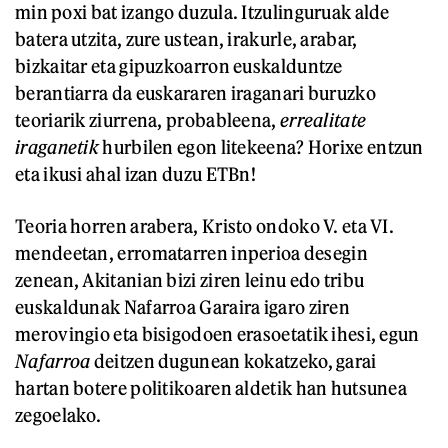
min poxi bat izango duzula. Itzulinguruak alde
batera utzita, zure ustean, irakurle, arabar,
bizkaitar eta gipuzkoarron euskalduntze
berantiarra da euskararen iraganari buruzko
teoriarik ziurrena, probableena,
errealitate
iraganetik
hurbilen egon litekeena? Horixe entzun
eta ikusi ahal izan duzu ETBn!
Teoria horren arabera, Kristo ondoko V. eta VI.
mendeetan, erromatarren inperioa desegin
zenean, Akitanian bizi ziren leinu edo tribu
euskaldunak Nafarroa Garaira igaro ziren
merovingio eta bisigodoen erasoetatik ihesi, egun
Nafarroa
deitzen dugunean kokatzeko, garai
hartan botere politikoaren aldetik han hutsunea
zegoelako.