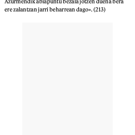
Azurmendik abiapuntu bezala jotzen duena bera
ere zalantzan jarri beharrean dago». (213)