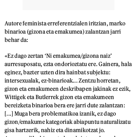
Autore feminista erreferentzialen iritzian, marko
binarioa (gizona eta emakumea) zalantzan jarri
behar da:
«Ez dago zertan ‘Ni emakumea/gizona naiz’
aurresuposatu, ezta ondorioztatu ere. Gainera, hala
eginez, bazter uzten dira hainbat subjektu:
intersexualak, ez-binarioak... Zentzu horretan,
gizon eta emakumeen deskribapen jakinak ez ezik,
Wittigek eta Butlerrek gizon eta emakumeen
bereizketa binarioa bera ere jarri dute zalantzan:
[...] Muga bera problematikoa izanik, ez dago
gizon/emakume kategoriak abiapuntu naturalizatu
gisa hartzerik, nahiz eta dinamikotzat jo.