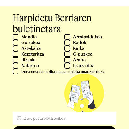
Harpidetu Berriaren
buletinetara
Mendia
Arratsaldekoa
Goizekoa
Badok
Astekaria
Kinka
Kazetaritza
Gipuzkoa
Bizkaia
Araba
Nafarroa
Iparraldea
Izena ematean
pribatutasun politika
onartzen duzu.