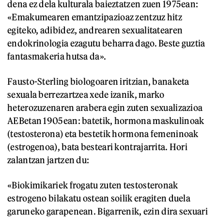
dena ez dela kulturala baieztatzen zuen 1975ean:
«Emakumearen emantzipazioaz zentzuz hitz
egiteko, adibidez, andrearen sexualitatearen
endokrinologia ezagutu beharra dago. Beste guztia
fantasmakeria hutsa da».
Fausto-Sterling biologoaren iritzian, banaketa
sexuala berrezartzea xede izanik, marko
heterozuzenaren arabera egin zuten sexualizazioa
AEBetan 1905ean: batetik, hormona maskulinoak
(testosterona) eta bestetik hormona femeninoak
(estrogenoa), bata besteari kontrajarrita. Hori
zalantzan jartzen du:
«Biokimikariek frogatu zuten testosteronak
estrogeno bilakatu ostean soilik eragiten duela
garuneko garapenean. Bigarrenik, ezin dira sexuari