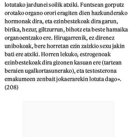
lotutako jardunei soilik atxiki. Funtsean gorputz
orotako organo orori eragiten dien hazkunderako
hormonak dira, eta ezinbestekoak dira garun,
birika, hezur, giltzurrun, bihotz eta beste hamaika
organoentzako ere. Hirugarrenik, ez direnez
unibokoak, bere horretan ezin zaizkio sexu jakin
bati ere atxiki. Horren lekuko, estrogenoak
ezinbestekoak dira gizonen kasuan ere (tartean
beraien ugalkortasunerako), eta testosterona
emakumeen zenbait jokaerarekin lotuta dago».
(208)