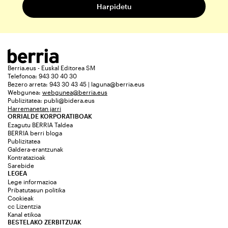
Berria.eus - Euskal Editorea SM
Telefonoa: 943 30 40 30
Bezero arreta: 943 30 43 45 | laguna@berria.eus
Webgunea:
webgunea@berria.eus
Publizitatea:
publi@bidera.eus
Harremanetan jarri
ORRIALDE KORPORATIBOAK
Ezagutu BERRIA Taldea
BERRIA berri bloga
Publizitatea
Galdera-erantzunak
Kontratazioak
Sarebide
LEGEA
Lege informazioa
Pribatutasun politika
Cookieak
cc Lizentzia
Kanal etikoa
BESTELAKO ZERBITZUAK