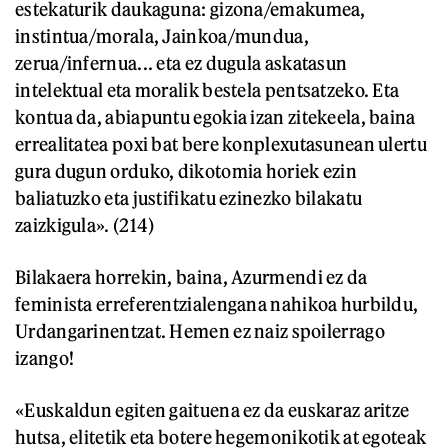
estekaturik daukaguna: gizona/emakumea,
instintua/morala, Jainkoa/mundua,
zerua/infernua... eta ez dugula askatasun
intelektual eta moralik bestela pentsatzeko. Eta
kontua da, abiapuntu egokia izan zitekeela, baina
errealitatea poxi bat bere konplexutasunean ulertu
gura dugun orduko, dikotomia horiek ezin
baliatuzko eta justifikatu ezinezko bilakatu
zaizkigula». (214)
Bilakaera horrekin, baina, Azurmendi ez da
feminista erreferentzialengana nahikoa hurbildu,
Urdangarinentzat. Hemen ez naiz spoilerrago
izango!
«Euskaldun egiten gaituena ez da euskaraz aritze
hutsa, elitetik eta botere hegemonikotik at egoteak