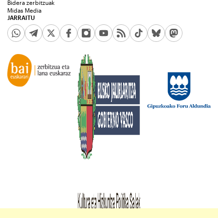
Bidera zerbitzuak
Midas Media
JARRAITU