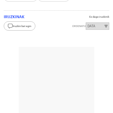
IRUZKINAK
Ez dago iruzkinik
Iruzkin bat egin
ORDENATU