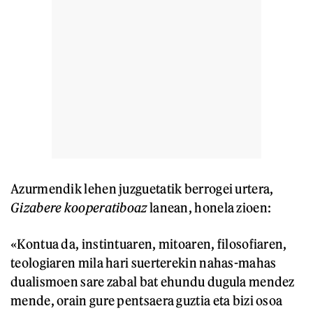
Azurmendik lehen juzguetatik berrogei urtera,
Gizabere kooperatiboaz
lanean, honela zioen:
«Kontua da, instintuaren, mitoaren, filosofiaren,
teologiaren mila hari suerterekin nahas-mahas
dualismoen sare zabal bat ehundu dugula mendez
mende, orain gure pentsaera guztia eta bizi osoa