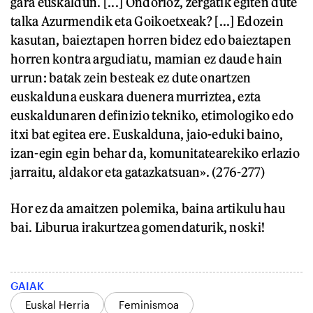
gara euskaldun. [...] Ondorioz, zergatik egiten dute
talka Azurmendik eta Goikoetxeak? [...] Edozein
kasutan, baieztapen horren bidez edo baieztapen
horren kontra argudiatu, mamian ez daude hain
urrun: batak zein besteak ez dute onartzen
euskalduna euskara duenera murriztea, ezta
euskaldunaren definizio tekniko, etimologiko edo
itxi bat egitea ere. Euskalduna, jaio-eduki baino,
izan-egin egin behar da, komunitatearekiko erlazio
jarraitu, aldakor eta gatazkatsuan». (276-277)
Hor ez da amaitzen polemika, baina artikulu hau
bai. Liburua irakurtzea gomendaturik, noski!
GAIAK
Euskal Herria
Feminismoa