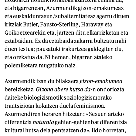
eta bigarrenean, Azurmendik gizon-emakumeaz
eta euskalduntasun/subalternitateaz agertu dituen
iritziak Butler, Fausto-Sterling, Haraway eta
Goikoetxearekin eta, jartzen ditu elkarrizketan eta
eztabaidan. Ez da eztabaida zakarra bultzatu nahi
duen testua; pausatuki irakurtzea galdegiten du,
eta orekatua da. Ni hemen, bigarren ataleko
polemiketara mugatuko naiz.
Azurmendik izan du bilakaera
gizon-emakumea
bereizketaz.
Gizona abere hutsa da-
n ondoriozta
daiteke biologizismotik soziologizismorako
trantsizioan kokatzen duela feminismoa.
Azurmendiren beraren hitzetan: «Sexuen arteko
diferentzia
naturala
gehien-gehienbat diferentzia
kultural hutsa dela pentsatzen da». Ildo horretan,