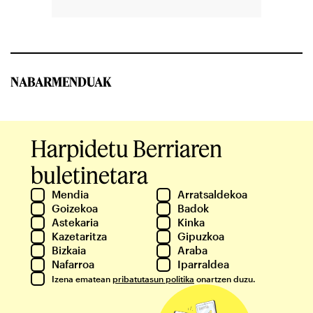
NABARMENDUAK
Harpidetu Berriaren
buletinetara
Mendia
Arratsaldekoa
Goizekoa
Badok
Astekaria
Kinka
Kazetaritza
Gipuzkoa
Bizkaia
Araba
Nafarroa
Iparraldea
Izena ematean
pribatutasun politika
onartzen duzu.