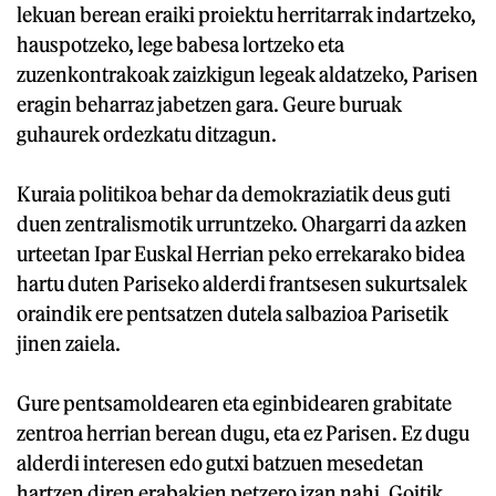
lekuan berean eraiki proiektu herritarrak indartzeko,
hauspotzeko, lege babesa lortzeko eta
zuzenkontrakoak zaizkigun legeak aldatzeko, Parisen
eragin beharraz jabetzen gara. Geure buruak
guhaurek ordezkatu ditzagun.
Kuraia politikoa behar da demokraziatik deus guti
duen zentralismotik urruntzeko. Ohargarri da azken
urteetan Ipar Euskal Herrian peko errekarako bidea
hartu duten Pariseko alderdi frantsesen sukurtsalek
oraindik ere pentsatzen dutela salbazioa Parisetik
jinen zaiela.
Gure pentsamoldearen eta eginbidearen grabitate
zentroa herrian berean dugu, eta ez Parisen. Ez dugu
alderdi interesen edo gutxi batzuen mesedetan
hartzen diren erabakien petzero izan nahi. Goitik