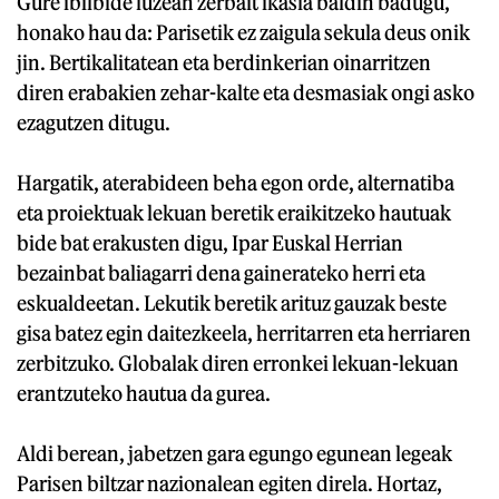
Gure ibilbide luzean zerbait ikasia baldin badugu,
honako hau da: Parisetik ez zaigula sekula deus onik
jin. Bertikalitatean eta berdinkerian oinarritzen
diren erabakien zehar-kalte eta desmasiak ongi asko
ezagutzen ditugu.
Hargatik, aterabideen beha egon orde, alternatiba
eta proiektuak lekuan beretik eraikitzeko hautuak
bide bat erakusten digu, Ipar Euskal Herrian
bezainbat baliagarri dena gainerateko herri eta
eskualdeetan. Lekutik beretik arituz gauzak beste
gisa batez egin daitezkeela, herritarren eta herriaren
zerbitzuko. Globalak diren erronkei lekuan-lekuan
erantzuteko hautua da gurea.
Aldi berean, jabetzen gara egungo egunean legeak
Parisen biltzar nazionalean egiten direla. Hortaz,