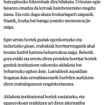
hutseginezko hitzorduak dira bilakatu. Urteetan egin
lanaren emaitza da lerroak hainbesteraino mugitu
izana. Eta ezin dugu ukatu bozkariagarri zaigunik.
Haatik, hozka bat harago joateko mementoa jin
zaigu.
Egin urrats horiek guziak egonkortzeko eta
indartzeko gisan, erabakiak herritarrenganik ahal
bezain hurbil hartzea beharrezkoa zaigu. Behetik
gora eraiki eta errotu diren proiektu herritar horiek
guztiek instituzioen sakoneko aldaketa bat
beharrezko egiten dute. Lurraldeek aspaldian
frogatua dute errealitateetarik hurbilen aurkitzen
diren erabakiguneen eraginkortasuna.
Aldaketa instituzional horiek sustatzeko, eta
egunerokoan eraikitzen ari diren alternatiba