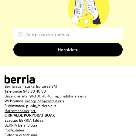
Berria.eus - Euskal Editorea SM
Telefonoa: 943 30 40 30
Bezero arreta: 943 30 43 45 | laguna@berria.eus
Webgunea:
webgunea@berria.eus
Publizitatea:
publi@bidera.eus
Harremanetan jarri
ORRIALDE KORPORATIBOAK
Ezagutu BERRIA Taldea
BERRIA berri bloga
Publizitatea
Galdera-erantzunak