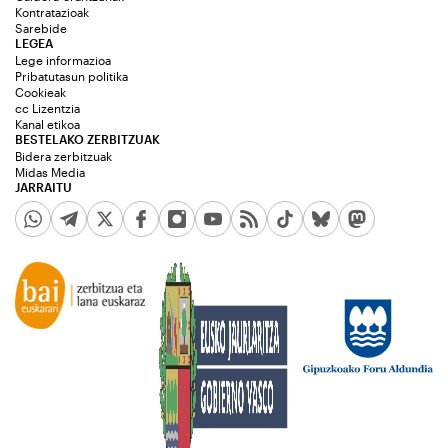
Kontratazioak
Sarebide
LEGEA
Lege informazioa
Pribatutasun politika
Cookieak
cc Lizentzia
Kanal etikoa
BESTELAKO ZERBITZUAK
Bidera zerbitzuak
Midas Media
JARRAITU