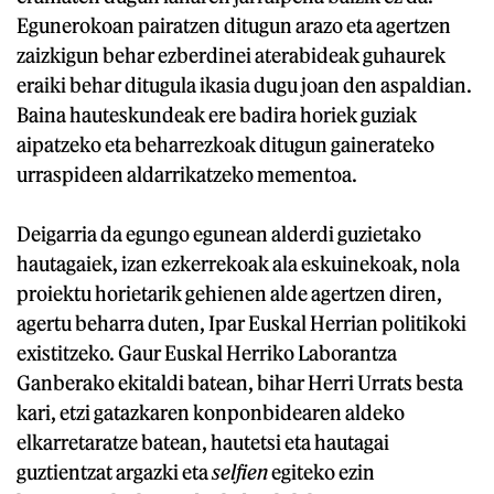
Egunerokoan pairatzen ditugun arazo eta agertzen
zaizkigun behar ezberdinei aterabideak guhaurek
eraiki behar ditugula ikasia dugu joan den aspaldian.
Baina hauteskundeak ere badira horiek guziak
aipatzeko eta beharrezkoak ditugun gainerateko
urraspideen aldarrikatzeko mementoa.
Deigarria da egungo egunean alderdi guzietako
hautagaiek, izan ezkerrekoak ala eskuinekoak, nola
proiektu horietarik gehienen alde agertzen diren,
agertu beharra duten, Ipar Euskal Herrian politikoki
existitzeko. Gaur Euskal Herriko Laborantza
Ganberako ekitaldi batean, bihar Herri Urrats besta
kari, etzi gatazkaren konponbidearen aldeko
elkarretaratze batean, hautetsi eta hautagai
guztientzat argazki eta
selfien
egiteko ezin