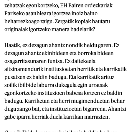
zehatzak egonkortzeko, EH Bairen ordezkariak
Pariseko asanbleara igortzea inoiz baino
beharrezkoago zaigu. Zergatik kopiak hautatu
originalak igortzeko manera badelarik?
Haatik, ez dezagun ahantz nondik heldu garen. Ez
dezagun ahantz ekinbideen eta borroka bideen
osagarritasunaren funtsa. Ez daitekeela
aitzinamendurik instituzioetan herritik eta karrikatik
pusatzen ez baldin badugu. Eta karrikatik arituz
soilik ibilbide laburra dukegula egin urratsak
egonkortzeko instituzioen babesa lortzen ez baldin
badugu. Karriketan eta herri mugimenduetan behar
dugu zango bat, eta instituzioetan bigarrena. Ahantzi
gabe iparra herriak duela karrikan marrazten.