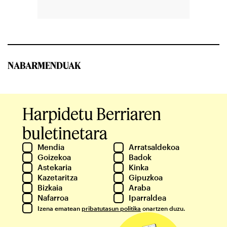
NABARMENDUAK
Harpidetu Berriaren
buletinetara
Mendia
Arratsaldekoa
Goizekoa
Badok
Astekaria
Kinka
Kazetaritza
Gipuzkoa
Bizkaia
Araba
Nafarroa
Iparraldea
Izena ematean
pribatutasun politika
onartzen duzu.