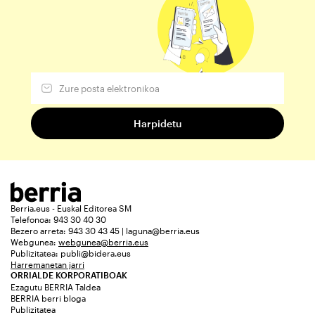
Berria.eus - Euskal Editorea SM
Telefonoa: 943 30 40 30
Bezero arreta: 943 30 43 45 | laguna@berria.eus
Webgunea:
webgunea@berria.eus
Publizitatea:
publi@bidera.eus
Harremanetan jarri
ORRIALDE KORPORATIBOAK
Ezagutu BERRIA Taldea
BERRIA berri bloga
Publizitatea