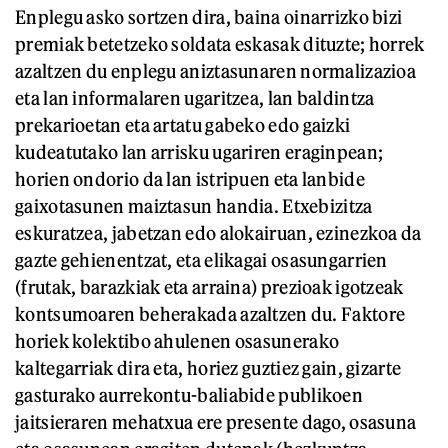
Enplegu asko sortzen dira, baina oinarrizko bizi
premiak betetzeko soldata eskasak dituzte; horrek
azaltzen du enplegu aniztasunaren normalizazioa
eta lan informalaren ugaritzea, lan baldintza
prekarioetan eta artatu gabeko edo gaizki
kudeatutako lan arrisku ugariren eraginpean;
horien ondorio da lan istripuen eta lanbide
gaixotasunen maiztasun handia. Etxebizitza
eskuratzea, jabetzan edo alokairuan, ezinezkoa da
gazte gehienentzat, eta elikagai osasungarrien
(frutak, barazkiak eta arraina) prezioak igotzeak
kontsumoaren beherakada azaltzen du. Faktore
horiek kolektibo ahulenen osasunerako
kaltegarriak dira eta, horiez guztiez gain, gizarte
gasturako aurrekontu-baliabide publikoen
jaitsieraren mehatxua ere presente dago, osasuna