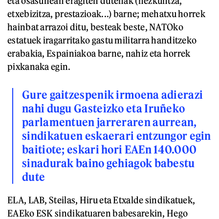
eta osasunean eragiten dutenak (hezkuntza,
etxebizitza, prestazioak...) barne; mehatxu horrek
hainbat arrazoi ditu, besteak beste, NATOko
estatuek iragarritako gastu militarra handitzeko
erabakia, Espainiakoa barne, nahiz eta horrek
pixkanaka egin.
Gure gaitzespenik irmoena adierazi
nahi dugu Gasteizko eta Iruñeko
parlamentuen jarreraren aurrean,
sindikatuen eskaerari entzungor egin
baitiote; eskari hori EAEn 140.000
sinadurak baino gehiagok babestu
dute
ELA, LAB, Steilas, Hiru eta Etxalde sindikatuek,
EAEko ESK sindikatuaren babesarekin, Hego