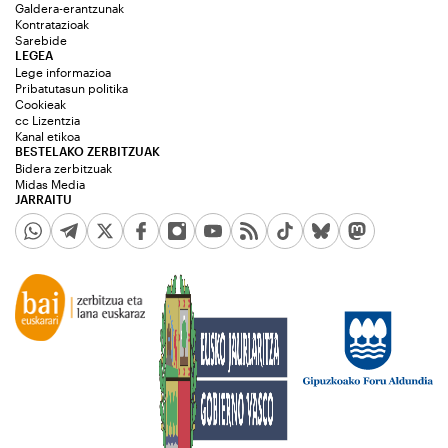
Galdera-erantzunak
Kontratazioak
Sarebide
LEGEA
Lege informazioa
Pribatutasun politika
Cookieak
cc Lizentzia
Kanal etikoa
BESTELAKO ZERBITZUAK
Bidera zerbitzuak
Midas Media
JARRAITU