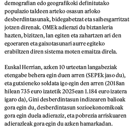
demografian edo geografikoki definitutako
populazio taldeen arteko osasun arloko
desberdintasunak, bidegabetzat eta saihesgarritzat
jotzen direnak. OMEk adierazi du biztanleria
hazten, bizitzen, lan egiten eta zahartzen ari den
egoeraren eta gaixotasunari aurre egiteko
erabiltzen diren sistema moten emaitza direla.
Euskal Herrian, azken 10 urteetan langabeziak
etengabe behera egin duen arren (SEPEk jaso du),
eta gutxieneko soldata igo egin den arren (2018an
hilean 735 euro izatetik 2025ean 1.184 euro izatera
igaro da), Gini desberdintasun indizearen balioak
gora egin du, desberdintasun sozioekonomikoak
gora egin duela adieraziz, eta pobrezia arriskuaren
adierazleak gora egin du azken hamarkadan.