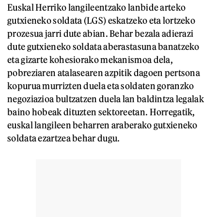
Euskal Herriko langileentzako lanbide arteko
gutxieneko soldata (LGS) eskatzeko eta lortzeko
prozesua jarri dute abian. Behar bezala adierazi
dute gutxieneko soldata aberastasuna banatzeko
eta gizarte kohesiorako mekanismoa dela,
pobreziaren atalasearen azpitik dagoen pertsona
kopurua murrizten duela eta soldaten goranzko
negoziazioa bultzatzen duela lan baldintza legalak
baino hobeak dituzten sektoreetan. Horregatik,
euskal langileen beharren araberako gutxieneko
soldata ezartzea behar dugu.