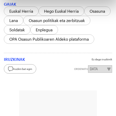
GAIAK
Euskal Herria
Hego Euskal Herria
Osasuna
Lana
Osasun politikak eta zerbitzuak
Soldatak
Enplegua
OPA Osasun Publikoaren Aldeko plataforma
IRUZKINAK
Ez dago iruzkinik
Iruzkin bat egin
ORDENATU