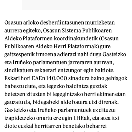
Osasun arloko desberdintasunen murrizketan
aurrera egiteko, Osasun Sistema Publikoaren
Aldeko Plataformen koordinakundetik (Osasun
Publikoaren Aldeko Herri Plataformak) gure
gaitzespenik irmoena adierazi nahi dugu Gasteizko
eta Iruñeko parlamentuen jarreraren aurrean,
sindikatuen eskaerari entzungor egin baitiote.
Eskari hori EAEn 140.000 sinadura baino gehiagok
babestu dute, eta legezko baldintza guztiak
betetzen zituzten bi legegintzako herri ekimenetan
gauzatu da, bidegabeki alde batera utzi direnak.
Gasteizko eta Iruñeko parlamentuek ez dituzte
izapidetzeko onartu ere egin LHEak, eta atea itxi
diote euskal herritarren benetako beharrei