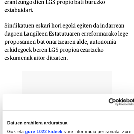
erantzungo dien LGS propio bati buruzko
eztabaidari.
Sindikatuen eskari hori egoki egiten da indarrean
dagoen Langileen Estatutuaren erreformarako lege
proposamen bat onartzearen alde, autonomia
erkidegoek beren LGS propioa ezartzeko
eskumenak aitor ditzaten.
Datuen erabilera arduratsua
Guk eta
gure 1022 kideek
sure informacio pertsonala, zure