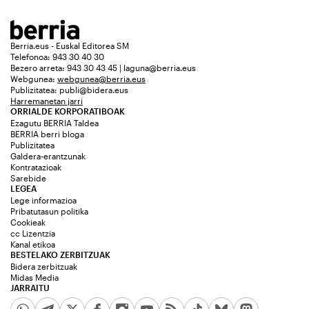
Berria.eus - Euskal Editorea SM
Telefonoa: 943 30 40 30
Bezero arreta: 943 30 43 45 | laguna@berria.eus
Webgunea:
webgunea@berria.eus
Publizitatea:
publi@bidera.eus
Harremanetan jarri
ORRIALDE KORPORATIBOAK
Ezagutu BERRIA Taldea
BERRIA berri bloga
Publizitatea
Galdera-erantzunak
Kontratazioak
Sarebide
LEGEA
Lege informazioa
Pribatutasun politika
Cookieak
cc Lizentzia
Kanal etikoa
BESTELAKO ZERBITZUAK
Bidera zerbitzuak
Midas Media
JARRAITU