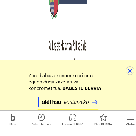
Zure babes ekonomikoari esker
egiten dugu kazetaritza
konprometitua.
BABESTU BERRIA
Egin zure ekarpena
Gaur
Azken berriak
Entzun BERRIA
Nire BERRIA
Atalak