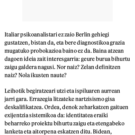
Italiar psikoanalistari ez zaio Berlin gehiegi
gustatzen, bistan da, eta bere diagnostikoa grazia
mugatuko probokazioa baino ez da. Baina atzean
dagoen ideia zait interesgarria: geure burua bihurtu
zaigu galdera nagusi. Nor naiz? Zelan definitzen
naiz? Nola ikusten naute?
Leihotik begiratzeari utzi eta ispiluaren aurrean
jarri gara. Errazegia litzateke nartzisismo gisa
deskalifikatzea. Ordea, denok zeharkatzen gaituen
exijentzia sistemikoa da: identitatea eraiki
beharreko proiektu bihurtu zaigu eta etengabeko
lanketa eta aitorpena eskatzen ditu. Bidean,