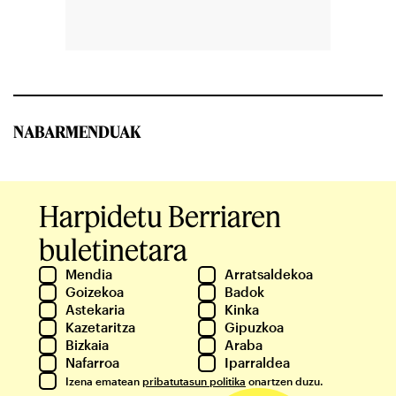
NABARMENDUAK
Harpidetu Berriaren
buletinetara
Mendia
Arratsaldekoa
Goizekoa
Badok
Astekaria
Kinka
Kazetaritza
Gipuzkoa
Bizkaia
Araba
Nafarroa
Iparraldea
Izena ematean
pribatutasun politika
onartzen duzu.