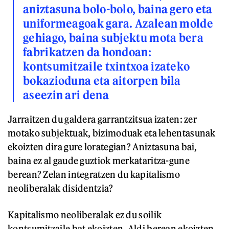
aniztasuna bolo-bolo, baina gero eta
uniformeagoak gara. Azalean molde
gehiago, baina subjektu mota bera
fabrikatzen da hondoan:
kontsumitzaile txintxoa izateko
bokazioduna eta aitorpen bila
aseezin ari dena
Jarraitzen du galdera garrantzitsua izaten: zer
motako subjektuak, bizimoduak eta lehentasunak
ekoizten dira gure lorategian? Aniztasuna bai,
baina ez al gaude guztiok merkataritza-gune
berean? Zelan integratzen du kapitalismo
neoliberalak disidentzia?
Kapitalismo neoliberalak ez du soilik
kontsumitzaile bat ekoizten. Aldi berean ekoizten