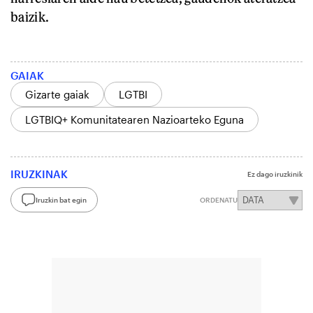
baizik.
GAIAK
Gizarte gaiak
LGTBI
LGTBIQ+ Komunitatearen Nazioarteko Eguna
IRUZKINAK
Ez dago iruzkinik
Iruzkin bat egin
ORDENATU