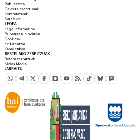
Publizitatea
Galdera-erantzunak
Kontratazioak
Sarebide
LEGEA
Lege informazioa
Pribatutasun politika
Cookieak
cc Lizentzia
Kanal etikoa
BESTELAKO ZERBITZUAK
Bidera zerbitzuak
Midas Media
JARRAITU