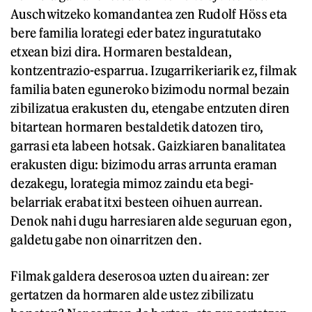
Auschwitzeko komandantea zen Rudolf Höss eta
bere familia lorategi eder batez inguratutako
etxean bizi dira. Hormaren bestaldean,
kontzentrazio-esparrua. Izugarrikeriarik ez, filmak
familia baten eguneroko bizimodu normal bezain
zibilizatua erakusten du, etengabe entzuten diren
bitartean hormaren bestaldetik datozen tiro,
garrasi eta labeen hotsak. Gaizkiaren banalitatea
erakusten digu: bizimodu arras arrunta eraman
dezakegu, lorategia mimoz zaindu eta begi-
belarriak erabat itxi besteen oihuen aurrean.
Denok nahi dugu harresiaren alde seguruan egon,
galdetu gabe non oinarritzen den.
Filmak galdera deserosoa uzten du airean: zer
gertatzen da hormaren alde ustez zibilizatu