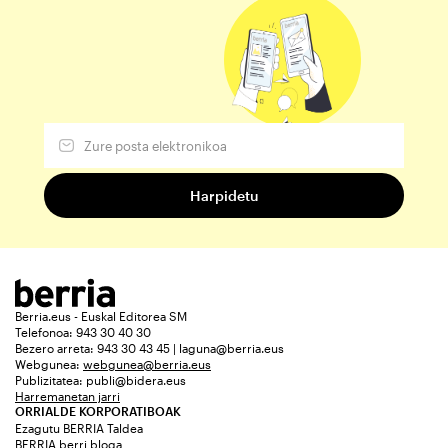
Berria.eus - Euskal Editorea SM
Telefonoa: 943 30 40 30
Bezero arreta: 943 30 43 45 | laguna@berria.eus
Webgunea:
webgunea@berria.eus
Publizitatea:
publi@bidera.eus
Harremanetan jarri
ORRIALDE KORPORATIBOAK
Ezagutu BERRIA Taldea
BERRIA berri bloga