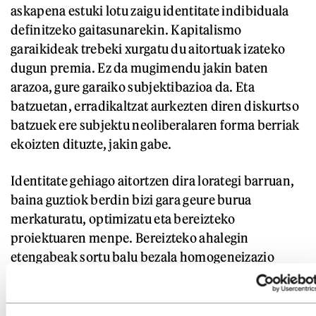
askapena estuki lotu zaigu identitate indibiduala
definitzeko gaitasunarekin. Kapitalismo
garaikideak trebeki xurgatu du aitortuak izateko
dugun premia. Ez da mugimendu jakin baten
arazoa, gure garaiko subjektibazioa da. Eta
batzuetan, erradikaltzat aurkezten diren diskurtso
batzuek ere subjektu neoliberalaren forma berriak
ekoizten dituzte, jakin gabe.
Identitate gehiago aitortzen dira lorategi barruan,
baina guztiok berdin bizi gara geure burua
merkaturatu, optimizatu eta bereizteko
proiektuaren menpe. Bereizteko ahalegin
etengabeak sortu balu bezala homogeneizazio
mota berria. Lehen, zapalkuntzak ikusezin
bihurtzen zituen molde ez-normatiboak,
horregatik izan ziren ezinbestekoak