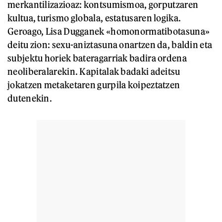
merkantilizazioaz: kontsumismoa, gorputzaren
kultua, turismo globala, estatusaren logika.
Geroago, Lisa Dugganek «homonormatibotasuna»
deitu zion: sexu-aniztasuna onartzen da, baldin eta
subjektu horiek bateragarriak badira ordena
neoliberalarekin. Kapitalak badaki adeitsu
jokatzen metaketaren gurpila koipeztatzen
dutenekin.