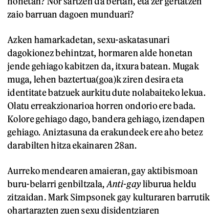
honetan? Nor sartzen da bertan, eta zer gertatzen
zaio barruan dagoen munduari?
Azken hamarkadetan, sexu-askatasunari
dagokionez behintzat, hormaren alde honetan
jende gehiago kabitzen da, itxura batean. Mugak
muga, lehen baztertua(goa)k ziren desira eta
identitate batzuek aurkitu dute nolabaiteko lekua.
Olatu erreakzionarioa horren ondorio ere bada.
Kolore gehiago dago, bandera gehiago, izendapen
gehiago. Aniztasuna da erakundeek ere aho betez
darabilten hitza ekainaren 28an.
Aurreko mendearen amaieran, gay aktibismoan
buru-belarri genbiltzala,
Anti-gay
liburua heldu
zitzaidan. Mark Simpsonek gay kulturaren barrutik
ohartarazten zuen sexu disidentziaren