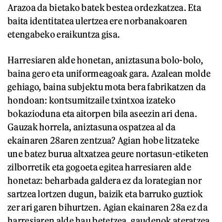
Arazoa da bietako batek bestea ordezkatzea. Eta
baita identitatea ulertzea ere norbanakoaren
etengabeko eraikuntza gisa.
Harresiaren alde honetan, aniztasuna bolo-bolo,
baina gero eta uniformeagoak gara. Azalean molde
gehiago, baina subjektu mota bera fabrikatzen da
hondoan: kontsumitzaile txintxoa izateko
bokazioduna eta aitorpen bila aseezin ari dena.
Gauzak horrela, aniztasuna ospatzea al da
ekainaren 28aren zentzua? Agian hobe litzateke
une batez burua altxatzea geure nortasun-etiketen
zilborretik eta gogoeta egitea harresiaren alde
honetaz: beharbada galdera ez da lorategian nor
sartzea lortzen dugun, baizik eta barruko guztiok
zer ari garen bihurtzen. Agian ekainaren 28a ez da
harresiaren alde hau betetzea, gaudenok ateratzea