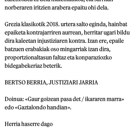
norberaren iritzien arabera epaitu ohi dela.
Grezia klasikotik 2018. urtera salto eginda, hainbat
epaiketa kontrajarriren aurrean, herritar ugari bildu
dira kaleetan injustiziaren kontra. Izan ere, epaile
batzuen erabakiak oso mingarriak izan dira,
proportzionaltasun faltaz eta konparaziozko
bidegabekeriaz beterik.
BERTSO BERRIA, JUSTIZIARI JARRIA
Doinua: «Gaur goizean pasa det / ikararen marra»
edo «Gaztalondo handian».
Herria haserre dago