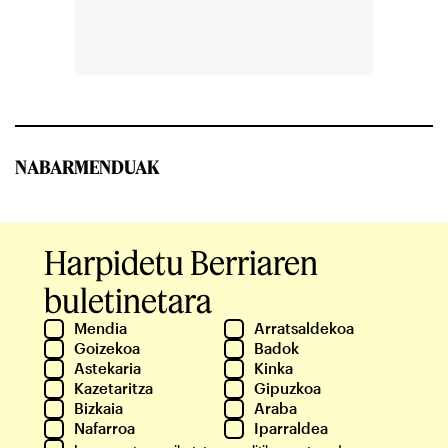
NABARMENDUAK
Harpidetu Berriaren
buletinetara
Mendia
Arratsaldekoa
Goizekoa
Badok
Astekaria
Kinka
Kazetaritza
Gipuzkoa
Bizkaia
Araba
Nafarroa
Iparraldea