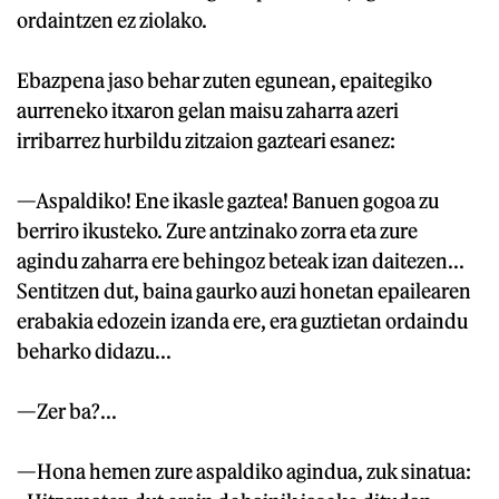
ordaintzen ez ziolako.
Ebazpena jaso behar zuten egunean, epaitegiko
aurreneko itxaron gelan maisu zaharra azeri
irribarrez hurbildu zitzaion gazteari esanez:
—Aspaldiko! Ene ikasle gaztea! Banuen gogoa zu
berriro ikusteko. Zure antzinako zorra eta zure
agindu zaharra ere behingoz beteak izan daitezen...
Sentitzen dut, baina gaurko auzi honetan epailearen
erabakia edozein izanda ere, era guztietan ordaindu
beharko didazu...
—Zer ba?...
—Hona hemen zure aspaldiko agindua, zuk sinatua: