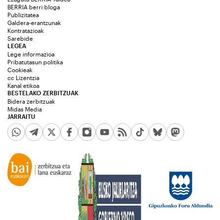
BERRIA berri bloga
Publizitatea
Galdera-erantzunak
Kontratazioak
Sarebide
LEGEA
Lege informazioa
Pribatutasun politika
Cookieak
cc Lizentzia
Kanal etikoa
BESTELAKO ZERBITZUAK
Bidera zerbitzuak
Midas Media
JARRAITU