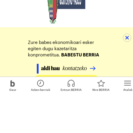
Zure babes ekonomikoari esker
egiten dugu kazetaritza
konprometitua.
BABESTU BERRIA
Egin zure ekarpena
Gaur
Azken berriak
Entzun BERRIA
Nire BERRIA
Atalak