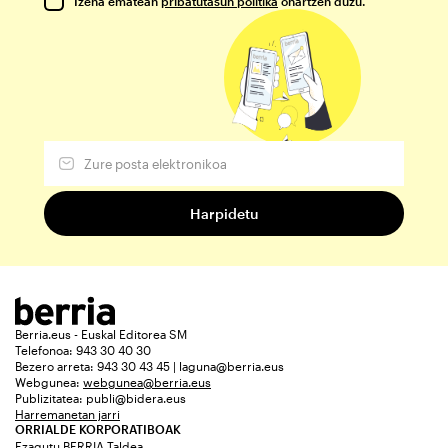
Izena ematean
pribatutasun politika
onartzen duzu.
Berria.eus - Euskal Editorea SM
Telefonoa: 943 30 40 30
Bezero arreta: 943 30 43 45 | laguna@berria.eus
Webgunea:
webgunea@berria.eus
Publizitatea:
publi@bidera.eus
Harremanetan jarri
ORRIALDE KORPORATIBOAK
Ezagutu BERRIA Taldea