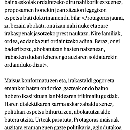
baina eskolak ordaintzeko diru nahikorik ez zuenez,
proposamen honekin joan zitzaion legegizon
ospetsu bati doktrinamendu bila: «Protagoras jauna,
zu bezain abokatu ona izan nahi nuke eta zure
irakaspenak jasotzeko prest naukazu. Nire familiak,
ordea, ez dauka zuri ordaintzeko adina. Beraz, ongi
baderitzozu, abokatutzan hasten naizenean,
irabazten dudan lehenengo auziaren soldatarekin
ordainduko dizut».
Maisua konformatu zen eta, irakastaldi gogor eta
emankor baten ondorioz, gazteak ondo baino
hobeto ikasi zituen lanbidearen trikimailu guztiak.
Haren dialektikaren xarma azkar zabaldu zenez,
politikari ospetsu bihurtu zen, abokatutza alde
batera utzita. Urteak pasatuta, Protagoras maisuak
auzitara eraman zuen gazte politikaria, agindutakoa