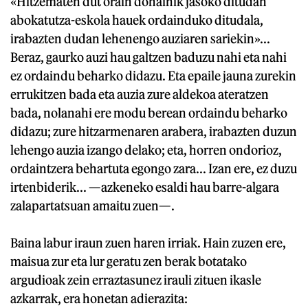
«Hitzematen dut orain dohainik jasoko ditudan
abokatutza-eskola hauek ordainduko ditudala,
irabazten dudan lehenengo auziaren sariekin»...
Beraz, gaurko auzi hau galtzen baduzu nahi eta nahi
ez ordaindu beharko didazu. Eta epaile jauna zurekin
errukitzen bada eta auzia zure aldekoa ateratzen
bada, nolanahi ere modu berean ordaindu beharko
didazu; zure hitzarmenaren arabera, irabazten duzun
lehengo auzia izango delako; eta, horren ondorioz,
ordaintzera behartuta egongo zara... Izan ere, ez duzu
irtenbiderik... —azkeneko esaldi hau barre-algara
zalapartatsuan amaitu zuen—.
Baina labur iraun zuen haren irriak. Hain zuzen ere,
maisua zur eta lur geratu zen berak botatako
argudioak zein erraztasunez irauli zituen ikasle
azkarrak, era honetan adierazita: