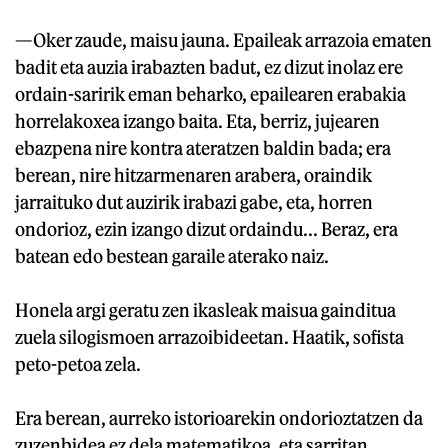
—Oker zaude, maisu jauna. Epaileak arrazoia ematen
badit eta auzia irabazten badut, ez dizut inolaz ere
ordain-saririk eman beharko, epailearen erabakia
horrelakoxea izango baita. Eta, berriz, jujearen
ebazpena nire kontra ateratzen baldin bada; era
berean, nire hitzarmenaren arabera, oraindik
jarraituko dut auzirik irabazi gabe, eta, horren
ondorioz, ezin izango dizut ordaindu... Beraz, era
batean edo bestean garaile aterako naiz.
Honela argi geratu zen ikasleak maisua gainditua
zuela silogismoen arrazoibideetan. Haatik, sofista
peto-petoa zela.
Era berean, aurreko istorioarekin ondorioztatzen da
zuzenbidea ez dela matematikoa, eta sarritan