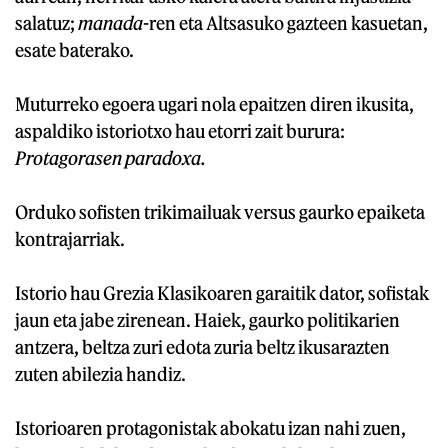
salatuz;
manada
-ren eta Altsasuko gazteen kasuetan,
esate baterako.
Muturreko egoera ugari nola epaitzen diren ikusita,
aspaldiko istoriotxo hau etorri zait burura:
Protagorasen paradoxa.
Orduko sofisten trikimailuak versus gaurko epaiketa
kontrajarriak.
Istorio hau Grezia Klasikoaren garaitik dator, sofistak
jaun eta jabe zirenean. Haiek, gaurko politikarien
antzera, beltza zuri edota zuria beltz ikusarazten
zuten abilezia handiz.
Istorioaren protagonistak abokatu izan nahi zuen,