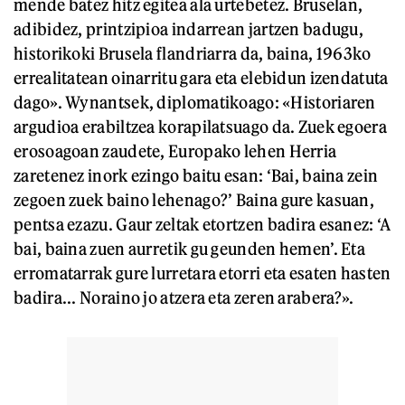
mende batez hitz egitea ala urtebetez. Bruselan,
adibidez, printzipioa indarrean jartzen badugu,
historikoki Brusela flandriarra da, baina, 1963ko
errealitatean oinarritu gara eta elebidun izendatuta
dago». Wynantsek, diplomatikoago: «Historiaren
argudioa erabiltzea korapilatsuago da. Zuek egoera
erosoagoan zaudete, Europako lehen Herria
zaretenez inork ezingo baitu esan: ‘Bai, baina zein
zegoen zuek baino lehenago?’ Baina gure kasuan,
pentsa ezazu. Gaur zeltak etortzen badira esanez: ‘A
bai, baina zuen aurretik gu geunden hemen’. Eta
erromatarrak gure lurretara etorri eta esaten hasten
badira... Noraino jo atzera eta zeren arabera?».