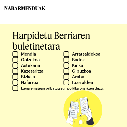
NABARMENDUAK
Harpidetu Berriaren
buletinetara
Mendia
Arratsaldekoa
Goizekoa
Badok
Astekaria
Kinka
Kazetaritza
Gipuzkoa
Bizkaia
Araba
Nafarroa
Iparraldea
Izena ematean
pribatutasun politika
onartzen duzu.