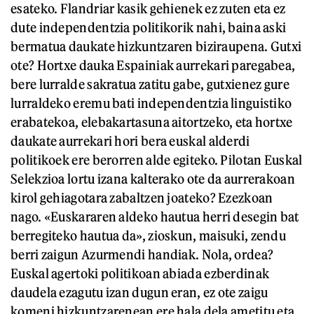
esateko. Flandriar kasik gehienek ez zuten eta ez
dute independentzia politikorik nahi, baina aski
bermatua daukate hizkuntzaren biziraupena. Gutxi
ote? Hortxe dauka Espainiak aurrekari paregabea,
bere lurralde sakratua zatitu gabe, gutxienez gure
lurraldeko eremu bati independentzia linguistiko
erabatekoa, elebakartasuna aitortzeko, eta hortxe
daukate aurrekari hori bera euskal alderdi
politikoek ere berorren alde egiteko. Pilotan Euskal
Selekzioa lortu izana kalterako ote da aurrerakoan
kirol gehiagotara zabaltzen joateko? Ezezkoan
nago. «Euskararen aldeko hautua herri desegin bat
berregiteko hautua da», zioskun, maisuki, zendu
berri zaigun Azurmendi handiak. Nola, ordea?
Euskal agertoki politikoan abiada ezberdinak
daudela ezagutu izan dugun eran, ez ote zaigu
komeni hizkuntzarenean ere hala dela ametitu eta,