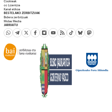
Cookieak
cc Lizentzia
Kanal etikoa
BESTELAKO ZERBITZUAK
Bidera zerbitzuak
Midas Media
JARRAITU