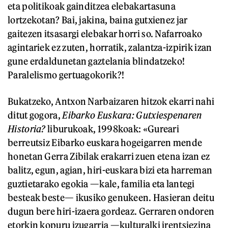
eta politikoak gainditzea elebakartasuna
lortzekotan? Bai, jakina, baina gutxienez jar
gaitezen itsasargi elebakar horri so. Nafarroako
agintariek ez zuten, horratik, zalantza-izpirik izan
gune erdaldunetan gaztelania blindatzeko!
Paralelismo gertuagokorik?!
Bukatzeko, Antxon Narbaizaren hitzok ekarri nahi
ditut gogora,
Eibarko Euskara: Gutxiespenaren
Historia?
liburukoak, 1998koak: «Gureari
berreutsiz Eibarko euskara hogeigarren mende
honetan Gerra Zibilak erakarri zuen etena izan ez
balitz, egun, agian, hiri-euskara bizi eta harreman
guztietarako egokia —kale, familia eta lantegi
besteak beste— ikusiko genukeen. Hasieran deitu
dugun bere hiri-izaera gordeaz. Gerraren ondoren
etorkin kopuru izugarria —kulturalki irentsiezina