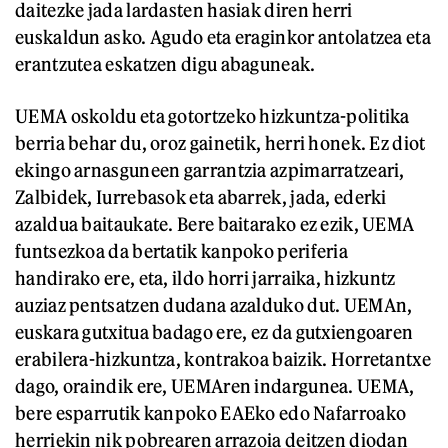
daitezke jada lardasten hasiak diren herri
euskaldun asko. Agudo eta eraginkor antolatzea eta
erantzutea eskatzen digu abaguneak.
UEMA oskoldu eta gotortzeko hizkuntza-politika
berria behar du, oroz gainetik, herri honek. Ez diot
ekingo arnasguneen garrantzia azpimarratzeari,
Zalbidek, Iurrebasok eta abarrek, jada, ederki
azaldua baitaukate. Bere baitarako ez ezik, UEMA
funtsezkoa da bertatik kanpoko periferia
handirako ere, eta, ildo horri jarraika, hizkuntz
auziaz pentsatzen dudana azalduko dut. UEMAn,
euskara gutxitua badago ere, ez da gutxiengoaren
erabilera-hizkuntza, kontrakoa baizik. Horretantxe
dago, oraindik ere, UEMAren indargunea. UEMA,
bere esparrutik kanpoko EAEko edo Nafarroako
herriekin nik pobrearen arrazoia deitzen diodan