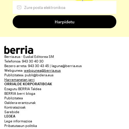
Berria.eus - Euskal Editorea SM
Telefonoa: 943 30 40 30
Bezero arreta: 943 30 43 45 | laguna@berria.eus
Webgunea:
webgunea@berria.eus
Publizitatea:
publi@bidera.eus
Harremanetan jarri
ORRIALDE KORPORATIBOAK
Ezagutu BERRIA Taldea
BERRIA berri bloga
Publizitatea
Galdera-erantzunak
Kontratazioak
Sarebide
LEGEA
Lege informazioa
Pribatutasun politika