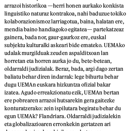
arrazoi historikoa —herri honen aurkako konkista
linguistiko naturaz kontrakoa, nahi baduzue tokiko
kolaborazionismoz larriagotua, baina, halatan ere,
mendia baino handiagoko egitatea— partekatzeaz
gainera, bada nor, gaur-gaurkoz ere, euskal
subjektu kulturalki askeari bide emateko. UEMAko
udalak murgilduak zeuden aspalditxoan lan
horretan eta horren aurka jo du, bete-betean,
oldarraldi judizialak. Beraz, bada, argi dago zertan
baliatu behar diren indarrak: lege bihurtu behar
dugu UEMAn euskara hizkuntza ofizial bakar
izatea. Agudo erreakzionatu ezik, UEMAn bertan
ere pobrearen arrazoi hutsarekin gera gaitezke
konturatzerako: zein ispilutara begiratu behar du
egun UEMAk? Flandriara. Oldarraldi judizialekin
eta globalizazioaren erronkekin gertatzen ari