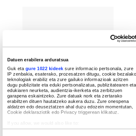
Datuen erabilera arduratsua
Guk eta
gure 1022 kideek
sure informacio pertsonala, zure
IP zenbakia, esaterako, prozesatzen ditugu, cookie bezalak
teknologiak erabiliz eta zure gailuko informazioak azitzen
dugu publizitate eta eduki pertsonalizatua, publizitatearen eta
edukiaren neurketa, audientzia-ikerketa eta zerbitzuen
garapena eskaintzeko. Zure datuak nork eta zertarako
erabiltzen dituen hautatzeko aukera duzu. Zure onespena
aldatzen edo deuseztatzen ahal duzu edozein momentutan,
Cookie deklaraziotik edo Privacy triggerean klikatuz.
If you allow, we would also like to:
Collect information about your geographical location
which can be accurate to within several meters