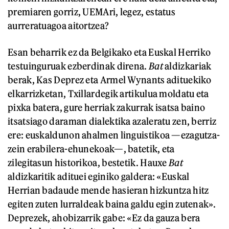
premiaren gorriz, UEMAri, legez, estatus
aurreratuagoa aitortzea?
Esan beharrik ez da Belgikako eta Euskal Herriko
testuinguruak ezberdinak direna.
Bat
aldizkariak
berak, Kas Deprez eta Armel Wynants adituekiko
elkarrizketan, Txillardegik artikulua moldatu eta
pixka batera, gure herriak zakurrak isatsa baino
itsatsiago daraman dialektika azaleratu zen, berriz
ere: euskaldunon ahalmen linguistikoa —ezagutza-
zein erabilera-ehunekoak—, batetik, eta
zilegitasun historikoa, bestetik. Hauxe
Bat
aldizkaritik adituei eginiko galdera: «Euskal
Herrian badaude mende hasieran hizkuntza hitz
egiten zuten lurraldeak baina galdu egin zutenak».
Deprezek, ahobizarrik gabe: «Ez da gauza bera