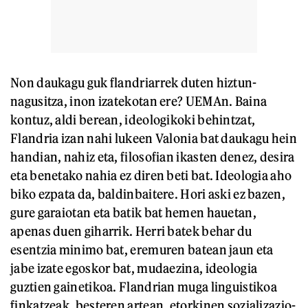
Non daukagu guk flandriarrek duten hiztun-
nagusitza, inon izatekotan ere? UEMAn. Baina
kontuz, aldi berean, ideologikoki behintzat,
Flandria izan nahi lukeen Valonia bat daukagu hein
handian, nahiz eta, filosofian ikasten denez, desira
eta benetako nahia ez diren beti bat. Ideologia aho
biko ezpata da, baldinbaitere. Hori aski ez bazen,
gure garaiotan eta batik bat hemen hauetan,
apenas duen giharrik. Herri batek behar du
esentzia minimo bat, eremuren batean jaun eta
jabe izate egoskor bat, mudaezina, ideologia
guztien gainetikoa. Flandrian muga linguistikoa
finkatzeak, besteren artean, etorkinen sozializazio-