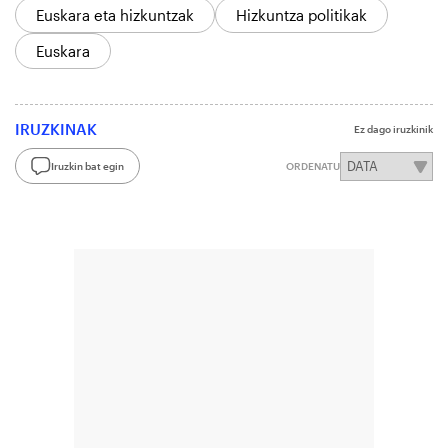
Euskara eta hizkuntzak
Hizkuntza politikak
Euskara
IRUZKINAK
Ez dago iruzkinik
Iruzkin bat egin
ORDENATU