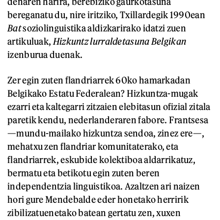
denaren harira, berebiziko gaurkotasuna
bereganatu du, nire iritziko, Txillardegik 1990ean
Bat
soziolinguistika aldizkarirako idatzi zuen
artikuluak,
Hizkuntz lurraldetasuna Belgikan
izenburua duenak.
Zer egin zuten flandriarrek 60ko hamarkadan
Belgikako Estatu Federalean? Hizkuntza-mugak
ezarri eta kaltegarri zitzaien elebitasun ofizial zitala
paretik kendu, nederlanderaren fabore. Frantsesa
—mundu-mailako hizkuntza sendoa, zinez ere—,
mehatxu zen flandriar komunitaterako, eta
flandriarrek, eskubide kolektiboa aldarrikatuz,
bermatu eta betikotu egin zuten beren
independentzia linguistikoa. Azaltzen ari naizen
hori gure Mendebalde eder honetako herririk
zibilizatuenetako batean gertatu zen, xuxen