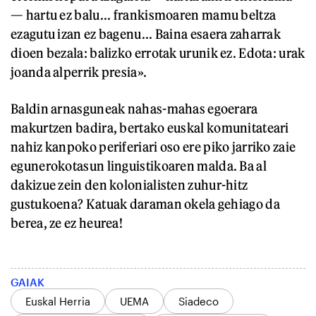
— hartu ez balu... frankismoaren mamu beltza
ezagutu izan ez bagenu... Baina esaera zaharrak
dioen bezala: balizko errotak urunik ez. Edota: urak
joanda alperrik presia».
Baldin arnasguneak nahas-mahas egoerara
makurtzen badira, bertako euskal komunitateari
nahiz kanpoko periferiari oso ere piko jarriko zaie
egunerokotasun linguistikoaren malda. Ba al
dakizue zein den kolonialisten zuhur-hitz
gustukoena? Katuak daraman okela gehiago da
berea, ze ez heurea!
GAIAK
Euskal Herria
UEMA
Siadeco