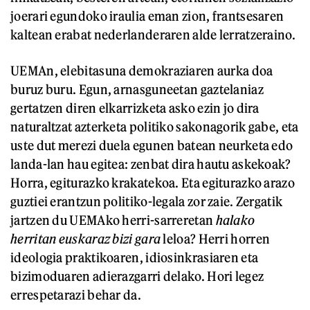
joerari egundoko iraulia eman zion, frantsesaren
kaltean erabat nederlanderaren alde lerratzeraino.
UEMAn, elebitasuna demokraziaren aurka doa
buruz buru. Egun, arnasguneetan gaztelaniaz
gertatzen diren elkarrizketa asko ezin jo dira
naturaltzat azterketa politiko sakonagorik gabe, eta
uste dut merezi duela egunen batean neurketa edo
landa-lan hau egitea: zenbat dira hautu askekoak?
Horra, egiturazko krakatekoa. Eta egiturazko arazo
guztiei erantzun politiko-legala zor zaie. Zergatik
jartzen du UEMAko herri-sarreretan
halako
herritan euskaraz bizi gara
leloa? Herri horren
ideologia praktikoaren, idiosinkrasiaren eta
bizimoduaren adierazgarri delako. Hori legez
errespetarazi behar da.