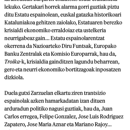
lekuko. Gertakari horrek alarma gorri guztiak piztu
ditu Estatu espainolean, euskal gatazka historikoari
Kataluniakoa gehitzen zaiolako, Estatuaren berezko
krisialdi ekonomiko erraldoiaz eta ustelkeria
neurrigabeaz gain... Estatu espainolarentzat
okerrena da Nazioarteko Diru Funtsak, Europako
Banku Zentralak eta Komisio Europarrak, hau da,
Troika
-k, krisialdia gainditzen lagundu beharrean,
gero eta neurri ekonomiko bortitzagoak inposatzen
dizkiola.
Duela gutxi Zarzuelan elkartu ziren trantsizio
espainolak azken hamarkadatan izan dituen
arduradun politiko nagusi guztiak, hau da, Juan
Carlos erregea, Felipe Gonzalez, Jose Luis Rodriguez
Zapatero, Jose Maria Aznar eta Mariano Rajoy...