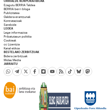
ORRIALDE KORPORATIBOAK
Ezagutu BERRIA Taldea
BERRIA berri bloga
Publizitatea
Galdera-erantzunak
Kontratazioak
Sarebide
LEGEA
Lege informazioa
Pribatutasun politika
Cookieak
cc Lizentzia
Kanal etikoa
BESTELAKO ZERBITZUAK
Bidera zerbitzuak
Midas Media
JARRAITU