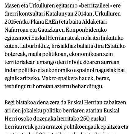
Masen eta Urkulluren egitasmo «berritzaileei» ere
(herri kontsultari Katalunyan 2014an, Urkulluren
2015erako Plana EAEn) eta baita Aldaketari
Nafarroan eta Gatazkaren Konponbiderako
egitasmoei Euskal Herrian ateak nola itxi finkatuko
zuten. Laburbilduz, krisialdiaz baliatu dira Estatuko
botereak, maila politikoan, ekonomikoan zein
territorialean emango den inboluzioaren aurrean
indar politiko eta ekonomiko espainol nagusiak bat
eginik aritzeko. Makro epaiketa hauek, beraz,
testuinguru horretan aztertu behar ditugu.
Begi bistakoa dena zera da Euskal Herrian zabaltzen
ari den jokaleku politiko berriaren atarian Euskal
Herri osoko dozenaka herritako 250 euskal
herritarretik gora arrazoi politikoengatik epaitzea eta