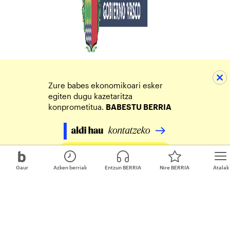
Zure babes ekonomikoari esker
egiten dugu kazetaritza
konprometitua.
BABESTU BERRIA
Egin zure ekarpena
Gaur
Azken berriak
Entzun BERRIA
Nire BERRIA
Atalak