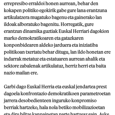
errepresibo erraldoi honen aurrean, behar den
kokapen politiko egokirik gabe gure lana erantzuna
artikulatzera mugatuko bagenu eta gainerako lan
ildoak alboratuko bagenitu. Horregatik, gure
erantzun dinamika guztiak Euskal Herriari dagokion
marko demokratikoaren eta gatazkaren
konponbidearen aldeko jarduera eta iniziatiba
politikoan txertatu behar ditugu, lan ildo honetan ere
indarrak metatuz eta estatuaren aurrean ahalik eta
sektore zabalenak artikulatuz, herriz herri eta baita
nazio mailan ere.
Garbi dago Euskal Herria eta euskal jendartea prest
dagoela konfrontazio demokratikoen parametroetan
jarrera desobedienteen inguruko konpromiso
berriak hartzeko, hala nola betiko mobilizazioetan
eta diru biltze kanpainetan parte hartzeaz gain, Aske