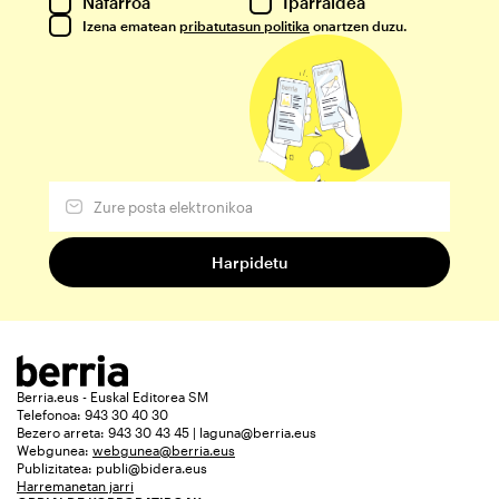
Nafarroa
Iparraldea
Izena ematean
pribatutasun politika
onartzen duzu.
Berria.eus - Euskal Editorea SM
Telefonoa: 943 30 40 30
Bezero arreta: 943 30 43 45 | laguna@berria.eus
Webgunea:
webgunea@berria.eus
Publizitatea:
publi@bidera.eus
Harremanetan jarri