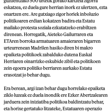
guztientzako 500 urtetik gorako kartzela zigorra
eskatzea, ez duela gure herrian inork ez ulertzen, ezta
onartzen ere. Are gutxiago zigor horiek inboluzio
politikoaren erdian kokatzen badira eta Estatu
mailako protesta soziala ezkutatzeko erabiltzen
direnean. Horregatik, Aieteko Gailurraren eta
ETAren borroka armatuaren amaieraren bigarren
urteurrenean Madrilen hasiko diren bi makro
epaiketa politikoek zabalduko dutena Euskal
Herriaren oinarrizko eskubide zibil eta politikoen
zein egoera politiko berriaren aurkako Estatu
erasotzat jo behar dugu.
Era berean, argi izan behar dugu horrelako epaiketa
ziklo luzeak ez duela inondik ere Ezker Abertzalearen
jarduera zein iniziatiba politikoa baldintzatu behar,
eta horixe gertatuko litzateke, Estatuaren operazio