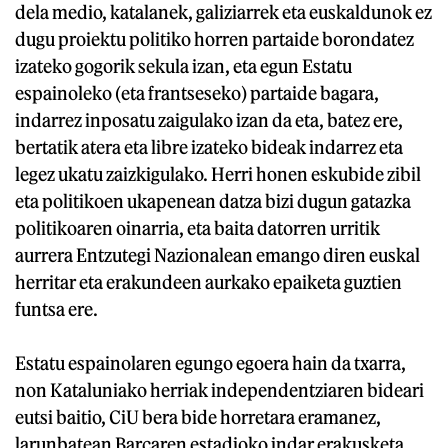
dela medio, katalanek, galiziarrek eta euskaldunok ez
dugu proiektu politiko horren partaide borondatez
izateko gogorik sekula izan, eta egun Estatu
espainoleko (eta frantseseko) partaide bagara,
indarrez inposatu zaigulako izan da eta, batez ere,
bertatik atera eta libre izateko bideak indarrez eta
legez ukatu zaizkigulako. Herri honen eskubide zibil
eta politikoen ukapenean datza bizi dugun gatazka
politikoaren oinarria, eta baita datorren urritik
aurrera Entzutegi Nazionalean emango diren euskal
herritar eta erakundeen aurkako epaiketa guztien
funtsa ere.
Estatu espainolaren egungo egoera hain da txarra,
non Kataluniako herriak independentziaren bideari
eutsi baitio, CiU bera bide horretara eramanez,
larunbatean Barçaren estadioko indar erakusketa