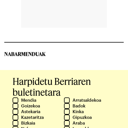
NABARMENDUAK
Harpidetu Berriaren
buletinetara
Mendia
Arratsaldekoa
Goizekoa
Badok
Astekaria
Kinka
Kazetaritza
Gipuzkoa
Bizkaia
Araba