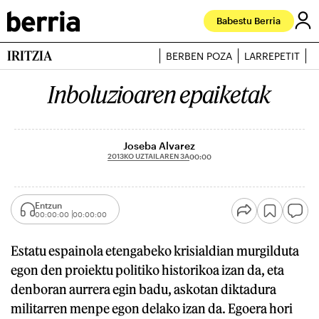
Babestu Berria
IRITZIA
BERBEN POZA
LARREPETIT
J
Inboluzioaren epaiketak
Joseba Alvarez
2013KO UZTAILAREN 3A
00:00
Entzun
00:00:00
00:00:00
Estatu espainola etengabeko krisialdian murgilduta
egon den proiektu politiko historikoa izan da, eta
denboran aurrera egin badu, askotan diktadura
militarren menpe egon delako izan da. Egoera hori