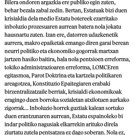
Bilera ondoren argazkia ere publiko egin zuten,
behar bezala zabal zedin. Bertan, Estatuak bizi duen
krisialdia dela medio Estatu botereek ezarritako
inboluzio prozesuaren aurrean batera nola jokatu
hausnartu zuten. Izan ere, datorren udazkenetik
aurrera, makro epaiketak emango diren garai berean
neurri politiko eta ekonomiko gogorrak martxan
jartzen hasiko baitira, hala nola pentsioen erreforma,
tokiko administrazioaren erreforma, LOMCEren
egitasmoa, Parot Doktrina eta kartzela politikaren
areagotzea, Konstituzio Epaitegiaren erabaki
birzentralizatzaile berriak, krisialdi ekonomikoak
eragingo duen borroka sozialetan atxilotuen aurkako
zigorrak... Inboluzio horrek guztiak kalean sortuko
duen erantzunaren aurrean, Estatu espainoleko bi
indar politiko nagusiak elkarrekin arituko direla
ziurtatu zutela pentsatzea ez dago soberan. Nola ez,