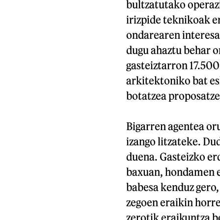
bultzatutako operazi
irizpide teknikoak er
ondarearen interesak
dugu ahaztu behar o
gasteiztarron 17.500 
arkitektoniko bat e
botatzea proposatze
Bigarren agentea oru
izango litzateke. Du
duena. Gasteizko erd
baxuan, hondamen eg
babesa kenduz gero,
zegoen eraikin horre
zerotik eraikuntza b