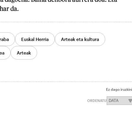
har da.
raba
Euskal Herria
Arteak eta kultura
ea
Arteak
Ez dago iruzkin
ORDENATU