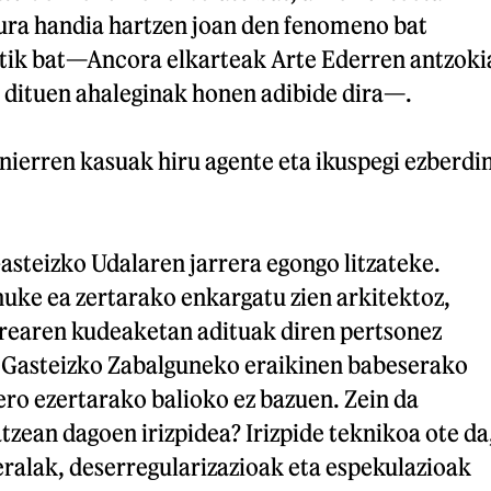
ura handia hartzen joan den fenomeno bat
atik bat—Ancora elkarteak Arte Ederren antzoki
 dituen ahaleginak honen adibide dira—.
nierren kasuak hiru agente eta ikuspegi ezberdi
asteizko Udalaren jarrera egongo litzateke.
uke ea zertarako enkargatu zien arkitektoz,
rearen kudeaketan adituak diren pertsonez
i Gasteizko Zabalguneko eraikinen babeserako
gero ezertarako balioko ez bazuen. Zein da
zean dagoen irizpidea? Irizpide teknikoa ote da
beralak, deserregularizazioak eta espekulazioak