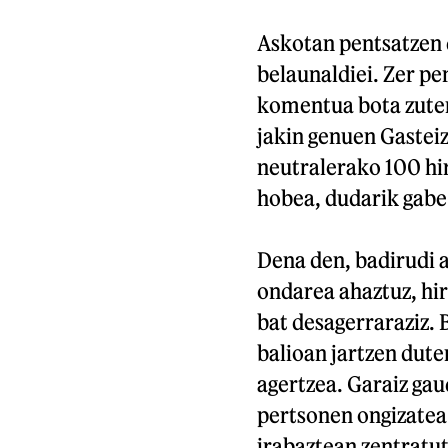
Askotan pentsatzen 
belaunaldiei. Zer pe
komentua bota zuten
jakin genuen Gastei
neutralerako 100 hir
hobea, dudarik gabe
Dena den, badirudi 
ondarea ahaztuz, hi
bat desagerraraziz.
balioan jartzen dut
agertzea. Garaiz ga
pertsonen ongizatea
irabaztean zentratu