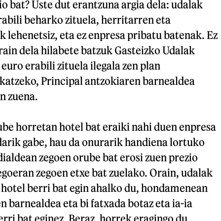
o bat? Uste dut erantzuna argia dela: udalak
abili beharko zituela, herritarren eta
 lehenetsiz, eta ez enpresa pribatu batenak. Ez
rain dela hilabete batzuk Gasteizko Udalak
euro erabili zituela ilegala zen plan
skatzeko, Principal antzokiaren barnealdea
n zuena.
be horretan hotel bat eraiki nahi duen enpresa
darik gabe, hau da onurarik handiena lortuko
ialdean zegoen orube bat erosi zuen prezio
oeran zegoen etxe bat zuelako. Orain, udalak
 hotel berri bat egin ahalko du, hondamenean
n barnealdea eta bi fatxada botaz eta ia-ia
erri bat eginez. Beraz, horrek eragingo du