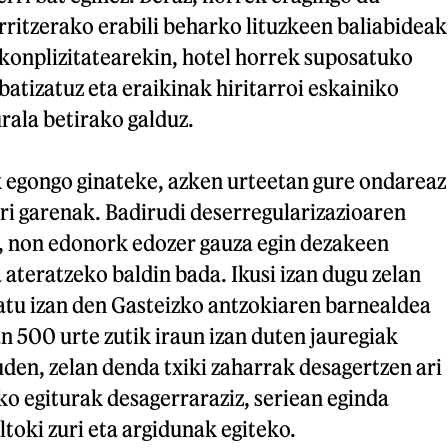
ritzerako erabili beharko lituzkeen baliabideak
 konplizitatearekin, hotel horrek suposatuko
atizatuz eta eraikinak hiritarroi eskainiko
rala betirako galduz.
k egongo ginateke, azken urteetan gure ondareaz
ri garenak. Badirudi deserregularizazioaren
, non edonork edozer gauza egin dezakeen
teratzeko baldin bada. Ikusi izan dugu zelan
atu izan den Gasteizko antzokiaren barnealdea
an 500 urte zutik iraun izan duten jauregiak
den, zelan denda txiki zaharrak desagertzen ari
ko egiturak desagerraraziz, seriean eginda
ltoki zuri eta argidunak egiteko.