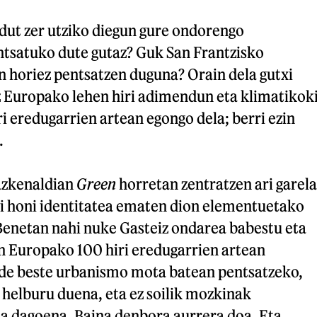
dut zer utziko diegun gure ondorengo
ntsatuko dute gutaz? Guk San Frantzisko
 horiez pentsatzen duguna? Orain dela gutxi
z Europako lehen hiri adimendun eta klimatikok
i eredugarrien artean egongo dela; berri ezin
.
azkenaldian
Green
horretan zentratzen ari garela
ri honi identitatea ematen dion elementuetako
 Benetan nahi nuke Gasteiz ondarea babestu eta
en Europako 100 hiri eredugarrien artean
ude beste urbanismo mota batean pentsatzeko,
 helburu duena, eta ez soilik mozkinak
ta dagoena. Baina denbora aurrera doa. Eta