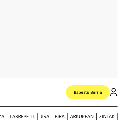
Babestu Berria
ZA
LARREPETIT
JIRA
BIRA
ARKUPEAN
ZINTAK