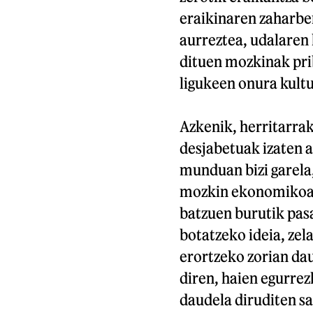
eraikinaren zaharber
aurreztea, udalaren
dituen mozkinak prib
ligukeen onura kultu
Azkenik, herritarra
desjabetuak izaten a
munduan bizi garela
mozkin ekonomikoa a
batzuen burutik pas
botatzeko ideia, zel
erortzeko zorian dau
diren, haien egurrez
daudela diruditen sa