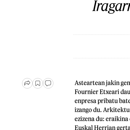
Iragar
Asteartean jakin gen
Fournier Etxeari dau
enpresa pribatu bate
izango du. Arkitek
ezizena du: eraikina
Euskal Herrian gert