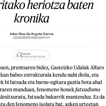
ritako heriotza baten
kronika
Julen Diaz de Argote Garcia
2022KO MAIATZAREN 15A
00:00
Entzun
00:00:00
00:00:00
uen, prentsaren bidez, Gasteizko Udalak Alfaro
kan babes estrukturala kendu nahi diola, eta
k bi fatxada eta barne-egitura guztia bota ahal
turaren munduan, fenomeno honek
fatxadismo
 desitxuratu, fatxada bakarrik mantenduz. Ez da
atu den fenomeno isolatu bat, azken urteetan