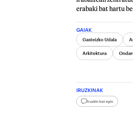
erabaki bat hartu be
GAIAK
Gasteizko Udala
A
Arkitektura
Ondar
IRUZKINAK
Iruzkin bat egin