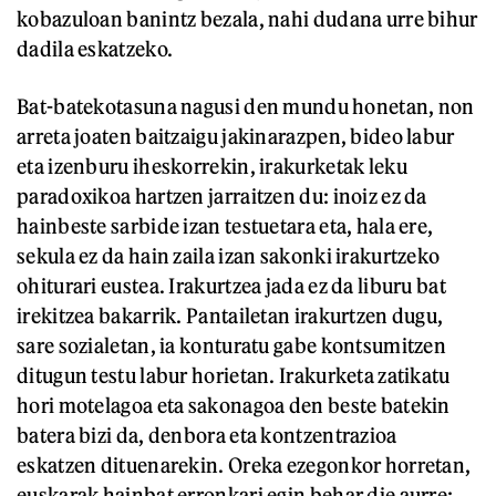
kobazuloan banintz bezala, nahi dudana urre bihur
dadila eskatzeko.
Bat-batekotasuna nagusi den mundu honetan, non
arreta joaten baitzaigu jakinarazpen, bideo labur
eta izenburu iheskorrekin, irakurketak leku
paradoxikoa hartzen jarraitzen du: inoiz ez da
hainbeste sarbide izan testuetara eta, hala ere,
sekula ez da hain zaila izan sakonki irakurtzeko
ohiturari eustea. Irakurtzea jada ez da liburu bat
irekitzea bakarrik. Pantailetan irakurtzen dugu,
sare sozialetan, ia konturatu gabe kontsumitzen
ditugun testu labur horietan. Irakurketa zatikatu
hori motelagoa eta sakonagoa den beste batekin
batera bizi da, denbora eta kontzentrazioa
eskatzen dituenarekin. Oreka ezegonkor horretan,
euskarak hainbat erronkari egin behar die aurre: