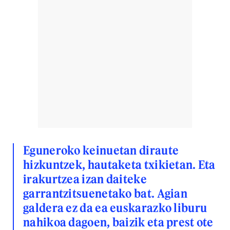
Eguneroko keinuetan diraute
hizkuntzek, hautaketa txikietan. Eta
irakurtzea izan daiteke
garrantzitsuenetako bat. Agian
galdera ez da ea euskarazko liburu
nahikoa dagoen, baizik eta prest ote