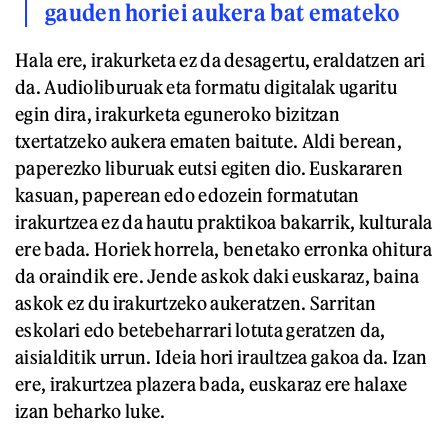
gauden horiei aukera bat emateko
Hala ere, irakurketa ez da desagertu, eraldatzen ari
da. Audioliburuak eta formatu digitalak ugaritu
egin dira, irakurketa eguneroko bizitzan
txertatzeko aukera ematen baitute. Aldi berean,
paperezko liburuak eutsi egiten dio. Euskararen
kasuan, paperean edo edozein formatutan
irakurtzea ez da hautu praktikoa bakarrik, kulturala
ere bada. Horiek horrela, benetako erronka ohitura
da oraindik ere. Jende askok daki euskaraz, baina
askok ez du irakurtzeko aukeratzen. Sarritan
eskolari edo betebeharrari lotuta geratzen da,
aisialditik urrun. Ideia hori iraultzea gakoa da. Izan
ere, irakurtzea plazera bada, euskaraz ere halaxe
izan beharko luke.