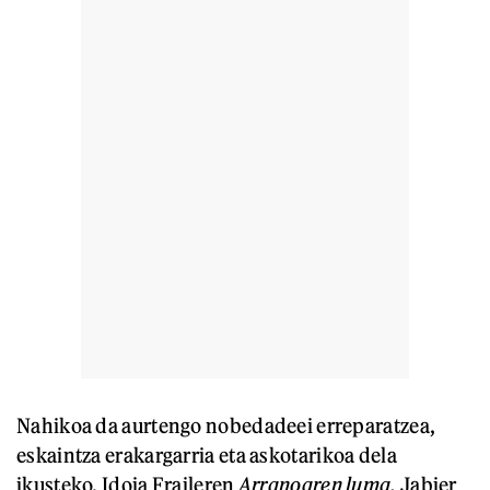
Nahikoa da aurtengo nobedadeei erreparatzea,
eskaintza erakargarria eta askotarikoa dela
ikusteko. Idoia Fraileren
Arranoaren luma,
Jabier