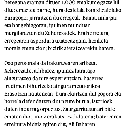
beregana eraman dituen 1.000 emakume gazte hil
ditu; emaztea barne, hura desleiala izan zitzaiolako.
Burugogor jarraitzen du erregeak. Baina, mila gau
eta bat gehiagotan, ipuinen munduan
murgilarazten du Xeherezadek. Era horretara,
erregearen asperdura uxatzeaz gain, heziketa
morala eman zion; bizirik ateratzearekin batera.
Oso pertsonala da irakurtzearen ariketa,
Xeherezade, adibidez, ipuinez haratago
ainguratzea da nire esperientzian, haserrea
irudimen bihurtzeko aingura metaforikoa.
Erasotzen nautenean, hura ekartzen dut gogora eta
horrela defendatzen dut neure burua, istorioek
duten indarra gorpuztuz. Zaurgarritasunari bide
ematen diot, inoiz erakutsi ez didatena; boterearen
erreinura bidaia egiten dut, Ali Babaren