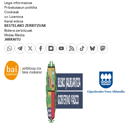
Lege informazioa
Pribatutasun politika
Cookieak
cc Lizentzia
Kanal etikoa
BESTELAKO ZERBITZUAK
Bidera zerbitzuak
Midas Media
JARRAITU