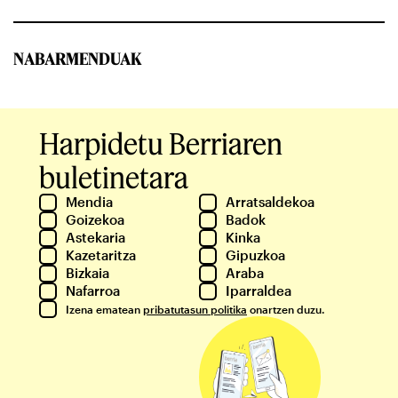
NABARMENDUAK
Harpidetu Berriaren
buletinetara
Mendia
Arratsaldekoa
Goizekoa
Badok
Astekaria
Kinka
Kazetaritza
Gipuzkoa
Bizkaia
Araba
Nafarroa
Iparraldea
Izena ematean
pribatutasun politika
onartzen duzu.