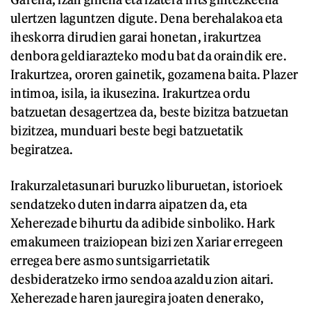
ulertzen laguntzen digute. Dena berehalakoa eta
iheskorra dirudien garai honetan, irakurtzea
denbora geldiarazteko modu bat da oraindik ere.
Irakurtzea, ororen gainetik, gozamena baita. Plazer
intimoa, isila, ia ikusezina. Irakurtzea ordu
batzuetan desagertzea da, beste bizitza batzuetan
bizitzea, munduari beste begi batzuetatik
begiratzea.
Irakurzaletasunari buruzko liburuetan, istorioek
sendatzeko duten indarra aipatzen da, eta
Xeherezade bihurtu da adibide sinboliko. Hark
emakumeen traiziopean bizi zen Xariar erregeen
erregea bere asmo suntsigarrietatik
desbideratzeko irmo sendoa azaldu zion aitari.
Xeherezade haren jauregira joaten denerako,