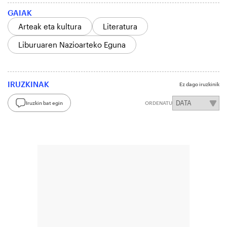
GAIAK
Arteak eta kultura
Literatura
Liburuaren Nazioarteko Eguna
IRUZKINAK
Ez dago iruzkinik
Iruzkin bat egin
ORDENATU