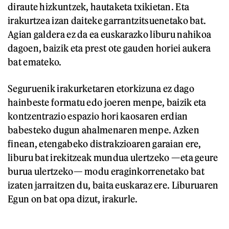
diraute hizkuntzek, hautaketa txikietan. Eta
irakurtzea izan daiteke garrantzitsuenetako bat.
Agian galdera ez da ea euskarazko liburu nahikoa
dagoen, baizik eta prest ote gauden horiei aukera
bat emateko.
Seguruenik irakurketaren etorkizuna ez dago
hainbeste formatu edo joeren menpe, baizik eta
kontzentrazio espazio hori kaosaren erdian
babesteko dugun ahalmenaren menpe. Azken
finean, etengabeko distrakzioaren garaian ere,
liburu bat irekitzeak mundua ulertzeko —eta geure
burua ulertzeko— modu eraginkorrenetako bat
izaten jarraitzen du, baita euskaraz ere. Liburuaren
Egun on bat opa dizut, irakurle.