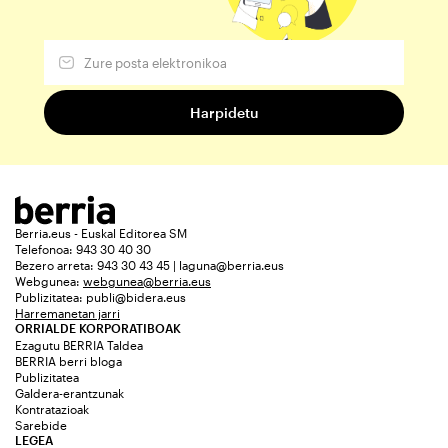
Berria.eus - Euskal Editorea SM
Telefonoa: 943 30 40 30
Bezero arreta: 943 30 43 45 | laguna@berria.eus
Webgunea:
webgunea@berria.eus
Publizitatea:
publi@bidera.eus
Harremanetan jarri
ORRIALDE KORPORATIBOAK
Ezagutu BERRIA Taldea
BERRIA berri bloga
Publizitatea
Galdera-erantzunak
Kontratazioak
Sarebide
LEGEA