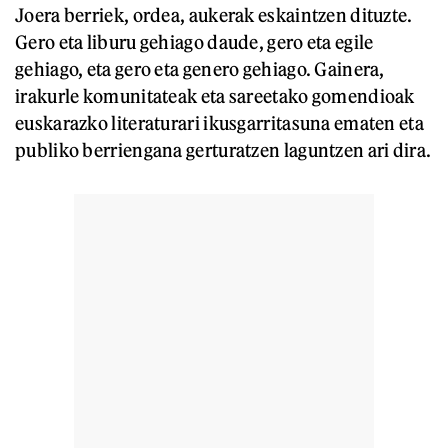
Joera berriek, ordea, aukerak eskaintzen dituzte.
Gero eta liburu gehiago daude, gero eta egile
gehiago, eta gero eta genero gehiago. Gainera,
irakurle komunitateak eta sareetako gomendioak
euskarazko literaturari ikusgarritasuna ematen eta
publiko berriengana gerturatzen laguntzen ari dira.