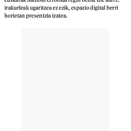
irakurleak ugaritzea ez ezik, espazio digital berri
horietan presentzia izatea.