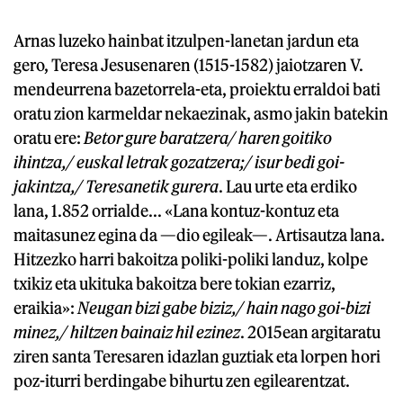
Arnas luzeko hainbat itzulpen-lanetan jardun eta
gero, Teresa Jesusenaren (1515-1582) jaiotzaren V.
mendeurrena bazetorrela-eta, proiektu erraldoi bati
oratu zion karmeldar nekaezinak, asmo jakin batekin
oratu ere:
Betor gure baratzera/ haren goitiko
ihintza,/ euskal letrak gozatzera;/ isur bedi goi-
jakintza,/ Teresanetik gurera
. Lau urte eta erdiko
lana, 1.852 orrialde... «Lana kontuz-kontuz eta
maitasunez egina da —dio egileak—. Artisautza lana.
Hitzezko harri bakoitza poliki-poliki landuz, kolpe
txikiz eta ukituka bakoitza bere tokian ezarriz,
eraikia»:
Neugan bizi gabe biziz,/ hain nago goi-bizi
minez,/ hiltzen bainaiz hil ezinez
. 2015ean argitaratu
ziren santa Teresaren idazlan guztiak eta lorpen hori
poz-iturri berdingabe bihurtu zen egilearentzat.