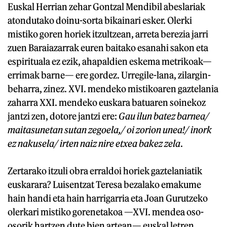
Euskal Herrian zehar Gontzal Mendibil abeslariak
atondutako doinu-sorta bikainari esker. Olerki
mistiko goren horiek itzultzean, arreta berezia jarri
zuen Baraiazarrak euren baitako esanahi sakon eta
espirituala ez ezik, ahapaldien eskema metrikoak—
errimak barne— ere gordez. Urregile-lana, zilargin-
beharra, zinez. XVI. mendeko mistikoaren gaztelania
zaharra XXI. mendeko euskara batuaren soinekoz
jantzi zen, dotore jantzi ere:
Gau ilun batez barnea/
maitasunetan sutan zegoela,/ oi zorion unea!/ inork
ez nakusela/ irten naiz nire etxea bakez zela
.
Zertarako itzuli obra erraldoi horiek gaztelaniatik
euskarara? Luisentzat Teresa bezalako emakume
hain handi eta hain harrigarria eta Joan Gurutzeko
olerkari mistiko gorenetakoa —XVI. mendea oso-
osorik hartzen dute bien artean— euskal letren