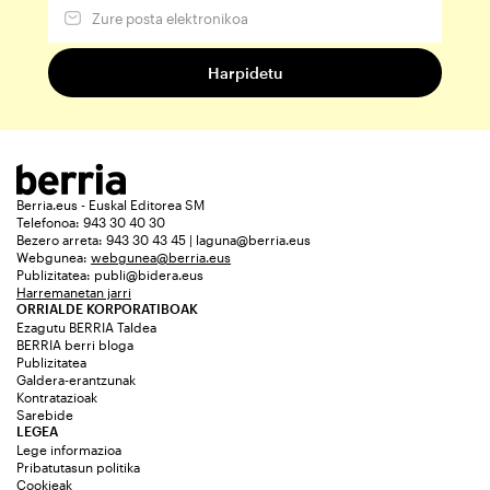
Berria.eus - Euskal Editorea SM
Telefonoa: 943 30 40 30
Bezero arreta: 943 30 43 45 | laguna@berria.eus
Webgunea:
webgunea@berria.eus
Publizitatea:
publi@bidera.eus
Harremanetan jarri
ORRIALDE KORPORATIBOAK
Ezagutu BERRIA Taldea
BERRIA berri bloga
Publizitatea
Galdera-erantzunak
Kontratazioak
Sarebide
LEGEA
Lege informazioa
Pribatutasun politika
Cookieak