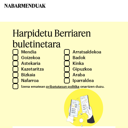
NABARMENDUAK
Harpidetu Berriaren
buletinetara
Mendia
Arratsaldekoa
Goizekoa
Badok
Astekaria
Kinka
Kazetaritza
Gipuzkoa
Bizkaia
Araba
Nafarroa
Iparraldea
Izena ematean
pribatutasun politika
onartzen duzu.