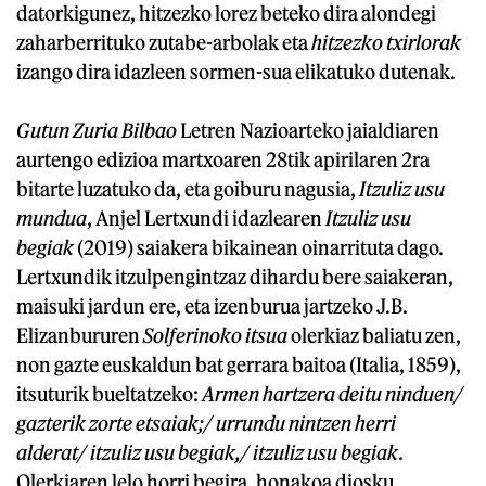
datorkigunez, hitzezko lorez beteko dira alondegi
zaharberrituko zutabe-arbolak eta
hitzezko txirlorak
izango dira idazleen sormen-sua elikatuko dutenak.
Gutun Zuria Bilbao
Letren Nazioarteko jaialdiaren
aurtengo edizioa martxoaren 28tik apirilaren 2ra
bitarte luzatuko da, eta goiburu nagusia,
Itzuliz usu
mundua
, Anjel Lertxundi idazlearen
Itzuliz usu
begiak
(2019) saiakera bikainean oinarrituta dago.
Lertxundik itzulpengintzaz dihardu bere saiakeran,
maisuki jardun ere, eta izenburua jartzeko J.B.
Elizanbururen
Solferinoko itsua
olerkiaz baliatu zen,
non gazte euskaldun bat gerrara baitoa (Italia, 1859),
itsuturik bueltatzeko:
Armen hartzera deitu ninduen/
gazterik zorte etsaiak;/ urrundu nintzen herri
alderat/ itzuliz usu begiak,/ itzuliz usu begiak
.
Olerkiaren lelo horri begira, honakoa diosku