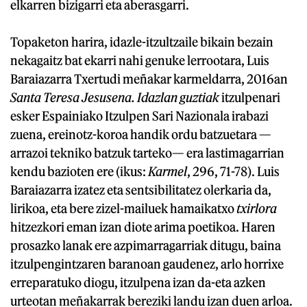
elkarren bizigarri eta aberasgarri.
Topaketon harira, idazle-itzultzaile bikain bezain
nekagaitz bat ekarri nahi genuke lerrootara, Luis
Baraiazarra Txertudi meñakar karmeldarra, 2016an
Santa Teresa Jesusena. Idazlan guztiak
itzulpenari
esker Espainiako Itzulpen Sari Nazionala irabazi
zuena, ereinotz-koroa handik ordu batzuetara —
arrazoi tekniko batzuk tarteko— era lastimagarrian
kendu bazioten ere (ikus:
Karmel
, 296, 71-78). Luis
Baraiazarra izatez eta sentsibilitatez olerkaria da,
lirikoa, eta bere zizel-mailuek hamaikatxo
txirlora
hitzezkori eman izan diote arima poetikoa. Haren
prosazko lanak ere azpimarragarriak ditugu, baina
itzulpengintzaren baranoan gaudenez, arlo horrixe
erreparatuko diogu, itzulpena izan da-eta azken
urteotan meñakarrak bereziki landu izan duen arloa.