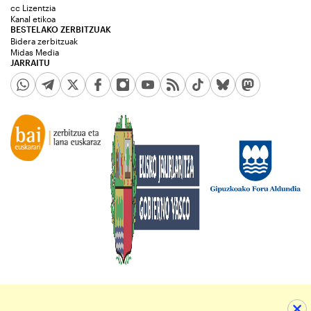
cc Lizentzia
Kanal etikoa
BESTELAKO ZERBITZUAK
Bidera zerbitzuak
Midas Media
JARRAITU