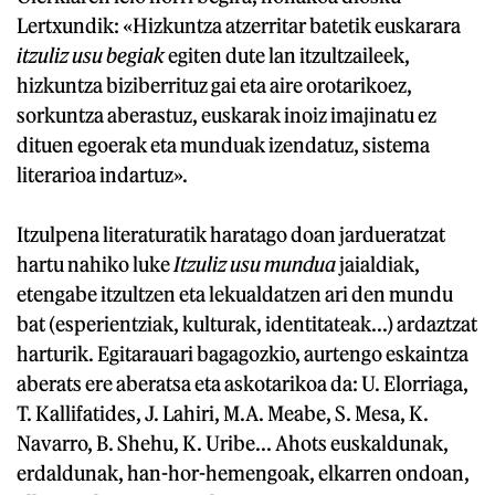
Lertxundik: «Hizkuntza atzerritar batetik euskarara
itzuliz usu begiak
egiten dute lan itzultzaileek,
hizkuntza biziberrituz gai eta aire orotarikoez,
sorkuntza aberastuz, euskarak inoiz imajinatu ez
dituen egoerak eta munduak izendatuz, sistema
literarioa indartuz».
Itzulpena literaturatik haratago doan jardueratzat
hartu nahiko luke
Itzuliz usu mundua
jaialdiak,
etengabe itzultzen eta lekualdatzen ari den mundu
bat (esperientziak, kulturak, identitateak...) ardaztzat
harturik. Egitarauari bagagozkio, aurtengo eskaintza
aberats ere aberatsa eta askotarikoa da: U. Elorriaga,
T. Kallifatides, J. Lahiri, M.A. Meabe, S. Mesa, K.
Navarro, B. Shehu, K. Uribe... Ahots euskaldunak,
erdaldunak, han-hor-hemengoak, elkarren ondoan,