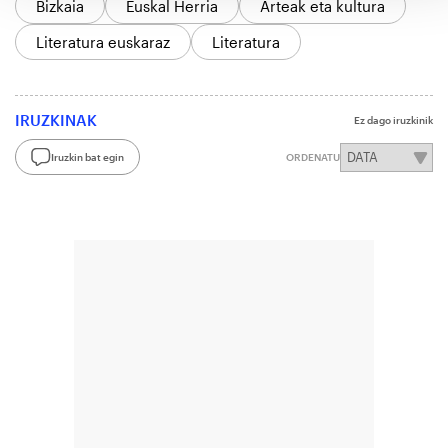
Bizkaia
Euskal Herria
Arteak eta kultura
Literatura euskaraz
Literatura
IRUZKINAK
Ez dago iruzkinik
Iruzkin bat egin
ORDENATU