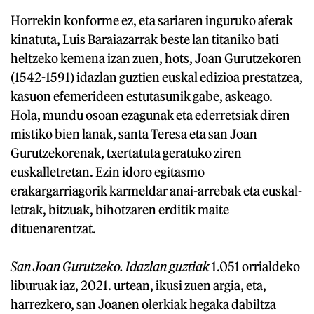
Horrekin konforme ez, eta sariaren inguruko aferak
kinatuta, Luis Baraiazarrak beste lan titaniko bati
heltzeko kemena izan zuen, hots, Joan Gurutzekoren
(1542-1591) idazlan guztien euskal edizioa prestatzea,
kasuon efemerideen estutasunik gabe, askeago.
Hola, mundu osoan ezagunak eta ederretsiak diren
mistiko bien lanak, santa Teresa eta san Joan
Gurutzekorenak, txertatuta geratuko ziren
euskalletretan. Ezin idoro egitasmo
erakargarriagorik karmeldar anai-arrebak eta euskal-
letrak, bitzuak, bihotzaren erditik maite
dituenarentzat.
San Joan Gurutzeko. Idazlan guztiak
1.051 orrialdeko
liburuak iaz, 2021. urtean, ikusi zuen argia, eta,
harrezkero, san Joanen olerkiak hegaka dabiltza