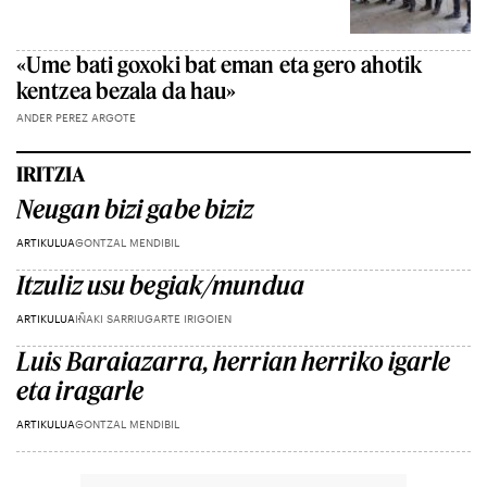
«Ume bati goxoki bat eman eta gero ahotik
kentzea bezala da hau»
ANDER PEREZ ARGOTE
IRITZIA
Neugan bizi gabe biziz
ARTIKULUA
GONTZAL MENDIBIL
Itzuliz usu begiak/mundua
ARTIKULUA
IÑAKI SARRIUGARTE IRIGOIEN
Luis Baraiazarra, herrian herriko igarle
eta iragarle
ARTIKULUA
GONTZAL MENDIBIL