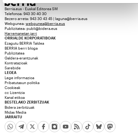
Berria.eus - Euskal Editorea SM
Telefonoa: 943 30 40 30
Bezero arreta: 943 30 43 45 | laguna@berria.eus
Webgunea:
webgunea@berria.eus
Publizitatea:
publi@bidera.eus
Harremanetan jarri
ORRIALDE KORPORATIBOAK
Ezagutu BERRIA Taldea
BERRIA berri bloga
Publizitatea
Galdera-erantzunak
Kontratazioak
Sarebide
LEGEA
Lege informazioa
Pribatutasun politika
Cookieak
cc Lizentzia
Kanal etikoa
BESTELAKO ZERBITZUAK
Bidera zerbitzuak
Midas Media
JARRAITU