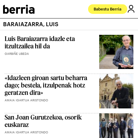
Babestu Berria
BARAIAZARRA, LUIS
Luis Baraiazarra idazle eta
itzultzailea hil da
GARBIÑE UBEDA
«Idazleen giroan sartu beharra
dago; bestela, itzulpenak hotz
geratzen dira»
AMAIA IGARTUA ARISTONDO
San Joan Gurutzekoa, osorik
euskaraz
AMAIA IGARTUA ARISTONDO