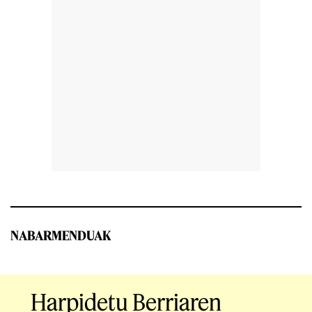
NABARMENDUAK
Harpidetu Berriaren