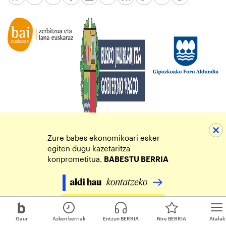
Zure babes ekonomikoari esker
egiten dugu kazetaritza
konprometitua.
BABESTU BERRIA
Egin zure ekarpena
Gaur
Azken berriak
Entzun BERRIA
Nire BERRIA
Atalak