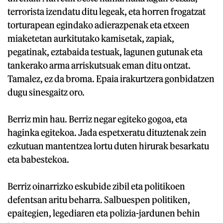
terrorista izendatu ditu legeak, eta horren frogatzat
torturapean egindako adierazpenak eta etxeen
miaketetan aurkitutako kamisetak, zapiak,
pegatinak, eztabaida testuak, lagunen gutunak eta
tankerako arma arriskutsuak eman ditu ontzat.
Tamalez, ez da broma. Epaia irakurtzera gonbidatzen
dugu sinesgaitz oro.
Berriz min hau. Berriz negar egiteko gogoa, eta
haginka egitekoa. Jada espetxeratu dituztenak zein
ezkutuan mantentzea lortu duten hirurak besarkatu
eta babestekoa.
Berriz oinarrizko eskubide zibil eta politikoen
defentsan aritu beharra. Salbuespen politiken,
epaitegien, legediaren eta polizia-jardunen behin