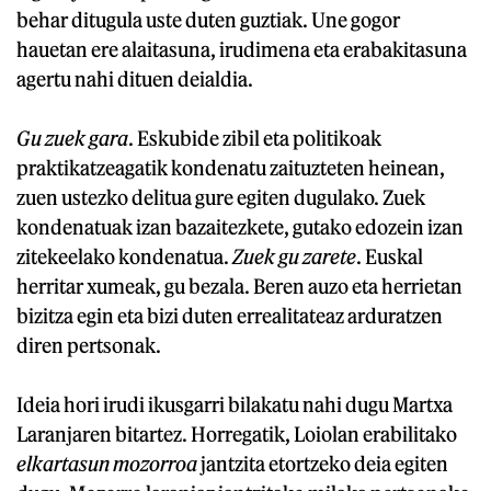
behar ditugula uste duten guztiak. Une gogor
hauetan ere alaitasuna, irudimena eta erabakitasuna
agertu nahi dituen deialdia.
Gu zuek gara
. Eskubide zibil eta politikoak
praktikatzeagatik kondenatu zaituzteten heinean,
zuen ustezko delitua gure egiten dugulako. Zuek
kondenatuak izan bazaitezkete, gutako edozein izan
zitekeelako kondenatua.
Zuek gu zarete
. Euskal
herritar xumeak, gu bezala. Beren auzo eta herrietan
bizitza egin eta bizi duten errealitateaz arduratzen
diren pertsonak.
Ideia hori irudi ikusgarri bilakatu nahi dugu Martxa
Laranjaren bitartez. Horregatik, Loiolan erabilitako
elkartasun mozorroa
jantzita etortzeko deia egiten