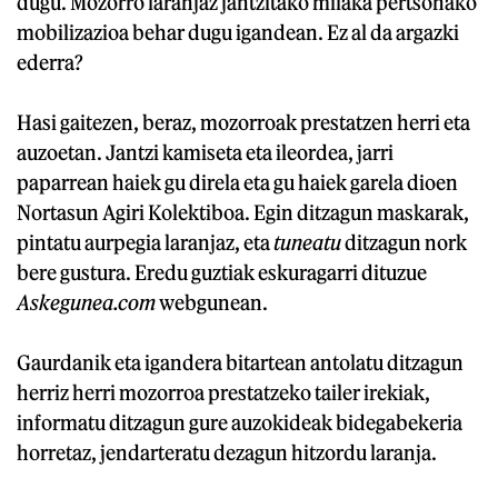
dugu. Mozorro laranjaz jantzitako milaka pertsonako
mobilizazioa behar dugu igandean. Ez al da argazki
ederra?
Hasi gaitezen, beraz, mozorroak prestatzen herri eta
auzoetan. Jantzi kamiseta eta ileordea, jarri
paparrean haiek gu direla eta gu haiek garela dioen
Nortasun Agiri Kolektiboa. Egin ditzagun maskarak,
pintatu aurpegia laranjaz, eta
tuneatu
ditzagun nork
bere gustura. Eredu guztiak eskuragarri dituzue
Askegunea.com
webgunean.
Gaurdanik eta igandera bitartean antolatu ditzagun
herriz herri mozorroa prestatzeko tailer irekiak,
informatu ditzagun gure auzokideak bidegabekeria
horretaz, jendarteratu dezagun hitzordu laranja.