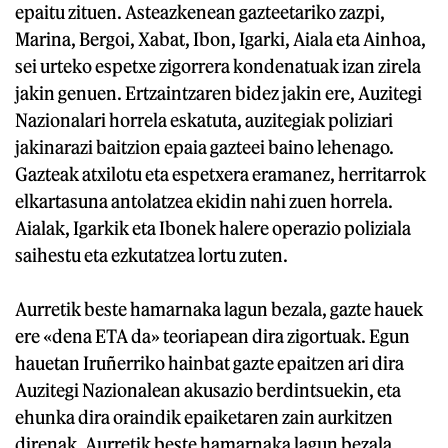
epaitu zituen. Asteazkenean gazteetariko zazpi,
Marina, Bergoi, Xabat, Ibon, Igarki, Aiala eta Ainhoa,
sei urteko espetxe zigorrera kondenatuak izan zirela
jakin genuen. Ertzaintzaren bidez jakin ere, Auzitegi
Nazionalari horrela eskatuta, auzitegiak poliziari
jakinarazi baitzion epaia gazteei baino lehenago.
Gazteak atxilotu eta espetxera eramanez, herritarrok
elkartasuna antolatzea ekidin nahi zuen horrela.
Aialak, Igarkik eta Ibonek halere operazio poliziala
saihestu eta ezkutatzea lortu zuten.
Aurretik beste hamarnaka lagun bezala, gazte hauek
ere «dena ETA da» teoriapean dira zigortuak. Egun
hauetan Iruñerriko hainbat gazte epaitzen ari dira
Auzitegi Nazionalean akusazio berdintsuekin, eta
ehunka dira oraindik epaiketaren zain aurkitzen
direnak. Aurretik beste hamarnaka lagun bezala,