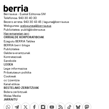
Berria.eus - Euskal Editorea SM
Telefonoa: 943 30 40 30
Bezero arreta: 943 30 43 45 | laguna@berria.eus
Webgunea:
webgunea@berria.eus
Publizitatea:
publi@bidera.eus
Harremanetan jarri
ORRIALDE KORPORATIBOAK
Ezagutu BERRIA Taldea
BERRIA berri bloga
Publizitatea
Galdera-erantzunak
Kontratazioak
Sarebide
LEGEA
Lege informazioa
Pribatutasun politika
Cookieak
cc Lizentzia
Kanal etikoa
BESTELAKO ZERBITZUAK
Bidera zerbitzuak
Midas Media
JARRAITU