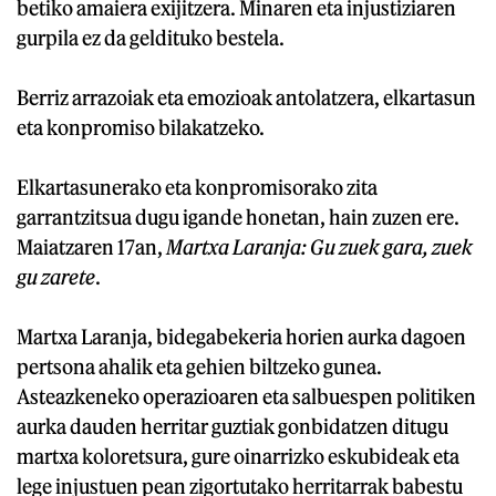
betiko amaiera exijitzera. Minaren eta injustiziaren
gurpila ez da geldituko bestela.
Berriz arrazoiak eta emozioak antolatzera, elkartasun
eta konpromiso bilakatzeko.
Elkartasunerako eta konpromisorako zita
garrantzitsua dugu igande honetan, hain zuzen ere.
Maiatzaren 17an,
Martxa Laranja: Gu zuek gara, zuek
gu zarete
.
Martxa Laranja, bidegabekeria horien aurka dagoen
pertsona ahalik eta gehien biltzeko gunea.
Asteazkeneko operazioaren eta salbuespen politiken
aurka dauden herritar guztiak gonbidatzen ditugu
martxa koloretsura, gure oinarrizko eskubideak eta
lege injustuen pean zigortutako herritarrak babestu