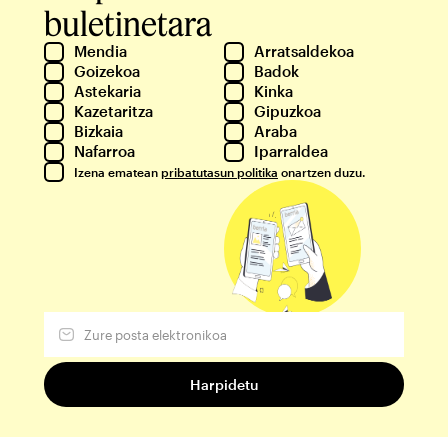
buletinetara
Mendia
Arratsaldekoa
Goizekoa
Badok
Astekaria
Kinka
Kazetaritza
Gipuzkoa
Bizkaia
Araba
Nafarroa
Iparraldea
Izena ematean
pribatutasun politika
onartzen duzu.