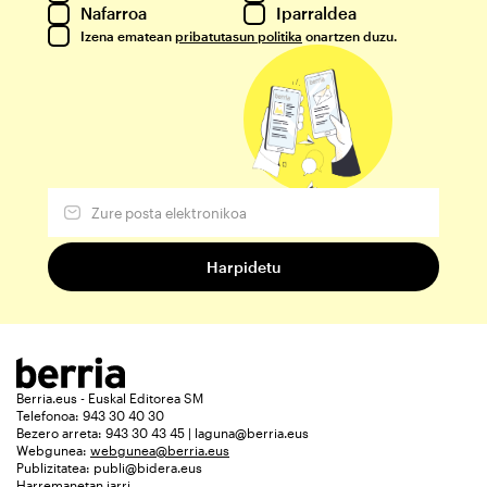
Nafarroa
Iparraldea
Izena ematean
pribatutasun politika
onartzen duzu.
Berria.eus - Euskal Editorea SM
Telefonoa: 943 30 40 30
Bezero arreta: 943 30 43 45 | laguna@berria.eus
Webgunea:
webgunea@berria.eus
Publizitatea:
publi@bidera.eus
Harremanetan jarri