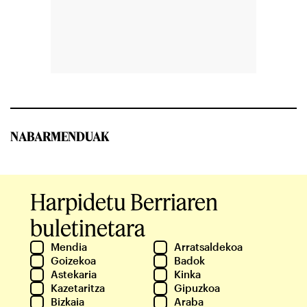
NABARMENDUAK
Harpidetu Berriaren
buletinetara
Mendia
Arratsaldekoa
Goizekoa
Badok
Astekaria
Kinka
Kazetaritza
Gipuzkoa
Bizkaia
Araba