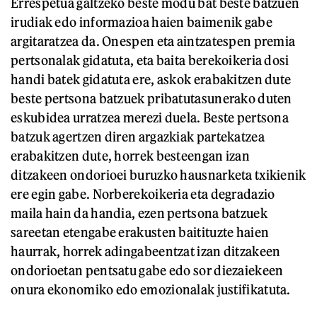
Errespetua galtzeko beste modu bat beste batzuen
irudiak edo informazioa haien baimenik gabe
argitaratzea da. Onespen eta aintzatespen premia
pertsonalak gidatuta, eta baita berekoikeria dosi
handi batek gidatuta ere, askok erabakitzen dute
beste pertsona batzuek pribatutasunerako duten
eskubidea urratzea merezi duela. Beste pertsona
batzuk agertzen diren argazkiak partekatzea
erabakitzen dute, horrek besteengan izan
ditzakeen ondorioei buruzko hausnarketa txikienik
ere egin gabe. Norberekoikeria eta degradazio
maila hain da handia, ezen pertsona batzuek
sareetan etengabe erakusten baitituzte haien
haurrak, horrek adingabeentzat izan ditzakeen
ondorioetan pentsatu gabe edo sor diezaiekeen
onura ekonomiko edo emozionalak justifikatuta.