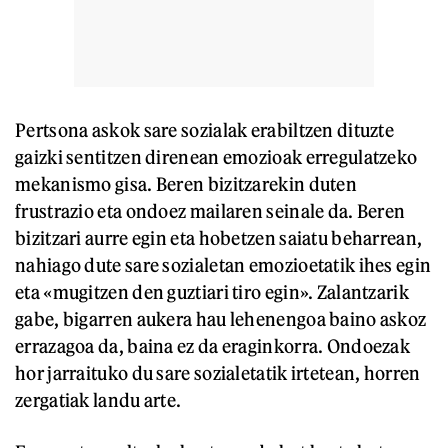
Pertsona askok sare sozialak erabiltzen dituzte
gaizki sentitzen direnean emozioak erregulatzeko
mekanismo gisa. Beren bizitzarekin duten
frustrazio eta ondoez mailaren seinale da. Beren
bizitzari aurre egin eta hobetzen saiatu beharrean,
nahiago dute sare sozialetan emozioetatik ihes egin
eta «mugitzen den guztiari tiro egin». Zalantzarik
gabe, bigarren aukera hau lehenengoa baino askoz
errazagoa da, baina ez da eraginkorra. Ondoezak
hor jarraituko du sare sozialetatik irtetean, horren
zergatiak landu arte.