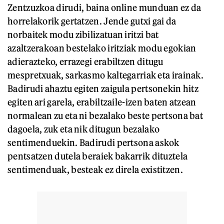
Zentzuzkoa dirudi, baina online munduan ez da
horrelakorik gertatzen. Jende gutxi gai da
norbaitek modu zibilizatuan iritzi bat
azaltzerakoan bestelako iritziak modu egokian
adierazteko, errazegi erabiltzen ditugu
mespretxuak, sarkasmo kaltegarriak eta irainak.
Badirudi ahaztu egiten zaigula pertsonekin hitz
egiten ari garela, erabiltzaile-izen baten atzean
normalean zu eta ni bezalako beste pertsona bat
dagoela, zuk eta nik ditugun bezalako
sentimenduekin. Badirudi pertsona askok
pentsatzen dutela beraiek bakarrik dituztela
sentimenduak, besteak ez direla existitzen.