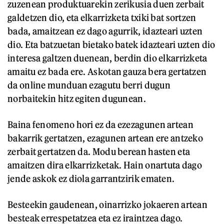
zuzenean produktuarekin zerikusia duen zerbait
galdetzen dio, eta elkarrizketa txiki bat sortzen
bada, amaitzean ez dago agurrik, idazteari uzten
dio. Eta batzuetan bietako batek idazteari uzten dio
interesa galtzen duenean, berdin dio elkarrizketa
amaitu ez bada ere. Askotan gauza bera gertatzen
da online munduan ezagutu berri dugun
norbaitekin hitz egiten dugunean.
Baina fenomeno hori ez da ezezagunen artean
bakarrik gertatzen, ezagunen artean ere antzeko
zerbait gertatzen da. Modu berean hasten eta
amaitzen dira elkarrizketak. Hain onartuta dago
jende askok ez diola garrantzirik ematen.
Besteekin gaudenean, oinarrizko jokaeren artean
besteak errespetatzea eta ez iraintzea dago.