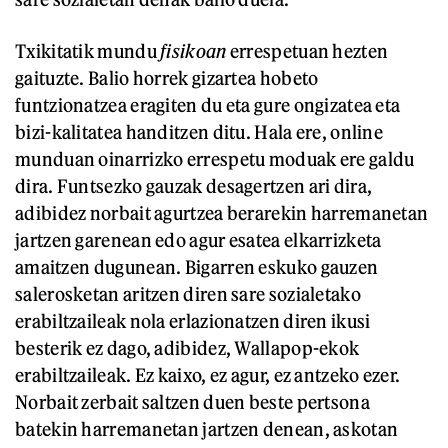
Txikitatik mundu
fisikoan
errespetuan hezten
gaituzte. Balio horrek gizartea hobeto
funtzionatzea eragiten du eta gure ongizatea eta
bizi-kalitatea handitzen ditu. Hala ere, online
munduan oinarrizko errespetu moduak ere galdu
dira. Funtsezko gauzak desagertzen ari dira,
adibidez norbait agurtzea berarekin harremanetan
jartzen garenean edo agur esatea elkarrizketa
amaitzen dugunean. Bigarren eskuko gauzen
salerosketan aritzen diren sare sozialetako
erabiltzaileak nola erlazionatzen diren ikusi
besterik ez dago, adibidez, Wallapop-ekok
erabiltzaileak. Ez kaixo, ez agur, ez antzeko ezer.
Norbait zerbait saltzen duen beste pertsona
batekin harremanetan jartzen denean, askotan