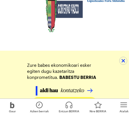
Zure babes ekonomikoari esker
egiten dugu kazetaritza
konprometitua.
BABESTU BERRIA
Egin zure ekarpena
Gaur
Azken berriak
Entzun BERRIA
Nire BERRIA
Atalak