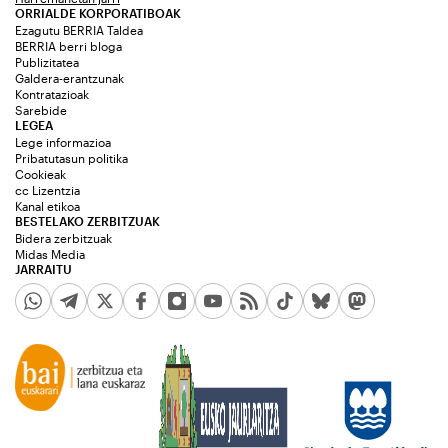
ORRIALDE KORPORATIBOAK
Ezagutu BERRIA Taldea
BERRIA berri bloga
Publizitatea
Galdera-erantzunak
Kontratazioak
Sarebide
LEGEA
Lege informazioa
Pribatutasun politika
Cookieak
cc Lizentzia
Kanal etikoa
BESTELAKO ZERBITZUAK
Bidera zerbitzuak
Midas Media
JARRAITU