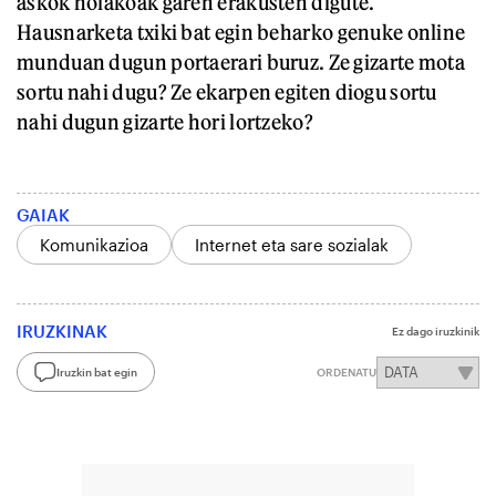
askok nolakoak garen erakusten digute.
Hausnarketa txiki bat egin beharko genuke online
munduan dugun portaerari buruz. Ze gizarte mota
sortu nahi dugu? Ze ekarpen egiten diogu sortu
nahi dugun gizarte hori lortzeko?
GAIAK
Komunikazioa
Internet eta sare sozialak
IRUZKINAK
Ez dago iruzkinik
Iruzkin bat egin
ORDENATU