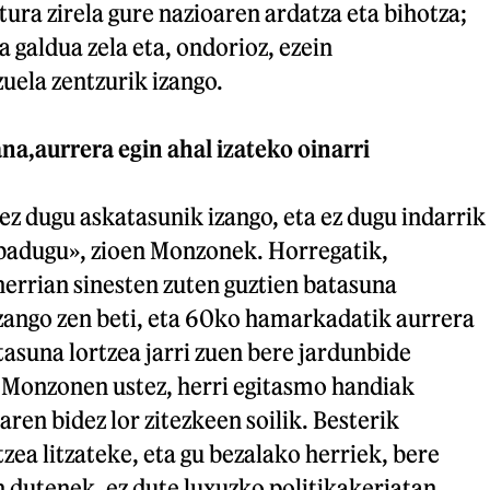
tura zirela gure nazioaren ardatza eta bihotza;
a galdua zela eta, ondorioz, ezein
uela zentzurik izango.
na,aurrera egin ahal izateko oinarri
ez dugu askatasunik izango, eta ez dugu indarrik
 badugu», zioen Monzonek. Horregatik,
errian sinesten zuten guztien batasuna
izango zen beti, eta 60ko hamarkadatik aurrera
tasuna lortzea jarri zuen bere jardunbide
. Monzonen ustez, herri egitasmo handiak
ren bidez lor zitezkeen soilik. Besterik
tzea litzateke, eta gu bezalako herriek, bere
n dutenek, ez dute luxuzko politikakeriatan