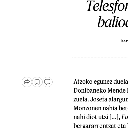
Telesfo
balio
Irat
Atzoko egunez duela
Donibaneko Mende Be
zuela. Josefa alargu
Monzonen nahia bete
nahi diot utzi [...],
Fu
bergararrentzat eta 