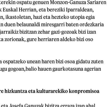
aterekin ospatu genuen Monzon-Ganuza Sariaren
Euskal Herrian, eta bereziki Iparraldean,
, ikastoletan, hazi eta hezteko utopia egia
in duen belaunaldi miresgarri baten ordezkaria
jarraikiz bizitzan zehar gazi-gozoak bizi izan
ta zorionak, gure herriaren aldeko bizi oso
a ospatzeko unean haren bizi osoa gidatu zuten
itugu gogoan,balio hauen gaurkotasuna agerian
re hizkuntza eta kulturarekiko konpromisoa
ta Josefa Ganuzak bizitza erraza izan ahal