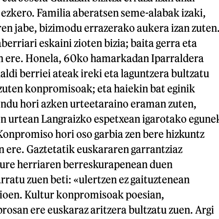
n ezkero. Familia aberatsen seme-alabak izaki,
oren jabe, bizimodu errazerako aukera izan zuten
erriari eskaini zioten bizia; baita gerra eta
n ere. Honela, 60ko hamarkadan Iparraldera
ldi berriei ateak ireki eta laguntzera bultzatu
zuten konpromisoak; eta haiekin bat eginik
ndu hori azken urteetaraino eraman zuten,
 urtean Langraizko espetxean igarotako egune
Konpromiso hori oso garbia zen bere hizkuntz
n ere. Gaztetatik euskararen garrantziaz
gure herriaren berreskurapenean duen
rratu zuen beti: «ulertzen ez gaituztenean
 zioen. Kultur konpromisoak poesian,
prosan ere euskaraz aritzera bultzatu zuen. Argi