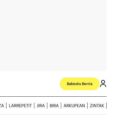
Babestu Berria
ZA
LARREPETIT
JIRA
BIRA
ARKUPEAN
ZINTAK