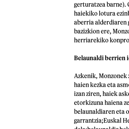
gerturatzea barne). 
haiekiko lotura ezin
aberria alderdiaren 
bazizkion ere, Monz
herriarekiko konpr
Belaunaldi berrien 
Azkenik, Monzonek ze
haien kezka eta asm
izan ziren, haiek as
etorkizuna haiena ze
belaunaldiaren eta 
garrantzia;Euskal H