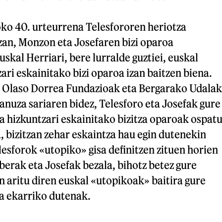
zoko 40. urteurrena Telesfororen heriotza
zan, Monzon eta Josefaren bizi oparoa
skal Herriari, bere lurralde guztiei, euskal
ari eskainitako bizi oparoa izan baitzen biena.
o, Olaso Dorrea Fundazioak eta Bergarako Udalak
nuza sariaren bidez, Telesforo eta Josefak gure
eta hizkuntzari eskainitako bizitza oparoak ospat
a, bizitzan zehar eskaintza hau egin dutenekin
lesforok «utopiko» gisa definitzen zituen horien
 berak eta Josefak bezala, bihotz betez gure
n aritu diren euskal «utopikoak» baitira gure
a ekarriko dutenak.