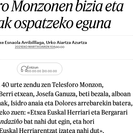
ro Monzonen bizia eta
ak ospatzeko eguna
xe Esnaola Arribilllaga, Urko Aiartza Azurtza
2021EKO MARTXOAREN 10A
00:00
Entzun
00:00:00
00:00:00
 40 urte zendu zen Telesforo Monzon,
rri etxean, Josefa Ganuza, beti bezala, alboan
nak, Isidro anaia eta Dolores arrebarekin batera,
ko zuen: «Etxea Euskal Herriari eta Bergarari
ndaziño
bat nahi dut egin, eta hori
Euskal Herriarentzat izatea nahi dut».