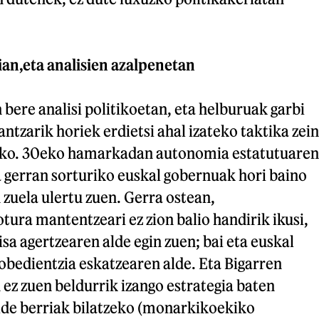
ian,eta analisien azalpenetan
bere analisi politikoetan, eta helburuak garbi
antzarik horiek erdietsi ahal izateko taktika zein
zeko. 30eko hamarkadan autonomia estatutuaren
a gerran sorturiko euskal gobernuak hori baino
zuela ulertu zuen. Gerra ostean,
tura mantentzeari ez zion balio handirik ikusi,
sa agertzearen alde egin zuen; bai eta euskal
 obedientzia eskatzearen alde. Eta Bigarren
ez zuen beldurrik izango estrategia baten
bide berriak bilatzeko (monarkikoekiko