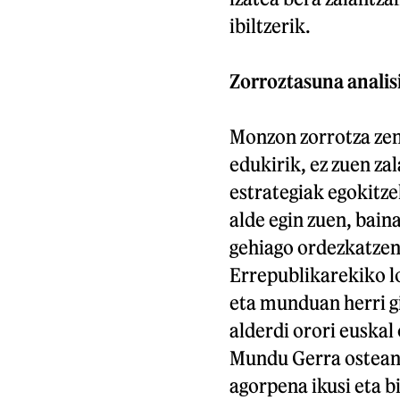
ibiltzerik.
Zorroztasuna analis
Monzon zorrotza zen 
edukirik, ez zuen zal
estrategiak egokit
alde egin zuen, bain
gehiago ordezkatzen 
Errepublikarekiko lo
eta munduan herri gi
alderdi orori euskal
Mundu Gerra ostean 
agorpena ikusi eta 