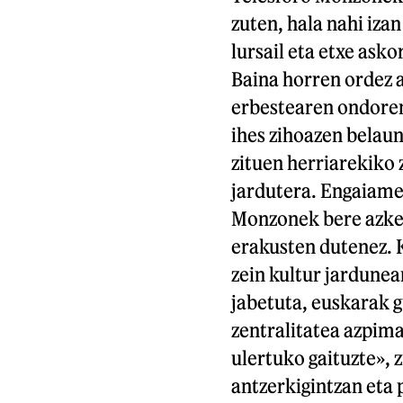
zuten, hala nahi iza
lursail eta etxe ask
Baina horren ordez ab
erbestearen ondore
ihes zihoazen belauna
zituen herriarekiko 
jardutera. Engaiame
Monzonek bere azken
erakusten dutenez. 
zein kultur jardunea
jabetuta, euskarak 
zentralitatea azpima
ulertuko gaituzte»,
antzerkigintzan eta 