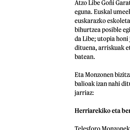
Atzo Libe Goñi Gar
eguna. Euskal umeek 
euskarazko eskoletan
bihurtzea posible eg
da Libe; utopia honi 
dituena, arriskuak e
batean.
Eta Monzonen bizitz
balioak izan nahi d
jarriaz:
Herriarekiko eta be
Telesforo Monzonek e