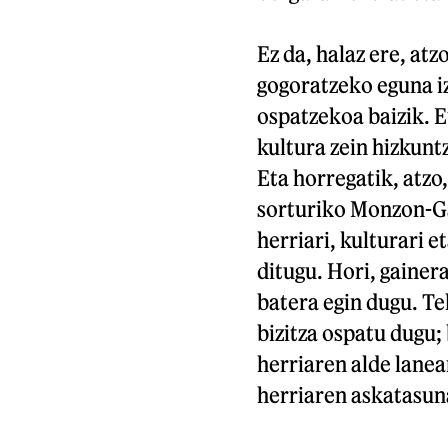
Ez da, halaz ere, at
gogoratzeko eguna i
ospatzekoa baizik. Eu
kultura zein hizkuntz
Eta horregatik, atz
sorturiko Monzon-Ga
herriari, kulturari 
ditugu. Hori, gainer
batera egin dugu. Te
bizitza ospatu dugu;
herriaren alde lanea
herriaren askatasun