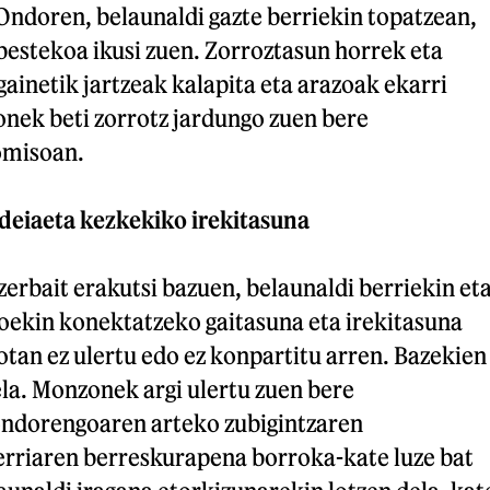
Ondoren, belaunaldi gazte berriekin topatzean,
bestekoa ikusi zuen. Zorroztasun horrek eta
gainetik jartzeak kalapita eta arazoak ekarri
onek beti zorrotz jardungo zuen bere
omisoan.
ideiaeta kezkekiko irekitasuna
rbait erakutsi bazuen, belaunaldi berriekin et
oekin konektatzeko gaitasuna eta irekitasuna
kotan ez ulertu edo ez konpartitu arren. Bazekien
la. Monzonek argi ulertu zuen bere
ondorengoaren arteko zubigintzaren
erriaren berreskurapena borroka-kate luze bat