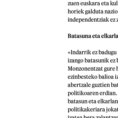
zuen euskara eta kul
horiek galduta nazio
independentziak ez z
Batasuna eta elkarla
«Indarrik ez badugu 
izango batasunik ez
Monzonentzat gure h
ezinbesteko balioa 
abertzale guztien ba
politikoaren erdian
batasun eta elkarlana
politikakeriara joka
izatea bera zalantza