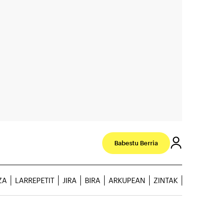
Babestu Berria
ZA
LARREPETIT
JIRA
BIRA
ARKUPEAN
ZINTAK