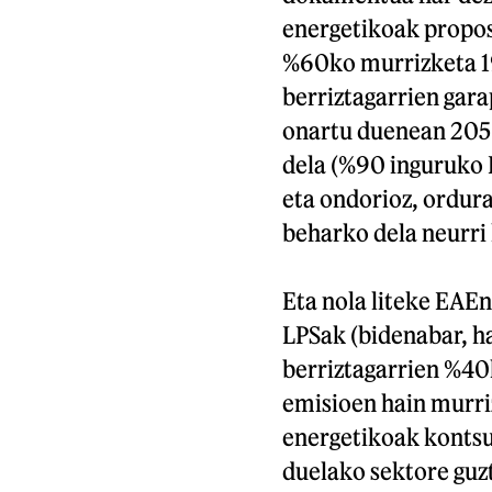
energetikoak propos
%60ko murrizketa 19
berriztagarrien gara
onartu duenean 2050
dela (%90 inguruko 
eta ondorioz, ordura
beharko dela neurri 
Eta nola liteke EAE
LPSak (bidenabar, h
berriztagarrien %40
emisioen hain murri
energetikoak kontsu
duelako sektore guzt