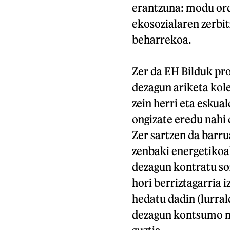
erantzuna: modu or
ekosozialaren zerbit
beharrekoa.
Zer da EH Bilduk pr
dezagun ariketa kole
zein herri eta eskua
ongizate eredu nahi
Zer sartzen da barru
zenbaki energetikoa
dezagun kontratu so
hori berriztagarria
hedatu dadin (lurral
dezagun kontsumo ma