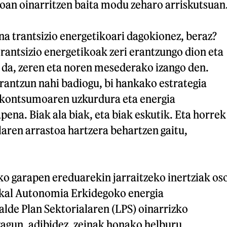
an oinarritzen baita modu zeharo arriskutsuan
a trantsizio energetikoari dagokionez, beraz?
trantsizio energetikoak zeri erantzungo dion eta
 da, zeren eta noren mesederako izango den.
rantzun nahi badiogu, bi hankako estrategia
 kontsumoaren uzkurdura eta energia
pena. Biak ala biak, eta biak eskutik. Eta horrek
aren arrastoa hartzera behartzen gaitu,
ko garapen ereduarekin jarraitzeko inertziak os
skal Autonomia Erkidegoko energia
alde Plan Sektorialaren (LPS) oinarrizko
gun, adibidez, zeinak honako helburu