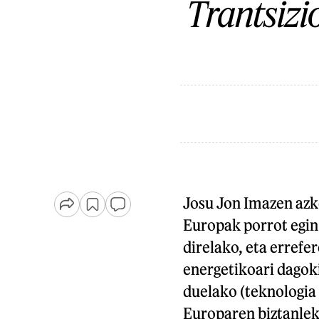
Trantsizi
Josu Jon Imazen azk
Europak porrot egin
direlako, eta errefe
energetikoari dagok
duelako (teknologia 
Europaren biztanlek