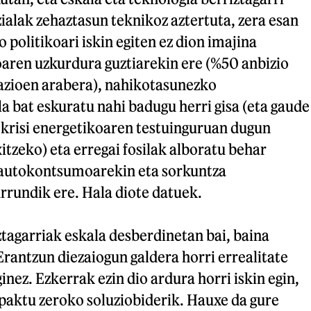
alak zehaztasun teknikoz aztertuta, zera esan
 politikoari iskin egiten ez dion imajina
ren uzkurdura guztiarekin ere (%50 anbizio
azioen arabera), nahikotasunezko
la bat eskuratu nahi badugu herri gisa (eta gaude
 krisi energetikoaren testuinguruan dugun
itzeko) eta erregai fosilak alboratu behar
i autokontsumoarekin eta sorkuntza
rrundik ere. Hala diote datuek.
ztagarriak eskala desberdinetan bai, baina
Erantzun diezaiogun galdera horri errealitate
inez. Ezkerrak ezin dio ardura horri iskin egin,
npaktu zeroko soluziobiderik. Hauxe da gure