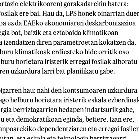
ortazio elektrikoaren) gorakadarekin batera:
 fosilak ere bai. Hau da, LPS honek oinarrian due
koa ez da EAEko ekonomiaren deskarbonizazioa
gia bat, baizik eta eztabaida klimatikoan
a izendatzen diren parametroetan kokatzen da,
buru klimatikoak erdiesteko bide orritik oso
buru horietara iristerik erregai fosilak alboratu
n uzkurdura larri bat planifikatu gabe.
 bigarren hau: nahi den kontsumoaren uzkurdura
dago helburu horietara iristerik eskala ezberdina
rgia berriztagarrien hedapen indartsurik gabe,
 eta demokratikoan eginda, betiere. Izan ere,
npoarekiko dependentziaren eta erregai fosile
utan, eta eskala eta teknologia berriztagarri