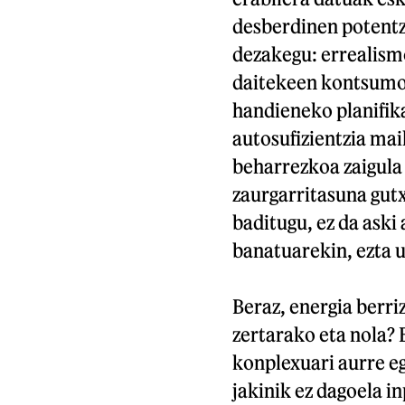
desberdinen potentzi
dezakegu: errealismo
daitekeen kontsumoa
handieneko planifik
autosufizientzia mai
beharrezkoa zaigula
zaurgarritasuna gutx
baditugu, ez da ask
banatuarekin, ezta u
Beraz, energia berri
zertarako eta nola? 
konplexuari aurre eg
jakinik ez dagoela i