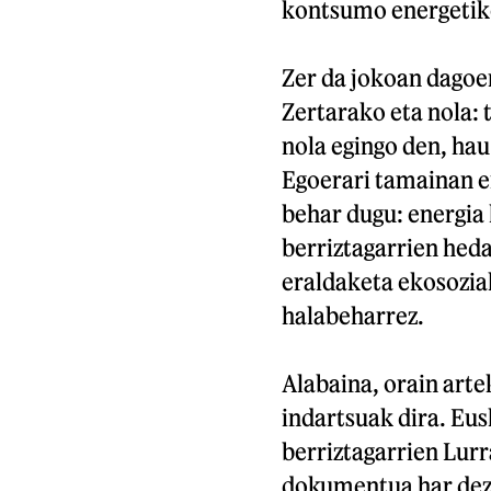
kontsumo energetiko
Zer da jokoan dagoen
Zertarako eta nola: 
nola egingo den, hau
Egoerari tamainan e
behar dugu: energia
berriztagarrien heda
eraldaketa ekosozial
halabeharrez.
Alabaina, orain arte
indartsuak dira. Eu
berriztagarrien Lurr
dokumentua har deza