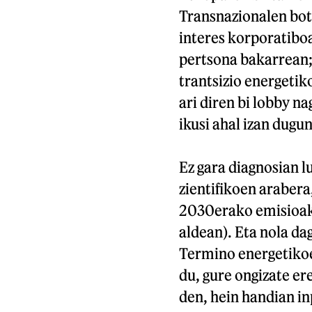
Transnazionalen bot
interes korporatibo
pertsona bakarrean; 
trantsizio energeti
ari diren bi lobby n
ikusi ahal izan dugun
Ez gara diagnosian l
zientifikoen arabera
2030erako emisioak
aldean). Eta nola da
Termino energetikoe
du, gure ongizate e
den, hein handian in