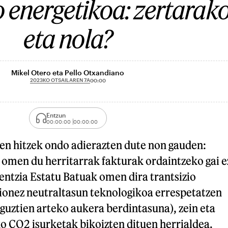
o energetikoa: zertarak
eta nola?
Mikel Otero eta Pello Otxandiano
2023KO OTSAILAREN 7A
00:00
Entzun
00:00:00
00:00:00
en hitzek ondo adierazten dute non gauden:
 omen du herritarrak fakturak ordaintzeko gai e
rentzia Estatu Batuak omen dira trantsizio
ionez neutraltasun teknologikoa errespetatzen
guztien arteko aukera berdintasuna), zein eta
o CO2 isurketak bikoizten dituen herrialdea.