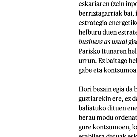
eskariaren (zein inp
berriztagarriak bai,
estrategia energeti
helburu duen estrate
business as usual
gis
Parisko Itunaren hel
urrun. Ez baitago hel
gabe eta kontsumoare
Hori bezain egia da
guztiarekin ere, ez 
baliatuko dituen ene
berau modu ordenatu
gure kontsumoen, ka
erabilera datuak esk