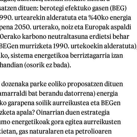
atzen dituen: berotegi efektuko gasen (BEG)
90. urtearekin alderatuta eta %40ko energia
pena 2050. urterako, noiz eta Europak aspaldi
erako karbono neutraltasuna erdietsi behar
BEGen murrizketa 1990. urtekoekin alderatuta)
ko, sistema energetikoa berriztagarria izan
handian (osorik ez bada).
n dozenaka parke eoliko proposatzen dituen
amarraldi bat berandu datorrena) energia
ko garapena soilik aurreikustea eta BEGen
zketa apala? Oinarrian duen estrategia
mo energetikoak gora egitea aurreikusten
ietan, gas naturalaren eta petrolioaren