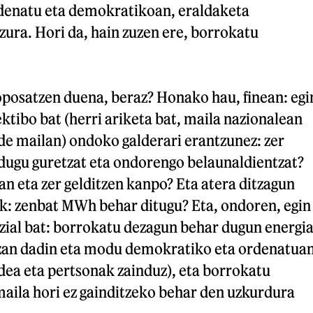
denatu eta demokratikoan, eraldaketa
zura. Hori da, hain zuzen ere, borrokatu
oposatzen duena, beraz? Honako hau, finean: egi
ktibo bat (herri ariketa bat, maila nazionalean
lde mailan) ondoko galderari erantzunez: zer
 dugu guretzat eta ondorengo belaunaldientzat?
an eta zer gelditzen kanpo? Eta atera ditzagun
k: zenbat MWh behar ditugu? Eta, ondoren, egin
zial bat: borrokatu dezagun behar dugun energi
 izan dadin eta modu demokratiko eta ordenatua
dea eta pertsonak zainduz), eta borrokatu
ila hori ez gainditzeko behar den uzkurdura