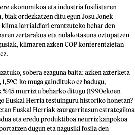
ere ekonomikoa eta industria fosilistaren
a, biak ordezkatzen ditu egun Josu Jonek
klima larrialdiari erantzuteko behar den
koaren zertarakoa eta nolakotasuna oztopatzen
agusiak, klimaren azken COP konferentzietan
ez.
uzatuko, sobera ezaguna baita: azken azterketa
, 1,5ºC-ko muga gaindituko ez badugu,
 %45 murriztu beharko ditugu (1990ekoen
go Euskal Herria testuinguru historiko honetan?
tan Euskal Herriak zaurgarritasun estrategikoa
redua eta eredu produktiboa neurriz kanpokoa
portatzen dugun eta nagusiki fosila den