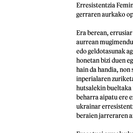
Erresistentzia Femin
gerraren aurkako op
Era berean, errusia
aurrean mugimendu an
edo geldotasunak ag
honetan bizi duen eg
hain da handia, non 
inperialaren zurike
hutsalekin bueltaka
beharra aipatu ere 
ukrainar erresistentz
beraien jarreraren a