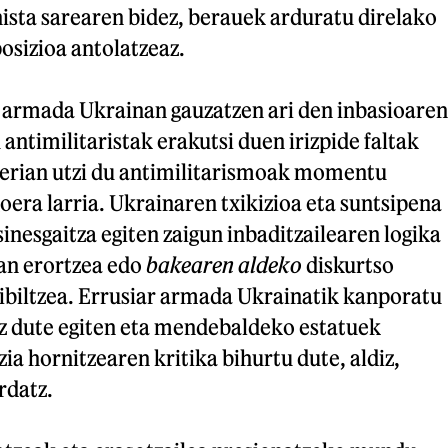
ista sarearen bidez, berauek arduratu direlako
osizioa antolatzeaz.
r armada Ukrainan gauzatzen ari den inbasioaren
timilitaristak erakutsi duen irizpide faltak
erian utzi du antimilitarismoak momentu
oera larria. Ukrainaren txikizioa eta suntsipena
sinesgaitza egiten zaigun inbaditzailearen logika
tan erortzea edo
bakearen aldeko
diskurtso
 ibiltzea. Errusiar armada Ukrainatik kanporatu
ez dute egiten eta mendebaldeko estatuek
ia hornitzearen kritika bihurtu dute, aldiz,
rdatz.