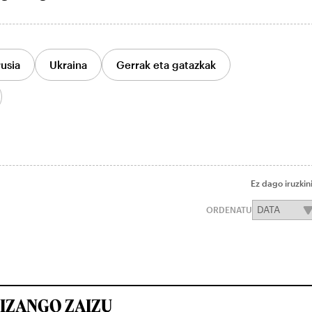
rusia
Ukraina
Gerrak eta gatazkak
Ez dago iruzkin
ORDENATU
IZANGO ZAIZU