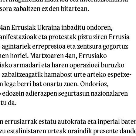
ora zabaltzen ez den bitartean.
4an Errusiak Ukraina inbaditu ondoren,
ifestazioak eta protestak piztu ziren Errusia
 agintariek errepresioa eta zentsura gogortuz
men horiei. Martxoaren 4an, Errusiako
ako armadari eta haren operazioei buruzko
» zabaltzeagatik hamabost urte arteko espetxe-
n lege berri bat onartu zuen. Ondorioz,
 edozein adierazpen segurtasun nazionalaren
tu da.
an errusiarrak estatu autokrata eta inperial bate
zu estalinistaren urteak oraindik presente daud