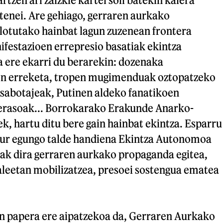
tenei. Are gehiago, gerraren aurkako
ilotutako hainbat lagun zuzenean frontera
ifestazioen errepresio basatiak ekintza
a ere ekarri du berarekin: dozenaka
en erreketa, tropen mugimenduak oztopatzeko
sabotajeak, Putinen aldeko fanatikoen
 erasoak... Borrokarako Erakunde Anarko-
, hartu ditu bere gain hainbat ekintza. Esparru
aur egungo talde handiena Ekintza Autonomoa
nak dira gerraren aurkako propaganda egitea,
aleetan mobilizatzea, presoei sostengua ematea
 papera ere aipatzekoa da, Gerraren Aurkako