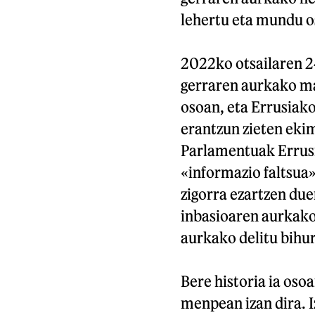
lehertu eta mundu os
2022ko otsailaren 2
gerraren aurkako man
osoan, eta Errusiako
erantzun zieten eki
Parlamentuak Errusi
«informazio faltsua
zigorra ezartzen due
inbasioaren aurkako
aurkako delitu bihur
Bere historia ia oso
menpean izan dira. I