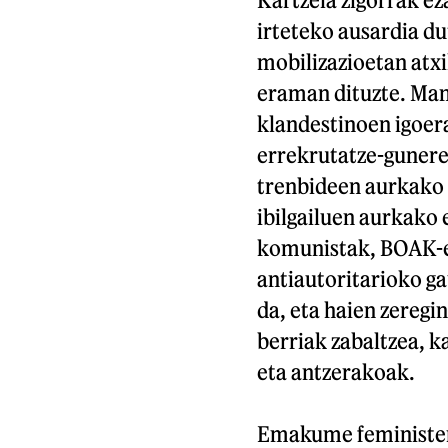
irteteko ausardia du
mobilizazioetan atx
eraman dituzte. Man
klandestinoen igoer
errekrutatze-guner
trenbideen aurkako 
ibilgailuen aurkako
komunistak, BOAK-ek
antiautoritarioko g
da, eta haien zeregi
berriak zabaltzea, k
eta antzerakoak.
Emakume feministen