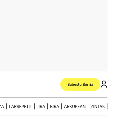
Babestu Berria
ZA
LARREPETIT
JIRA
BIRA
ARKUPEAN
ZINTAK