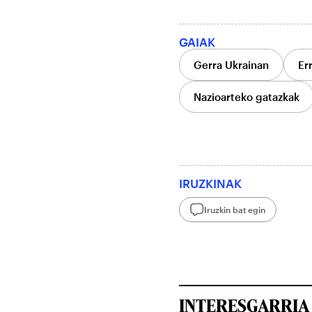
GAIAK
Gerra Ukrainan
Er
Nazioarteko gatazkak
IRUZKINAK
Iruzkin bat egin
INTERESGARRIA 