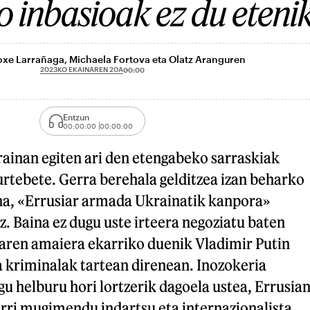
 inbasioak ez du eteni
Joxe Larrañaga, Michaela Fortova eta Olatz Aranguren
2023KO EKAINAREN 20A
00:00
Entzun
00:00:00
00:00:00
ainan egiten ari den etengabeko sarraskiak
urtebete. Gerra berehala gelditzea izan beharko
na, «Errusiar armada Ukrainatik kanpora»
uz. Baina ez dugu uste irteera negoziatu baten
raren amaiera ekarriko duenik Vladimir Putin
a kriminalak tartean direnean. Inozokeria
igu helburu hori lortzerik dagoela ustea, Errusia
rri mugimendu indartsu eta internazionalista