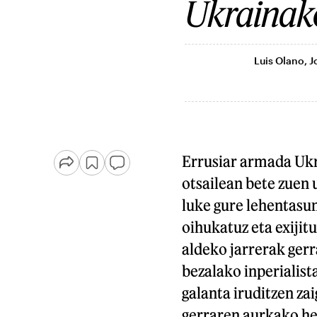
Ukrainako
Luis Olano, 
Errusiar armada Ukr
otsailean bete zuen 
luke gure lehentasu
oihukatuz eta exijit
aldeko jarrerak ger
bezalako inperialist
galanta iruditzen za
gerraren aurkako he