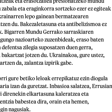
tzeak eta erasotzailea presionatzeko mundu
abala eta eraginkorra sortzeko ezer ez egiteak
krainarren lepo gainean bermatzearen
tzen du. Bakezaletasuna eta antibelizismoa ez
ak. Bigarren Mundu Gerrako sarraskiaren
gungo nazioarteko zuzenbideak, eraso baten
defentsa zilegia suposatzen duen gerra,
a bakartzat jotzen du. Ukrainakoa, gure ustez,
rtzen da, zalantza izpirik gabe.
orri gure betiko leloak errepikatuz ezin diogula
aria izan da guretzat. Inbasioa salatzea, Errusia
ri direnekin elkartasuna kaleratzea eta
entzia babestea dira, orain eta hemen,
egin nagusiak.