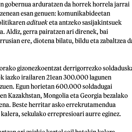
en gobernua arduratzen da horrek horrela jarrai
i zenean esan genuen: komunikabideetan
olitikaren
adituek
eta antzeko sasijakintsuek
a. Aldiz, gerra pairatzen ari direnek, bai
rusian ere, diotena bilatu, bildu eta zabaltzea d
 gorako gizonezkoentzat derrigorrezko soldadusk
ek iazko irailaren 21ean 300.000 lagunen
 zuen. Egun horietan 600.000 soldadugai
uten Kazakhstan, Mongolia eta Georgia bezalako
rena. Beste herritar asko errekrutamendua
n kalera, sekulako errepresioari aurre eginez.
rtzen ari zaizkie kartel soil batekin kalera