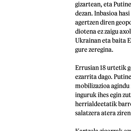
gizartean, eta Putin
dezan. Inbasioa has
agertzen diren geop
diotena ez zaigu axol
Ukrainan eta baita Er
gure zeregina.
Errusian 18 urtetik
ezarrita dago. Putin
mobilizazioa agindu
inguruk ihes egin z
herrialdeetatik bar
salatzera atera zire
Kartzela zigorrak eza