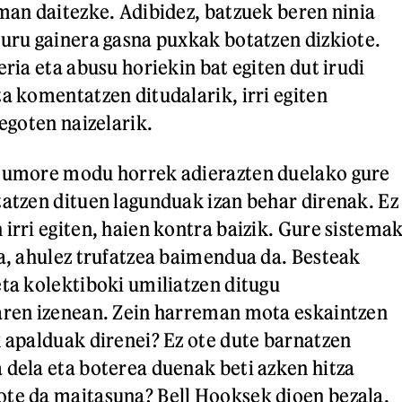
eman daitezke. Adibidez, batzuek beren ninia
buru gainera gasna puxkak botatzen dizkiote.
eria eta abusu horiekin bat egiten dut irudi
ta komentatzen ditudalarik, irri egiten
 egoten naizelarik.
z umore modu horrek adierazten duelako gure
tatzen dituen lagunduak izan behar direnak. Ez
irri egiten, haien kontra baizik. Gure sistema
la, ahulez trufatzea baimendua da. Besteak
eta kolektiboki umiliatzen ditugu
aren izenean. Zein harreman mota eskaintzen
k apalduak direnei? Ez ote dute barnatzen
 dela eta boterea duenak beti azken hitza
ote da maitasuna? Bell Hooksek dioen bezala,