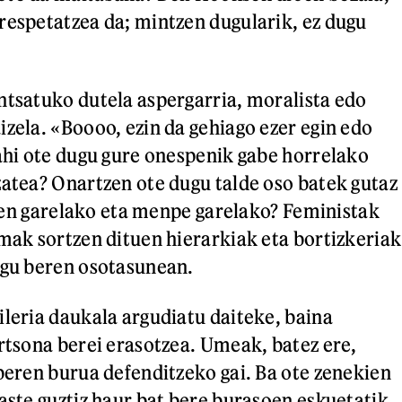
respetatzea da; mintzen dugularik, ez dugu
ntsatuko dutela aspergarria, moralista edo
izela. «Boooo, ezin da gehiago ezer egin edo
nahi ote dugu gure onespenik gabe horrelako
zatea? Onartzen ote dugu talde oso batek gutaz
itzen garelako eta menpe garelako? Feministak
emak sortzen dituen hierarkiak eta bortizkeriak
ugu beren osotasunean.
ileria daukala argudiatu daiteke, baina
ertsona berei erasotzea. Umeak, batez ere,
 beren burua defenditzeko gai. Ba ote zenekien
 aste guztiz haur bat bere burasoen eskuetatik