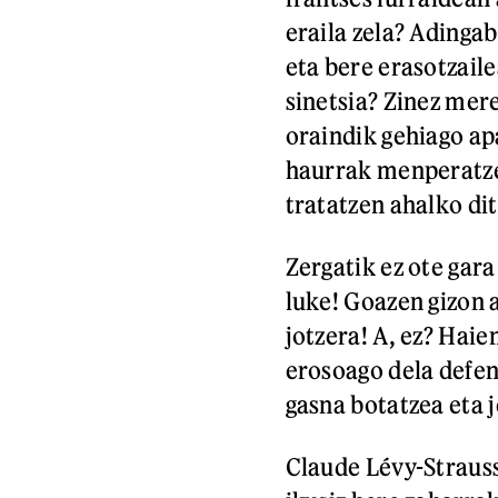
eraila zela? Adinga
eta bere erasotzaile
sinetsia? Zinez mere
oraindik gehiago ap
haurrak menperatzek
tratatzen ahalko di
Zergatik ez ote gar
luke! Goazen gizon 
jotzera! A, ez? Haie
erosoago dela defen
gasna botatzea eta 
Claude Lévy-Strausse