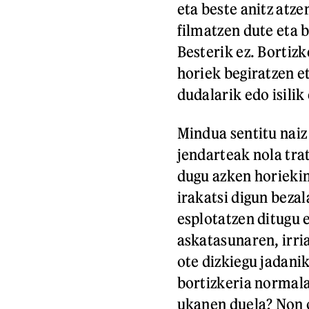
eta beste anitz atz
filmatzen dute eta 
Besterik ez. Bortizk
horiek begiratzen e
dudalarik edo isilik
Mindua sentitu nai
jendarteak nola tra
dugu azken horiekin 
irakatsi digun beza
esplotatzen ditugu 
askatasunaren, irri
ote dizkiegu jadani
bortizkeria normala
ukanen duela? Non 