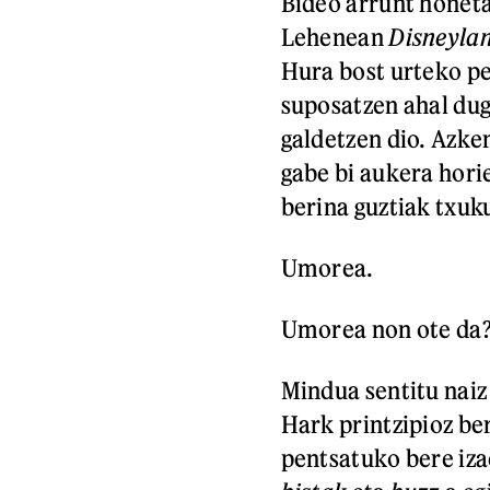
Bideo arrunt honeta
Lehenean
D
isney
la
Hura bost urteko pe
suposatzen ahal dug
galdetzen dio. Azk
gabe bi aukera hori
berina guztiak txuk
Umorea.
Umorea non ote da
Mindua sentitu nai
Hark printzipioz ber
pentsatuko bere izae