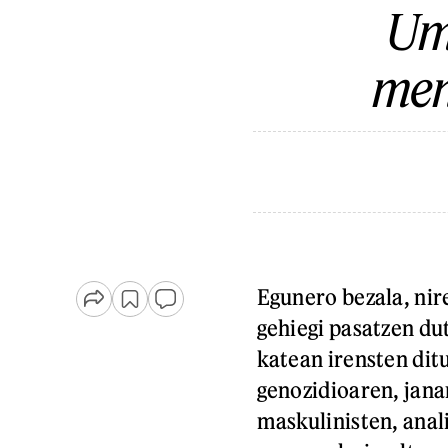
Um
men
Egunero bezala, nir
gehiegi pasatzen d
katean irensten ditu
genozidioaren, jana
maskulinisten, anali