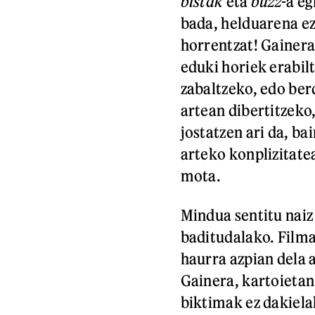
bistak
eta
buzz
-a eg
bada, helduarena ez
horrentzat! Gainera
eduki horiek erabil
zabaltzeko, edo berd
artean dibertitzeko,
jostatzen ari da, ba
arteko konplizitatea
mota.
Mindua sentitu naiz
baditudalako. Film
haurra azpian dela 
Gainera, kartoietan
biktimak ez dakiela