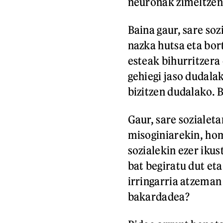
neuronak zimeltzen 
Baina gaur, sare soz
nazka hutsa eta bor
esteak bihurritzera 
gehiegi jaso dudala
bizitzen dudalako. B
Gaur, sare sozialeta
misoginiarekin, hom
sozialekin ezer iku
bat begiratu dut et
irringarria atzeman 
bakardadea?