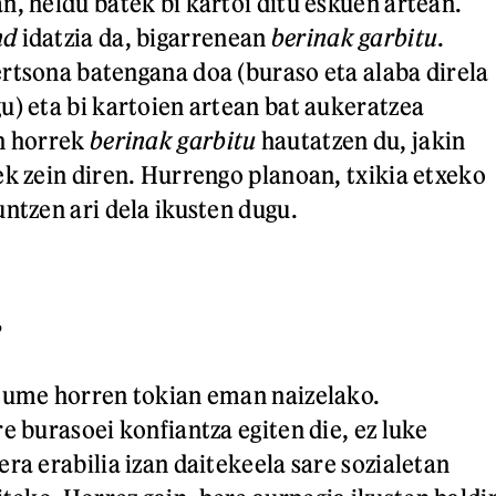
n, heldu batek bi kartoi ditu eskuen artean.
nd
idatzia da, bigarrenean
berinak garbitu
.
rtsona batengana doa (buraso eta alaba direla
u) eta bi kartoien artean bat aukeratzea
en horrek
berinak garbitu
hautatzen du, jakin
ek zein diren. Hurrengo planoan, txikia etxeko
untzen ari dela ikusten dugu.
?
z ume horren tokian eman naizelako.
e burasoei konfiantza egiten die, ez luke
ra erabilia izan daitekeela sare sozialetan