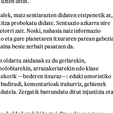
uzten ditut.
ialek, maiz sentiarazten didaten etsipenetik at,
titza probokatu didate. Sentsazio azkarra nire
etorri zait. Noski, nahasia naiz informazio
ko eta gure planetaren itxuraren parean gabezi
aina beste zerbait pasatzen da.
n oldartu zaidanak ez du gerlarekin,
ofobiarekin, arrazakeriarekin edo klase
stekorik —bederen itxuraz—: eduki umoristiko
a badirudi, komentarioak irakurriz, gehienek
dutela. Zergatik barrundatu ditut injustizia et