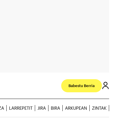
Babestu Berria
ZA
LARREPETIT
JIRA
BIRA
ARKUPEAN
ZINTAK