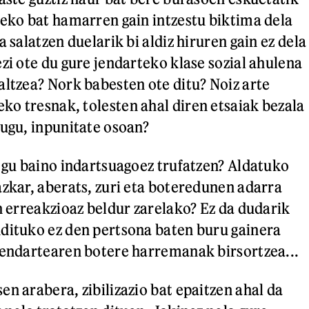
beko bat hamarren gain intzestu biktima dela
a salatzen duelarik bi aldiz hiruren gain ez dela
zi ote du gure jendarteko klase sozial ahulena
altzea? Nork babesten ote ditu? Noiz arte
o tresnak, tolesten ahal diren etsaiak bezala
tugu, inpunitate osoan?
a gu baino indartsuagoez trufatzen? Aldatuko
azkar, aberats, zuri eta boteredunen adarra
n erreakzioaz beldur zarelako? Ez da dudarik
dituko ez den pertsona baten buru gainera
jendartearen botere harremanak birsortzea...
n arabera, zibilizazio bat epaitzen ahal da