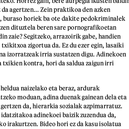
iteko. Horrez gain, bere aurpegia ikusten baldi
 da agertzen... Zein praktikoa den azken
, buraso horiek ba ote dakite pedokriminalek
tzen dituztela beren sare pornografikoetan
in zaie? Segitzeko, arrazoirik gabe, handien
 txikitxoa zigortua da. Ez du ezer egin, lasaiki
ina izorratzeak irria sustatzen digu. Adinekoen
 txikien kontra, hori da saldua zaigun irri
 heldua naizelako eta beraz, ardurak
atzeko moduan, adina duenak gainean dela eta
agertzen da, hierarkia sozialak azpimarratuz.
 idatzitakoa adinekoei baizik zuzendua da,
ko irakurtzen. Bideo hori ez da kasu isolatua