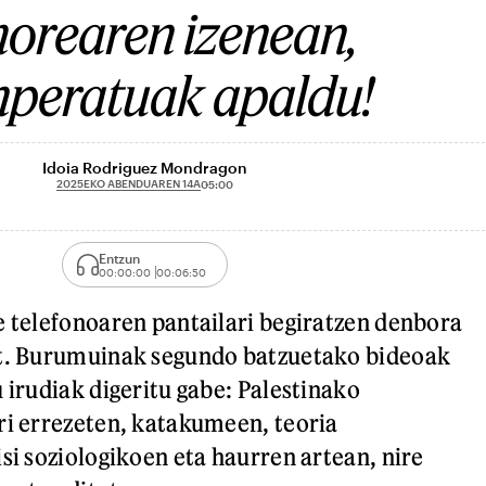
orearen izenean,
peratuak apaldu!
Idoia Rodriguez Mondragon
2025EKO ABENDUAREN 14A
05:00
Entzun
00:00:00
00:06:50
e telefonoaren pantailari begiratzen denbora
ut. Burumuinak segundo batzuetako bideoak
 irudiak digeritu gabe: Palestinako
ri errezeten, katakumeen, teoria
si soziologikoen eta haurren artean, nire