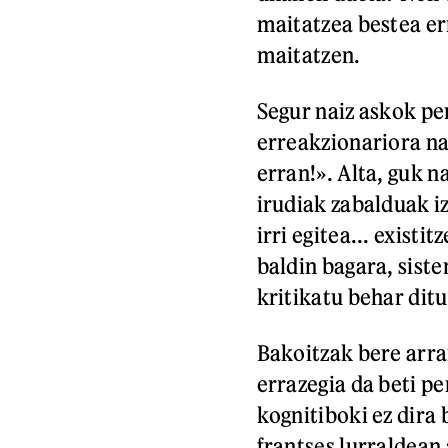
maitatzea bestea er
maitatzen.
Segur naiz askok pe
erreakzionariora na
erran!». Alta, guk 
irudiak zabalduak i
irri egitea... exist
baldin bagara, sist
kritikatu behar dit
Bakoitzak bere arra
errazegia da beti p
kognitiboki ez dira
frantses lurraldean