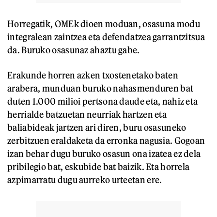
Horregatik, OMEk dioen moduan, osasuna modu
integralean zaintzea eta defendatzea garrantzitsua
da. Buruko osasunaz ahaztu gabe.
Erakunde horren azken txostenetako baten
arabera, munduan buruko nahasmenduren bat
duten 1.000 milioi pertsona daude eta, nahiz eta
herrialde batzuetan neurriak hartzen eta
baliabideak jartzen ari diren, buru osasuneko
zerbitzuen eraldaketa da erronka nagusia. Gogoan
izan behar dugu buruko osasun ona izatea ez dela
pribilegio bat, eskubide bat baizik. Eta horrela
azpimarratu dugu aurreko urteetan ere.