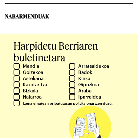
NABARMENDUAK
Harpidetu Berriaren
buletinetara
Mendia
Arratsaldekoa
Goizekoa
Badok
Astekaria
Kinka
Kazetaritza
Gipuzkoa
Bizkaia
Araba
Nafarroa
Iparraldea
Izena ematean
pribatutasun politika
onartzen duzu.