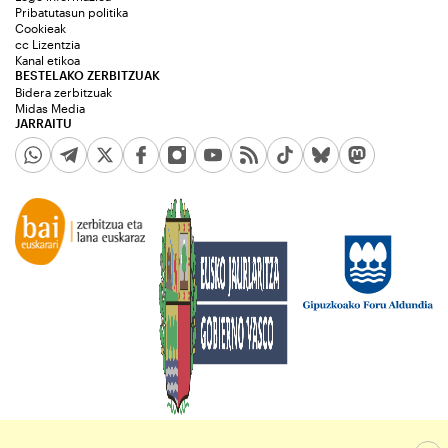
Pribatutasun politika
Cookieak
cc Lizentzia
Kanal etikoa
BESTELAKO ZERBITZUAK
Bidera zerbitzuak
Midas Media
JARRAITU