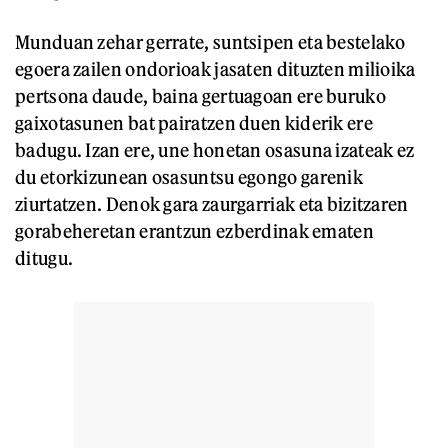
Munduan zehar gerrate, suntsipen eta bestelako
egoera zailen ondorioak jasaten dituzten milioika
pertsona daude, baina gertuagoan ere buruko
gaixotasunen bat pairatzen duen kiderik ere
badugu. Izan ere, une honetan osasuna izateak ez
du etorkizunean osasuntsu egongo garenik
ziurtatzen. Denok gara zaurgarriak eta bizitzaren
gorabeheretan erantzun ezberdinak ematen
ditugu.