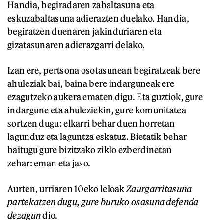
Handia, begiradaren zabaltasuna eta
eskuzabaltasuna adierazten duelako. Handia,
begiratzen duenaren jakinduriaren eta
gizatasunaren adierazgarri delako.
Izan ere, pertsona osotasunean begiratzeak bere
ahuleziak bai, baina bere indarguneak ere
ezagutzeko aukera ematen digu. Eta guztiok, gure
indargune eta ahuleziekin, gure komunitatea
sortzen dugu: elkarri behar duen horretan
lagunduz eta laguntza eskatuz. Bietatik behar
baitugu gure bizitzako ziklo ezberdinetan
zehar: eman eta jaso.
Aurten, urriaren 10eko leloak
Zaurgarritasuna
partekatzen dugu, gure buruko osasuna defenda
dezagun
dio.