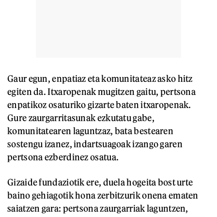
Gaur egun, enpatiaz eta komunitateaz asko hitz
egiten da. Itxaropenak mugitzen gaitu, pertsona
enpatikoz osaturiko gizarte baten itxaropenak.
Gure zaurgarritasunak ezkutatu gabe,
komunitatearen laguntzaz, bata bestearen
sostengu izanez, indartsuagoak izango garen
pertsona ezberdinez osatua.
Gizaide fundaziotik ere, duela hogeita bost urte
baino gehiagotik hona zerbitzurik onena ematen
saiatzen gara: pertsona zaurgarriak laguntzen,