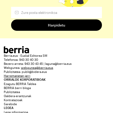
Berria.eus - Euskal Editorea SM
Telefonoa: 943 30 40 30
Bezero arreta: 943 30 43 45 | laguna@berria.eus
Webgunea:
webgunea@berria.eus
Publizitatea:
publi@bidera.eus
Harremanetan jarri
ORRIALDE KORPORATIBOAK
Ezagutu BERRIA Taldea
BERRIA berri bloga
Publizitatea
Galdera-erantzunak
Kontratazioak
Sarebide
LEGEA
Lege informazioa