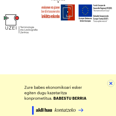
Zure babes ekonomikoari esker
egiten dugu kazetaritza
konprometitua.
BABESTU BERRIA