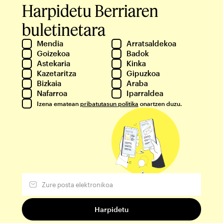
Harpidetu Berriaren
buletinetara
Mendia
Arratsaldekoa
Goizekoa
Badok
Astekaria
Kinka
Kazetaritza
Gipuzkoa
Bizkaia
Araba
Nafarroa
Iparraldea
Izena ematean
pribatutasun politika
onartzen duzu.