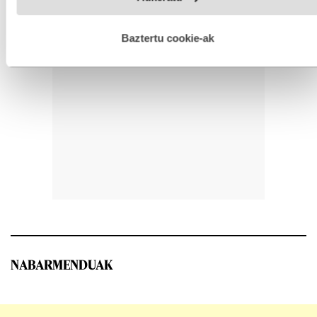
hobetzeko asmoz, cookie teknologiaz baliatzen gara. Ohar
hau onartuz gero, teknologia hori erabiltzeko baimen
esplizitua ematen diguzu.
Gehiago irakurri
Baztertu cookie-ak
NABARMENDUAK