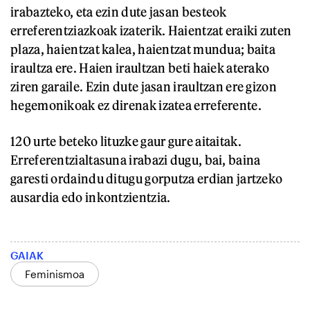
irabazteko, eta ezin dute jasan besteok
erreferentziazkoak izaterik. Haientzat eraiki zuten
plaza, haientzat kalea, haientzat mundua; baita
iraultza ere. Haien iraultzan beti haiek aterako
ziren garaile. Ezin dute jasan iraultzan ere gizon
hegemonikoak ez direnak izatea erreferente.
120 urte beteko lituzke gaur gure aitaitak.
Erreferentzialtasuna irabazi dugu, bai, baina
garesti ordaindu ditugu gorputza erdian jartzeko
ausardia edo inkontzientzia.
GAIAK
Feminismoa