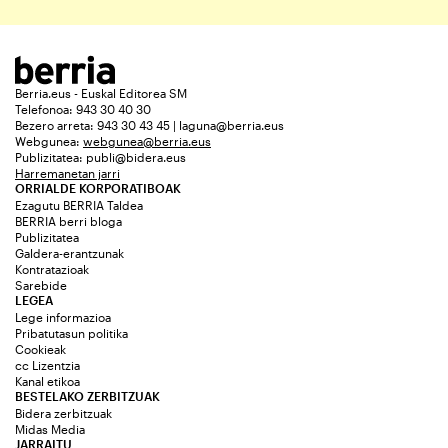
Berria.eus - Euskal Editorea SM
Telefonoa: 943 30 40 30
Bezero arreta: 943 30 43 45 | laguna@berria.eus
Webgunea:
webgunea@berria.eus
Publizitatea:
publi@bidera.eus
Harremanetan jarri
ORRIALDE KORPORATIBOAK
Ezagutu BERRIA Taldea
BERRIA berri bloga
Publizitatea
Galdera-erantzunak
Kontratazioak
Sarebide
LEGEA
Lege informazioa
Pribatutasun politika
Cookieak
cc Lizentzia
Kanal etikoa
BESTELAKO ZERBITZUAK
Bidera zerbitzuak
Midas Media
JARRAITU