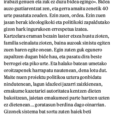
irabazi genuen eta zuk ez duzu bidea egingo». Bidea
auzo guztiarentzat zen, eta gerra amaitu zenetik 40
urte pasatuta zeuden. Ezin zuen, ordea. Ezin zuen
jasan berak ideologikoki eta politikoki zapaldutako
gizon hark ingurukoen errespetua izatea.
Kartzelara eraman bezain laster etxea hustu zioten,
familia seinalatu zioten, baina auzoak sinistu egiten
zuen haren egite onean. Egin zuten guk egunero
zapaltzen dugun bide hau, eta pasatu dira beste
berrogei eta piko urte. Eta halako batean umetako
oroitzapenek harrapatu nautenean, dena lotu dut.
Maite nuen proiektu politikoa uztera gonbidatu
nindutenean, lagun idazleei jazarri zaizkienean,
emakume kazetariei autoritatea kentzen dieten
bakoitzean, jaietan emakumeei parte hartzen uzten
ez dietenean… goratasun berdina dago oinarrian.
Gizonek sistema bat sortu zuten haiek beti