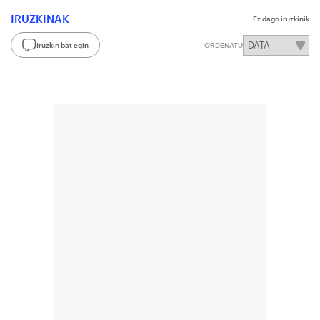
IRUZKINAK
Ez dago iruzkinik
Iruzkin bat egin
ORDENATU