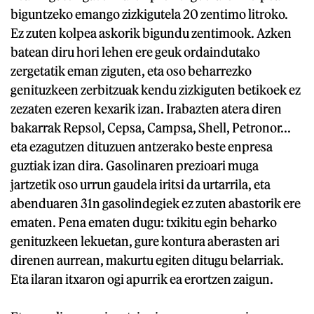
biguntzeko emango zizkigutela 20 zentimo litroko.
Ez zuten kolpea askorik bigundu zentimook. Azken
batean diru hori lehen ere geuk ordaindutako
zergetatik eman ziguten, eta oso beharrezko
genituzkeen zerbitzuak kendu zizkiguten betikoek ez
zezaten ezeren kexarik izan. Irabazten atera diren
bakarrak Repsol, Cepsa, Campsa, Shell, Petronor...
eta ezagutzen dituzuen antzerako beste enpresa
guztiak izan dira. Gasolinaren prezioari muga
jartzetik oso urrun gaudela iritsi da urtarrila, eta
abenduaren 31n gasolindegiek ez zuten abastorik ere
ematen. Pena ematen dugu: txikitu egin beharko
genituzkeen lekuetan, gure kontura aberasten ari
direnen aurrean, makurtu egiten ditugu belarriak.
Eta ilaran itxaron ogi apurrik ea erortzen zaigun.