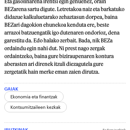
Eta gasolinarena irentsi egin genuenez, orain
BEZarena sartu digute. Letretakoa naiz eta barkatuko
didazue kalkuluetarako zehaztasun dorpea, baina
BEZari dagokion ehunekoa kenduta ere, beste
arrazoi batzuengatik igo dutenaren ondorioz, dena
garestitu da. Edo halako zerbait. Bada, nik BEZa
ordaindu egin nahi dut. Ni prest nago zergak
ordaintzeko, baina gure biziraupenaren kontura
aberasten ari direnek itzuli diezagutela gure
zergetatik hain merke eman zaien dirutza.
GAIAK
Ekonomia eta finantzak
Kontsumitzaileen kezkak
IRUZKINAK
Ez dago iruzkinik