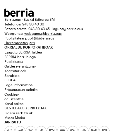
Berria.eus - Euskal Editorea SM
Telefonoa: 943 30 40 30
Bezero arreta: 943 30 43 45 | laguna@berria.eus
Webgunea:
webgunea@berria.eus
Publizitatea:
publi@bidera.eus
Harremanetan jarri
ORRIALDE KORPORATIBOAK
Ezagutu BERRIA Taldea
BERRIA berri bloga
Publizitatea
Galdera-erantzunak
Kontratazioak
Sarebide
LEGEA
Lege informazioa
Pribatutasun politika
Cookieak
cc Lizentzia
Kanal etikoa
BESTELAKO ZERBITZUAK
Bidera zerbitzuak
Midas Media
JARRAITU