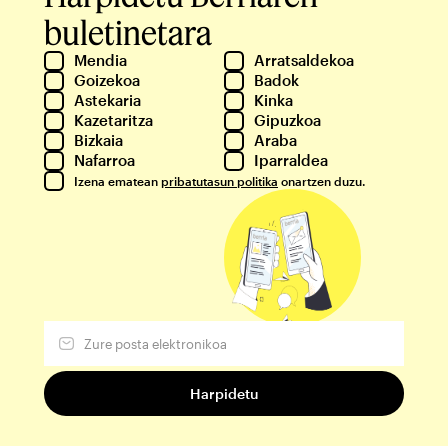
buletinetara
Mendia
Arratsaldekoa
Goizekoa
Badok
Astekaria
Kinka
Kazetaritza
Gipuzkoa
Bizkaia
Araba
Nafarroa
Iparraldea
Izena ematean
pribatutasun politika
onartzen duzu.