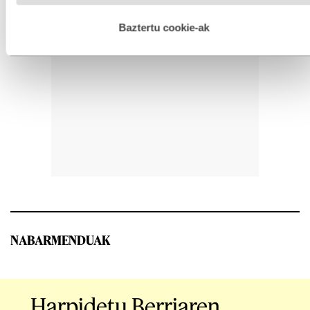
hobetzeko asmoz, cookie teknologiaz baliatzen gara. Ohar
hau onartuz gero, teknologia hori erabiltzeko baimen
esplizitua ematen diguzu.
Gehiago irakurri
Baztertu cookie-ak
NABARMENDUAK
Harpidetu Berriaren