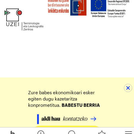
Zure babes ekonomikoari esker
egiten dugu kazetaritza
konprometitua.
BABESTU BERRIA
Egin zure ekarpena