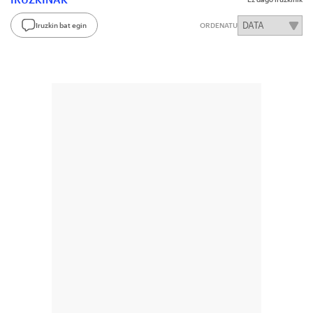
Iruzkin bat egin
ORDENATU