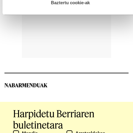
esplizitua ematen diguzu.
Gehiago irakurri
Baztertu cookie-ak
NABARMENDUAK
Harpidetu Berriaren
buletinetara