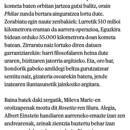
kometa baten orbitan jartzea gutxi balitz, orain
Philae
zunda bertara ainguratzea lortu dute.
Zorabiatu egin naute zenbakiek: Lurretik 510 milioi
kilometrora eraman da aurrera operazioa, Eguzkira
bidean orduko 55.000 kilometrora doan kometa
batean. Zirraratu naiz lortuko diren datuen
garrantziarekin: harri filosofalaren heina dute
uraren, bizitzaren jatorria argitzeko. Eta, oro har,
hondorik gabeko amildegi beltza gurutzatzear
sentitu naiz, gizateria osoarekin batera, jende
izatearen iluntasunetik jainkozko argitara.
Baina batek daki zergatik, Mileva Maric-en
oroitzapenak moztu dit
Rosetta
-ren lilura. Alegia,
Albert Einstein handiaren aurreneko emazte izan zen
andrearenak, zeinak zientzia baztertu behar izan