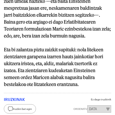
zuen umeak hazteko —eta baita Einsteinen
mespretxua jasan ere, neskamenaren baldintzak
jarri baitzizkion elkarrekin bizitzen segitzeko—.
Baina gero eta argiago ei dago Erlatibitatearen
Teoriaren formulazioan Maric ezinbestekoa izan zela;
edo, are, bera izan zela burmuin nagusia.
Eta bi zalantza piztu zaizkit supituki: nola litekeen
zientziaren garapena izarren hauts jainkotiar hori
ukitzera iristea, eta, aldiz, malariak txertorik ez
izatea. Eta zientziaren kudeaketan Einsteinen
semeen ordez Maricen alabak nagusitu balira
bestelakoa ote litzatekeen erantzuna.
IRUZKINAK
Ez dago iruzkinik
Iruzkin bat egin
ORDENATU