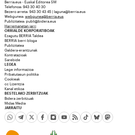
Berria.eus - Euskal Editorea SM
Telefonoa: 943 30 40 30
Bezero arreta: 943 30 43 45 | laguna@berria.eus
Webgunea:
webgunea@berria.eus
Publizitatea:
publi@bidera.eus
Harremanetan jarri
ORRIALDE KORPORATIBOAK
Ezagutu BERRIA Taldea
BERRIA berri bloga
Publizitatea
Galdera-erantzunak
Kontratazioak
Sarebide
LEGEA
Lege informazioa
Pribatutasun politika
Cookieak
cc Lizentzia
Kanal etikoa
BESTELAKO ZERBITZUAK
Bidera zerbitzuak
Midas Media
JARRAITU