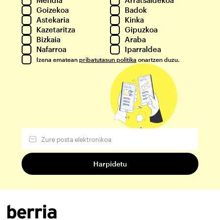
Mendia
Arratsaldekoa
Goizekoa
Badok
Astekaria
Kinka
Kazetaritza
Gipuzkoa
Bizkaia
Araba
Nafarroa
Iparraldea
Izena ematean
pribatutasun politika
onartzen duzu.